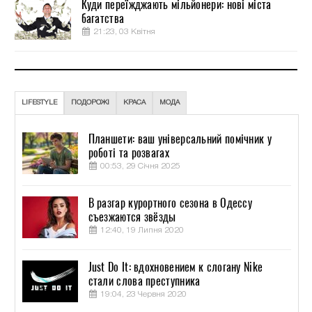
Куди переїжджають мільйонери: нові міста
багатства
21:23, 03 Квітня
LIFESTYLE
ПОДОРОЖІ
КРАСА
МОДА
Планшети: ваш універсальний помічник у
роботі та розвагах
00:53, 29 Січня 2025
В разгар курортного сезона в Одессу
съезжаются звёзды
12:40, 19 Липня 2020
Just Do It: вдохновением к слогану Nike
стали слова преступника
19:04, 23 Червня 2020