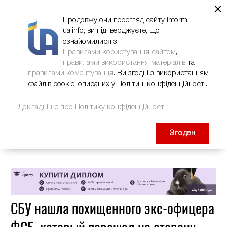
×
НОВИНИ
РЕКЛАМА
INFORM-UA
КОНТАКТИ
Продовжуючи перегляд сайту inform-
ua.info, ви підтверджуєте, що
ознайомилися з
Правилами користування сайтом
,
правилами використання матеріалів
та
правилами коментування
. Ви згодні з використанням
файлів cookie, описаних у Політиці конфіденційності.
Докладніше про Політику конфіденційності
Згоден
СБУ нашла похищенного экс-офицера