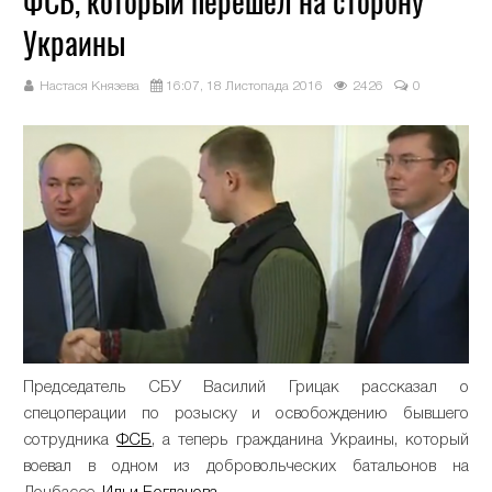
ФСБ, который перешел на сторону
Украины
Настася Князева
16:07, 18 Листопада 2016
2426
0
Председатель СБУ Василий Грицак рассказал о
спецоперации по розыску и освобождению бывшего
сотрудника
ФСБ
, а теперь гражданина Украины, который
воевал в одном из добровольческих батальонов на