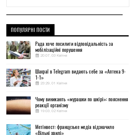
ПОПУЛЯРНІ ПОСТИ
Рада хоче посилити відповідальність за
мобілізаційні порушення
20:07, 03 Квітня
Шахраї в Telegram видають себе за «Аптека 9-
1-1»
23:29, 01 Квітня
Чому виникають «мурашки по шкірі»: пояснення
реакції організму
19:03, 02 Квітня
Метінвест: французьке медіа відзначило
«Вільні хвилі»