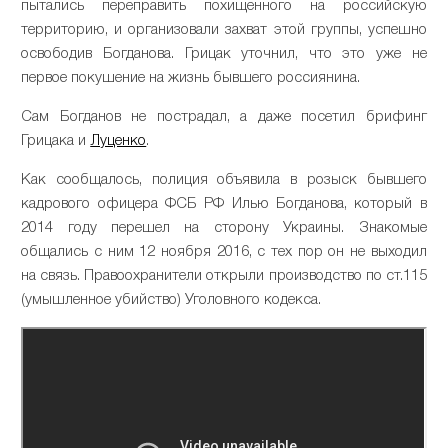
пытались переправить похищенного на российскую
территорию, и организовали захват этой группы, успешно
освободив Богданова. Грицак уточнил, что это уже не
первое покушение на жизнь бывшего россиянина.
Сам Богданов не пострадал, а даже посетил брифинг
Грицака и
Луценко
.
Как сообщалось, полиция объявила в розыск бывшего
кадрового офицера ФСБ РФ Илью Богданова, который в
2014 году перешел на сторону Украины. Знакомые
общались с ним 12 ноября 2016, с тех пор он не выходил
на связь. Правоохранители открыли производство по ст.115
(умышленное убийство) Уголовного кодекса.