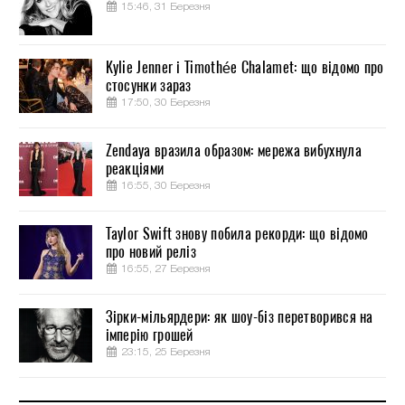
15:46, 31 Березня
Kylie Jenner і Timothée Chalamet: що відомо про
стосунки зараз
17:50, 30 Березня
Zendaya вразила образом: мережа вибухнула
реакціями
16:55, 30 Березня
Taylor Swift знову побила рекорди: що відомо
про новий реліз
16:55, 27 Березня
Зірки-мільярдери: як шоу-біз перетворився на
імперію грошей
23:15, 25 Березня