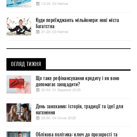
13:24, 03 Квітня
Куди переїжджають мільйонери: нові міста
багатства
21:23, 03 Квітня
ОГЛЯД ТИЖНЯ
Що таке рефінансування кредиту і як воно
допомагає заощадити?
20:33, 31 Березня 2025
День закоханих: історія, традиції та ідеї для
натхнення
23:30, 04 Січня 2025
Облікова політика: ключ до прозорості та