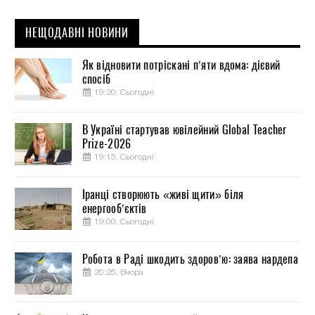
НЕЩОДАВНІ НОВИНИ
Як відновити потріскані п’яти вдома: дієвий
спосіб
19:20, Сьогодні
В Україні стартував ювілейний Global Teacher
Prize-2026
19:15, Сьогодні
Іранці створюють «живі щити» біля
енергооб’єктів
19:00, Сьогодні
Робота в Раді шкодить здоров’ю: заява нардепа
20:25, Вчора