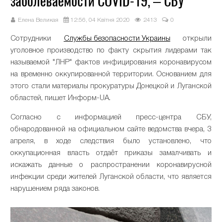
заболеваемости COVID-19, – СБУ
Елена Великая
12:56, 04 Квітня 2020
2413
0
Сотрудники
Службы безопасности Украины
открыли
уголовное производство по факту скрытия лидерами так
называемой "ЛНР" фактов инфицирования коронавирусом
на временно оккупированной территории. Основанием для
этого стали материалы прокуратуры Донецкой и Луганской
областей, пишет Информ-UA.
Согласно с информацией пресс-центра СБУ,
обнародованной на официальном сайте ведомства вчера, 3
апреля, в ходе следствия было установлено, что
оккупационная власть отдаёт приказы замалчивать и
искажать данные о распространении коронавирусной
инфекции среди жителей Луганской области, что является
нарушением ряда законов.