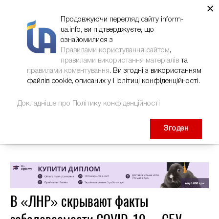
×
НОВИНИ
РЕКЛАМА
INFORM-UA
КОНТАКТИ
Продовжуючи перегляд сайту inform-
ua.info, ви підтверджуєте, що
ознайомилися з
Правилами користування сайтом
,
правилами використання матеріалів
та
правилами коментування
. Ви згодні з використанням
файлів cookie, описаних у Політиці конфіденційності.
Докладніше про Політику конфіденційності
Згоден
В «ЛНР» скрывают факты