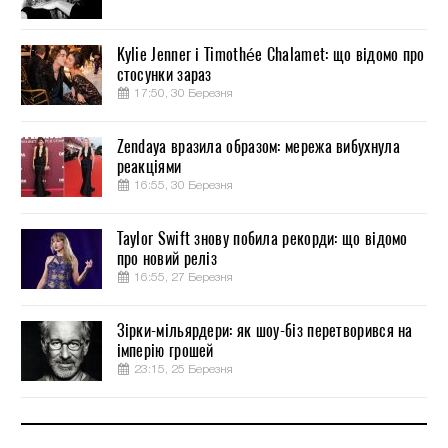
Kylie Jenner і Timothée Chalamet: що відомо про
стосунки зараз
17:50, 30 Березня
Zendaya вразила образом: мережа вибухнула
реакціями
16:55, 30 Березня
Taylor Swift знову побила рекорди: що відомо
про новий реліз
16:55, 27 Березня
Зірки-мільярдери: як шоу-біз перетворився на
імперію грошей
23:15, 25 Березня