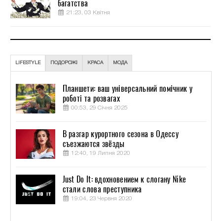
багатства
21:23, 03 Квітня
LIFESTYLE
ПОДОРОЖІ
КРАСА
МОДА
Планшети: ваш універсальний помічник у
роботі та розвагах
00:53, 29 Січня 2025
В разгар курортного сезона в Одессу
съезжаются звёзды
12:40, 19 Липня 2020
Just Do It: вдохновением к слогану Nike
стали слова преступника
19:04, 23 Червня 2020