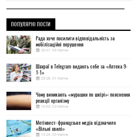
ПОПУЛЯРНІ ПОСТИ
Рада хоче посилити відповідальність за
мобілізаційні порушення
20:07, 03 Квітня
Шахраї в Telegram видають себе за «Аптека 9-
1-1»
23:29, 01 Квітня
Чому виникають «мурашки по шкірі»: пояснення
реакції організму
19:03, 02 Квітня
Метінвест: французьке медіа відзначило
«Вільні хвилі»
13:24, 03 Квітня