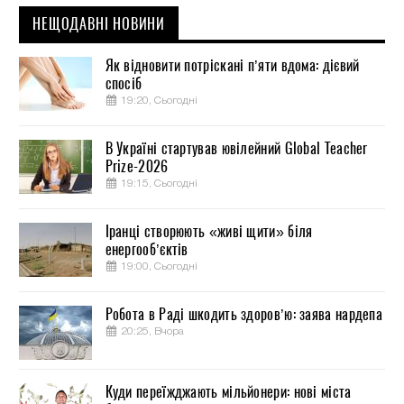
НЕЩОДАВНІ НОВИНИ
Як відновити потріскані п’яти вдома: дієвий
спосіб
19:20, Сьогодні
В Україні стартував ювілейний Global Teacher
Prize-2026
19:15, Сьогодні
Іранці створюють «живі щити» біля
енергооб’єктів
19:00, Сьогодні
Робота в Раді шкодить здоров’ю: заява нардепа
20:25, Вчора
Куди переїжджають мільйонери: нові міста