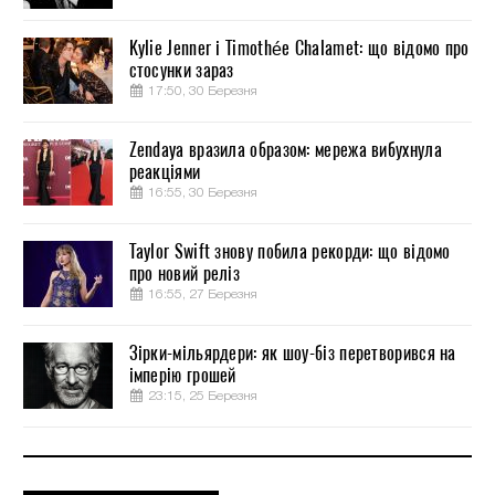
Kylie Jenner і Timothée Chalamet: що відомо про
стосунки зараз
17:50, 30 Березня
Zendaya вразила образом: мережа вибухнула
реакціями
16:55, 30 Березня
Taylor Swift знову побила рекорди: що відомо
про новий реліз
16:55, 27 Березня
Зірки-мільярдери: як шоу-біз перетворився на
імперію грошей
23:15, 25 Березня