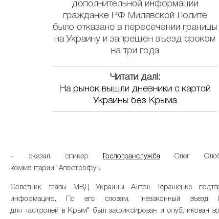
дополнительной информации
гражданке РФ Милявской Лолите
было отказано в пересечении границы
на Украину и запрещен въезд сроком
на три года
Читати далі:
На рынок вышли дневники с картой
Украины без Крыма
– сказал спикер
Госпогранслужба
Олег Слоб
комментарии "Апострофу".
Cоветник главы МВД Украины Антон Геращенко подтв
информацию. По его словам, "незаконный въезд М
для гастролей в Крым" был зафиксирован и опубликован в