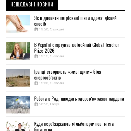
НЕЩОДАВНІ НОВИНИ
Як відновити потріскані п’яти вдома: дієвий
спосіб
19:20, Сьогодні
В Україні стартував ювілейний Global Teacher
Prize-2026
19:15, Сьогодні
Іранці створюють «живі щити» біля
енергооб’єктів
19:00, Сьогодні
Робота в Раді шкодить здоров’ю: заява нардепа
20:25, Вчора
Куди переїжджають мільйонери: нові міста
багатства