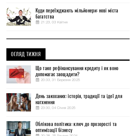
Куди переїжджають мільйонери: нові міста
багатства
21:23, 03 Квітня
ОГЛЯД ТИЖНЯ
Що таке рефінансування кредиту і як воно
допомагає заощадити?
20:33, 31 Березня 2025
День закоханих: історія, традиції та ідеї для
натхнення
23:30, 04 Січня 2025
Облікова політика: ключ до прозорості та
оптимізації бізнесу
20:28, 25 Грудня 2024