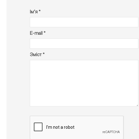
Ім’я *
E-mail *
Зміст *