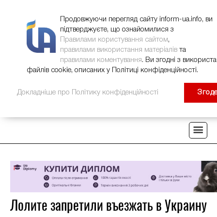
НОВИНИ
РЕКЛАМА
INFORM-UA
КОНТАКТИ
Продовжуючи перегляд сайту inform-ua.info, ви
підтверджуєте, що ознайомилися з
Правилами користування сайтом
,
правилами використання матеріалів
та
правилами коментування
. Ви згодні з використ
файлів cookie, описаних у Політиці конфіденційності.
Докладніше про Політику конфіденційності
Згод
Лолите запретили въезжать в Украину