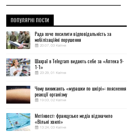
ПОПУЛЯРНІ ПОСТИ
Рада хоче посилити відповідальність за
мобілізаційні порушення
20:07, 03 Квітня
Шахраї в Telegram видають себе за «Аптека 9-
1-1»
23:29, 01 Квітня
Чому виникають «мурашки по шкірі»: пояснення
реакції організму
19:03, 02 Квітня
Метінвест: французьке медіа відзначило
«Вільні хвилі»
13:24, 03 Квітня