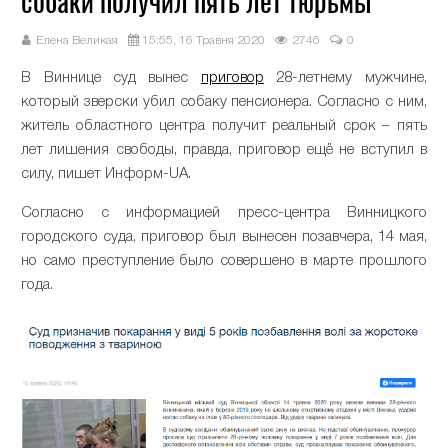
собаки получил пять лет тюрьмы
Елена Великая
15:55, 16 Травня 2020
2746
0
В Виннице суд вынес
приговор
28-летнему мужчине,
который зверски убил собаку пенсионера. Согласно с ним,
житель областного центра получит реальный срок – пять
лет лишения свободы, правда, приговор ещё не вступил в
силу, пишет Информ-UA.
Согласно с информацией пресс-центра Винницкого
городского суда, приговор был вынесен позавчера, 14 мая,
но само преступление было совершено в марте прошлого
года.