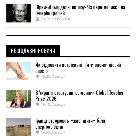
Зірки-мільярдери: як шоу-біз перетворився на
імперію грошей
23:15, 25 Березня
НЕЩОДАВНІ НОВИНИ
Як відновити потріскані п’яти вдома: дієвий
спосіб
19:20, Сьогодні
В Україні стартував ювілейний Global Teacher
Prize-2026
19:15, Сьогодні
Іранці створюють «живі щити» біля
енергооб’єктів
19:00, Сьогодні