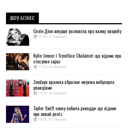
ШОУ-БІЗНЕС
Селін Діон вперше розповіла про важку хворобу
15:46, 31 Березня
Kylie Jenner і Timothée Chalamet: що відомо про
стосунки зараз
17:50, 30 Березня
Zendaya вразила образом: мережа вибухнула
реакціями
16:55, 30 Березня
Taylor Swift знову побила рекорди: що відомо
про новий реліз
16:55, 27 Березня