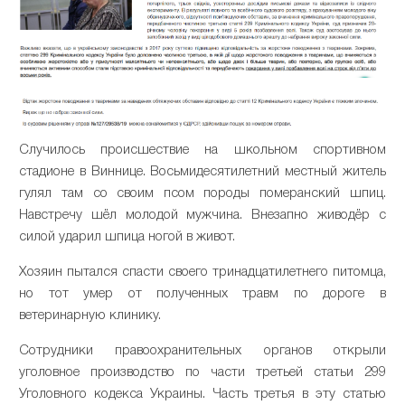
Случилось происшествие на школьном спортивном
стадионе в Виннице. Восьмидесятилетний местный житель
гулял там со своим псом породы померанский шпиц.
Навстречу шёл молодой мужчина. Внезапно живодёр с
силой ударил шпица ногой в живот.
Хозяин пытался спасти своего тринадцатилетнего питомца,
но тот умер от полученных травм по дороге в
ветеринарную клинику.
Сотрудники правоохранительных органов открыли
уголовное производство по части третьей статьи 299
Уголовного кодекса Украины. Часть третья в эту статью