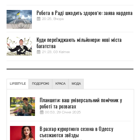
Робота в Раді шкодить здоров’ю: заява нардепа
20:25, Вчора
Куди переїжджають мільйонери: нові міста
багатства
21:23, 03 Квітня
LIFESTYLE
ПОДОРОЖІ
КРАСА
МОДА
Планшети: ваш універсальний помічник у
роботі та розвагах
00:53, 29 Січня 2025
В разгар курортного сезона в Одессу
съезжаются звёзды