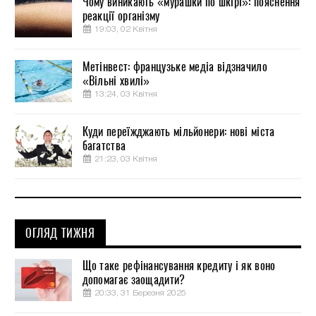
Чому виникають «мурашки по шкірі»: пояснення
реакції організму
19:03, 02 Квітня
Метінвест: французьке медіа відзначило
«Вільні хвилі»
13:24, 03 Квітня
Куди переїжджають мільйонери: нові міста
багатства
21:23, 03 Квітня
ОГЛЯД ТИЖНЯ
Що таке рефінансування кредиту і як воно
допомагає заощадити?
20:33, 31 Березня 2025