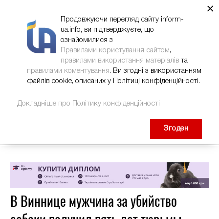
×
НОВИНИ
РЕКЛАМА
INFORM-UA
КОНТАКТИ
Продовжуючи перегляд сайту inform-
ua.info, ви підтверджуєте, що
ознайомилися з
Правилами користування сайтом
,
правилами використання матеріалів
та
правилами коментування
. Ви згодні з використанням
файлів cookie, описаних у Політиці конфіденційності.
Докладніше про Політику конфіденційності
Згоден
В Виннице мужчина за убийство