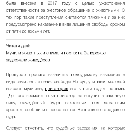
была внесена в 2017 году с целью ужесточения
ответственности за жестокое обращение с животными. С
тех пор такие преступления считаются тяжкими и за них
предусмотрено наказание в виде лишения свободы сроком
от пяти до восьми лет.
Читати далі:
Мучили животных и снимали порно: на Запорожье
задержали живодёров
Прокурор просила назначить подсудимому наказание в
виде семи лет лишения свободы. Но суд, учитывая молодой
возраст мужчины,
приговорил
его к пяти годам тюрьмы.
До того времени, пока приговор не вступит в законную
силу, осуждённый будет находиться под домашним
арестом, сообщили в пресс-центре Винницкого городского
суда.
Следует отметить, что судебные заседания, на которых