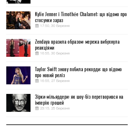
Kylie Jenner і Timothée Chalamet: що відомо про
стосунки зараз
17:50, 30 Березня
Zendaya вразила образом: мережа вибухнула
реакціями
16:55, 30 Березня
Taylor Swift знову побила рекорди: що відомо
про новий реліз
16:55, 27 Березня
Зірки-мільярдери: як шоу-біз перетворився на
імперію грошей
23:15, 25 Березня