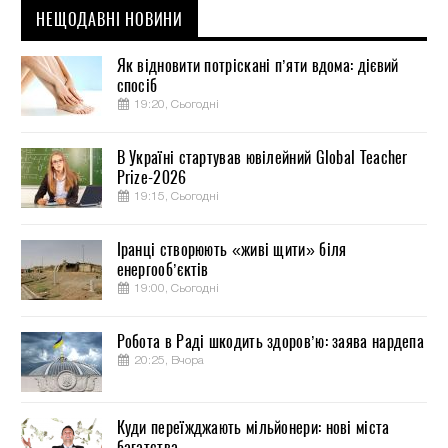
НЕЩОДАВНІ НОВИНИ
Як відновити потріскані п’яти вдома: дієвий
спосіб
19:20, Сьогодні
В Україні стартував ювілейний Global Teacher
Prize-2026
19:15, Сьогодні
Іранці створюють «живі щити» біля
енергооб’єктів
19:00, Сьогодні
Робота в Раді шкодить здоров’ю: заява нардепа
20:25, Вчора
Куди переїжджають мільйонери: нові міста
багатства