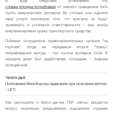
В ходе следствия установлено, что
стражи порядка потребовали
от некоего гражданина пять
тысяч американских долларов. Во столько они оценили
свои услуги касательно того, что мужчину не будут
привлекать к уголовной ответственности – ему якобы
инкриминировали кражу транспортного средства.
Поймали сотрудников правоохранительных органов "на
горячем", когда им передавали второй "транш"
неправомерной выгоды – три тысячи долларов США. В
передаче денег был задействован посредник – бывший
полицейский.
Читати далі:
Полковника Минобороны задержали при получении взятки,
– ОГП
Как рассказали в пресс-центре ГБР, сейчас решается
вопрос касательно предъявления подозрения стражам