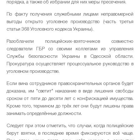
порядка, а также об избрании для них меры пресечения.
По факту получения служебными лицами неправомерной
выгоды открыто уголовное производство (часть третья
статьи 368 Уголовного кодекса Украины).
Разоблачили полицейских-взяточников совместно
следователи ГБР со своими коллегами из управления
Службы безопасности Украины в Одесской области.
Прокуратура осуществляет процессуальное руководство в
уголовном производстве.
Если вина сотрудников правоохранительных органов будет
доказана, им "светит" наказание в виде лишения свободы
сроком от пяти до десяти лет с конфискацией имущества.
Кроме того, термином до трёх лет они будут лишены права
занимать определённые должности.
Следует при этом отметить, что случаи, когда полицейские
берут взятки, в последнее время фиксируются всё чаще.