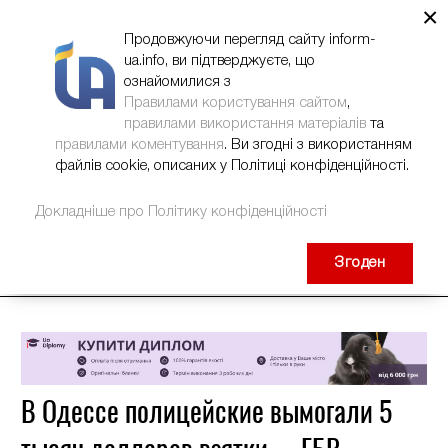
×
НОВИНИ
РЕКЛАМА
INFORM-UA
КОНТАКТИ
Продовжуючи перегляд сайту inform-
ua.info, ви підтверджуєте, що
ознайомилися з
Правилами користування сайтом
,
правилами використання матеріалів
та
правилами коментування
. Ви згодні з використанням
файлів cookie, описаних у Політиці конфіденційності.
Докладніше про Політику конфіденційності
Згоден
В Одессе полицейские вымогали 5