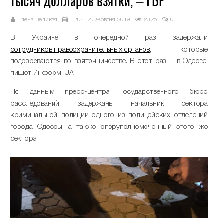
тысяч долларов взятки, – ГБР
Елена Великая
11:04, 20 Жовтня 2019
2325
0
В Украине в очередной раз задержали
сотрудников правоохранительных органов
, которые
подозреваются во взяточничестве. В этот раз – в Одессе,
пишет Информ-UA.
По данным пресс-центра Государственного бюро
расследований, задержаны начальник сектора
криминальной полиции одного из полицейских отделений
города Одессы, а также оперуполномоченный этого же
сектора.