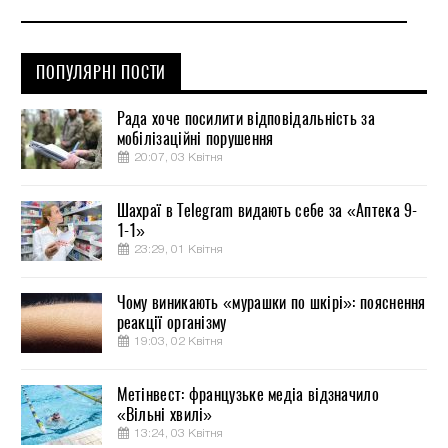
ПОПУЛЯРНІ ПОСТИ
Рада хоче посилити відповідальність за
мобілізаційні порушення
20:07, 03 Квітня
Шахраї в Telegram видають себе за «Аптека 9-
1-1»
23:29, 01 Квітня
Чому виникають «мурашки по шкірі»: пояснення
реакції організму
19:03, 02 Квітня
Метінвест: французьке медіа відзначило
«Вільні хвилі»
13:24, 03 Квітня