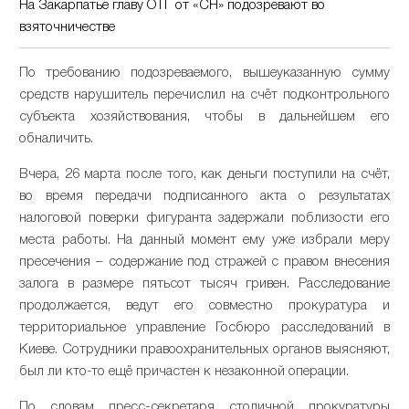
На Закарпатье главу ОТГ от «СН» подозревают во
взяточничестве
По требованию подозреваемого, вышеуказанную сумму
средств нарушитель перечислил на счёт подконтрольного
субъекта хозяйствования, чтобы в дальнейшем его
обналичить.
Вчера, 26 марта после того, как деньги поступили на счёт,
во время передачи подписанного акта о результатах
налоговой поверки фигуранта задержали поблизости его
места работы. На данный момент ему уже избрали меру
пресечения – содержание под стражей с правом внесения
залога в размере пятьсот тысяч гривен. Расследование
продолжается, ведут его совместно прокуратура и
территориальное управление Госбюро расследований в
Киеве. Сотрудники правоохранительных органов выясняют,
был ли кто-то ещё причастен к незаконной операции.
По словам пресс-секретаря столичной прокуратуры