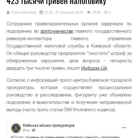
423 тысячи гривен налоговику
Елена Великая
13:20, 27 Березня 2021
2329
0
Сотрудники правоохранительных органов задержали по
подозрению во
взяточничестве
главного государственного
ревизора-инспектора главного управления
Государственной налоговой службы в Киевской области.
Он обещал руководству предприятия "скостить" штраф за
обнаруженные нарушения, цена вопроса – четыреста
двадцать три тысячи гривен, пишет
Информ-UA
.
Согласно с информаций пресс-центра Киевской городской
прокуратуры, которая осуществляет процессуальное
руководство в расследовании, фигуранту уже объявлено
подозрение в вымогательстве и получении неправомерной
выгоды (часть треть статьи 368 Уголовного кодекса).