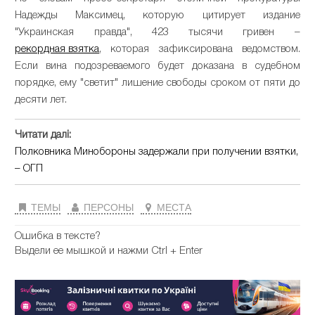
Надежды Максимец, которую цитирует издание
"Украинская правда", 423 тысячи гривен –
рекордная взятка
, которая зафиксирована ведомством.
Если вина подозреваемого будет доказана в судебном
порядке, ему "светит" лишение свободы сроком от пяти до
десяти лет.
Читати далі:
Полковника Минобороны задержали при получении взятки,
– ОГП
ТЕМЫ
ПЕРСОНЫ
МЕСТА
Ошибка в тексте?
Выдели ее мышкой и нажми Ctrl + Enter