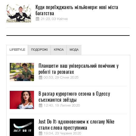
Куди переїжджають мільйонери: нові міста
багатства
21:23, 03 Квітня
LIFESTYLE
ПОДОРОЖІ
КРАСА
МОДА
Планшети: ваш універсальний помічник у
роботі та розвагах
00:53, 29 Січня 2025
В разгар курортного сезона в Одессу
съезжаются звёзды
12:40, 19 Липня 2020
Just Do It: вдохновением к слогану Nike
стали слова преступника
19:04, 23 Червня 2020