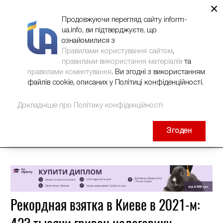
×
НОВИНИ
РЕКЛАМА
INFORM-UA
КОНТАКТИ
Продовжуючи перегляд сайту inform-
ua.info, ви підтверджуєте, що
ознайомилися з
Правилами користування сайтом
,
правилами використання матеріалів
та
правилами коментування
. Ви згодні з використанням
файлів cookie, описаних у Політиці конфіденційності.
Докладніше про Політику конфіденційності
Згоден
Рекордная взятка в Киеве в 2021-м: