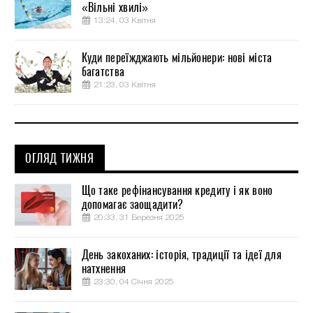
«Вільні хвилі»
13:24, 03 Квітня
Куди переїжджають мільйонери: нові міста
багатства
21:23, 03 Квітня
ОГЛЯД ТИЖНЯ
Що таке рефінансування кредиту і як воно
допомагає заощадити?
20:33, 31 Березня 2025
День закоханих: історія, традиції та ідеї для
натхнення
23:30, 04 Січня 2025