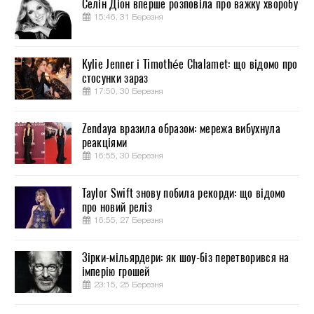
Селін Діон вперше розповіла про важку хворобу
15:46, 31 Березня
Kylie Jenner і Timothée Chalamet: що відомо про
стосунки зараз
17:50, 30 Березня
Zendaya вразила образом: мережа вибухнула
реакціями
16:55, 30 Березня
Taylor Swift знову побила рекорди: що відомо
про новий реліз
16:55, 27 Березня
Зірки-мільярдери: як шоу-біз перетворився на
імперію грошей
23:15, 25 Березня