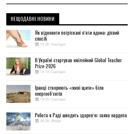
НЕЩОДАВНІ НОВИНИ
Як відновити потріскані п’яти вдома: дієвий
спосіб
19:20, Сьогодні
В Україні стартував ювілейний Global Teacher
Prize-2026
19:15, Сьогодні
Іранці створюють «живі щити» біля
енергооб’єктів
19:00, Сьогодні
Робота в Раді шкодить здоров’ю: заява нардепа
20:25, Вчора