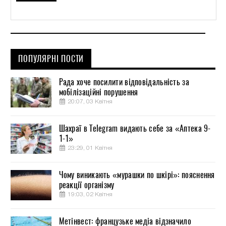
ПОПУЛЯРНІ ПОСТИ
Рада хоче посилити відповідальність за
мобілізаційні порушення
20:07, 03 Квітня
Шахраї в Telegram видають себе за «Аптека 9-
1-1»
23:29, 01 Квітня
Чому виникають «мурашки по шкірі»: пояснення
реакції організму
19:03, 02 Квітня
Метінвест: французьке медіа відзначило