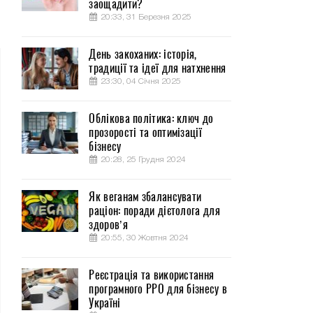
заощадити?
20:33, 31 Березня 2025
День закоханих: історія,
традиції та ідеї для натхнення
23:30, 04 Січня 2025
Облікова політика: ключ до
прозорості та оптимізації
бізнесу
20:28, 25 Грудня 2024
Як веганам збалансувати
раціон: поради дієтолога для
здоров’я
20:55, 30 Жовтня 2024
Реєстрація та використання
програмного РРО для бізнесу в
Україні