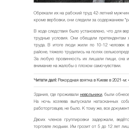
Обрекали их на рабский труд 42-летний мужчина
кроме вербовки, они следили за содержанием "р
В ходе следствия было установлено, что для в
трудные условия. Они обещали претендентам 
труда. В итоге люди жили по 10-12 человек 
районе, тяжело трудились на полях сельхозпред
За любую провинность их лишали пищи, сна и
внимание на жалобы о плохом самочувствии.
Читати далі:
Рекордная взятка в Киеве в 2021-м:
Здания, где проживали
невольники
, были обнес
На ночь хозяева выпускали натасканных соб
работорговцев, не было. К тому же, все докумен
Двоих членов группировки задержали, ведётс
торговле людьми. Им грозит от 5 до 12 лет л