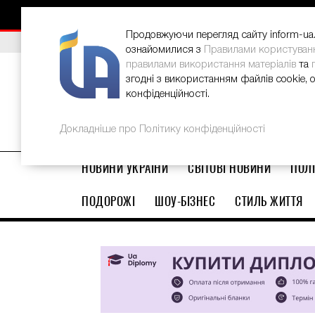
НОВИНИ
РЕКЛАМА
INFORM-UA
КОНТАКТИ
Продовжуючи перегляд сайту inform-ua.i
ВИБІР РЕДАКЦІЇ
В Україні стартував ювілейний Glo
ознайомилися з
Правилами користуван
правилами використання матеріалів
та
згодні з використанням файлів cookie, 
конфіденційності.
Докладніше про Політику конфіденційності
НОВИНИ УКРАЇНИ
СВІТОВІ НОВИНИ
ПОЛІ
ПОДОРОЖІ
ШОУ-БІЗНЕС
СТИЛЬ ЖИТТЯ