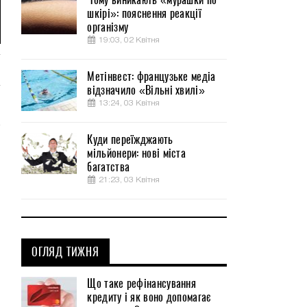
шкірі»: пояснення реакції
організму
19:03, 02 Квітня
Метінвест: французьке медіа
відзначило «Вільні хвилі»
13:24, 03 Квітня
Куди переїжджають
мільйонери: нові міста
багатства
21:23, 03 Квітня
ОГЛЯД ТИЖНЯ
Що таке рефінансування
кредиту і як воно допомагає