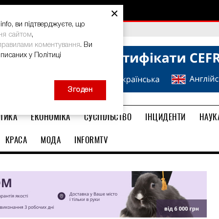
×
nfo, ви підтверджуєте, що
bal Teacher Prize-2026
ня сайтом
,
правилами коментування
. Ви
описаних у Політиці
Згоден
ТИКА
ЕКОНОМІКА
СУСПІЛЬСТВО
ІНЦИДЕНТИ
НАУК
КРАСА
МОДА
INFORMTV