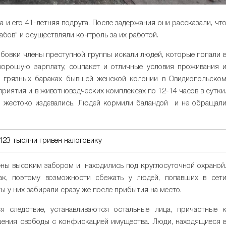
 и его 41-летняя подруга. После задержания они рассказали, чт
абов" и осуществляли контроль за их работой.
ербовки члены преступной группы искали людей, которые попали 
хорошую зарплату, соцпакет и отличные условия проживания 
в грязных бараках бывшей женской колонии в Овидиопольско
приятия и в животноводческих комплексах по 12-14 часов в сутки
 жестоко издевались. Людей кормили баландой и не обращал
 423 тысячи гривен налоговику
ены высоким забором и находились под круглосуточной охраной
ак, поэтому возможности сбежать у людей, попавших в сет
ты у них забирали сразу же после прибытия на место.
я следствие, устанавливаются остальные лица, причастные 
ишения свободы с конфискацией имущества. Люди, находящиеся 