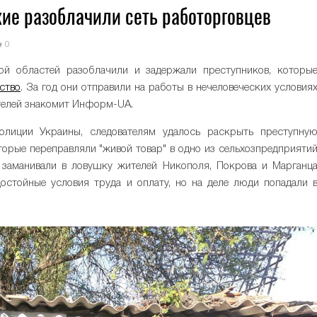
ие разоблачили сеть работорговцев
0
ой областей разоблачили и задержали преступников, которы
ство
. За год они отправили на работы в нечеловеческих условия
телей знакомит Информ-UA.
олиции Украины, следователям удалось раскрыть преступну
торые переправляли "живой товар" в одно из сельхозпредприяти
 заманивали в ловушку жителей Никополя, Покрова и Марганц
остойные условия труда и оплату, но на деле люди попадали 