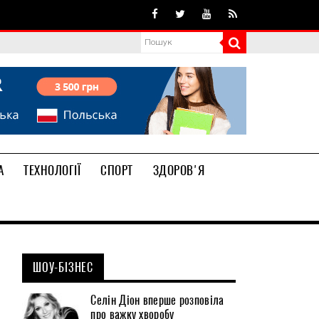
А
ТЕХНОЛОГІЇ
СПОРТ
ЗДОРОВ'Я
ШОУ-БІЗНЕС
Селін Діон вперше розповіла
про важку хворобу