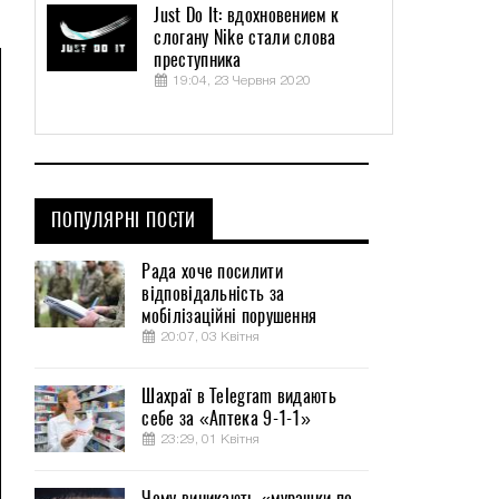
Just Do It: вдохновением к
слогану Nike стали слова
преступника
19:04, 23 Червня 2020
ПОПУЛЯРНІ ПОСТИ
Рада хоче посилити
відповідальність за
мобілізаційні порушення
20:07, 03 Квітня
Шахраї в Telegram видають
себе за «Аптека 9-1-1»
23:29, 01 Квітня
Чому виникають «мурашки по