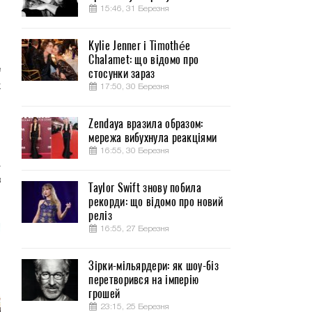
15:46, 31 Березня
Kylie Jenner і Timothée
Chalamet: що відомо про
е
стосунки зараз
х
17:50, 30 Березня
Zendaya вразила образом:
ю
мережа вибухнула реакціями
й
16:55, 30 Березня
а
в
Taylor Swift знову побила
рекорди: що відомо про новий
реліз
16:55, 27 Березня
Зірки-мільярдери: як шоу-біз
перетворився на імперію
грошей
23:15, 25 Березня