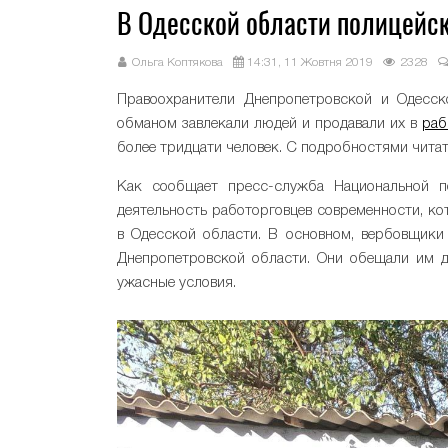
В Одесской области полицейск
Ольга Коптякова
14:31, 11 Жовтня 2019
2328
Правоохранители Днепропетровской и Одесск
обманом завлекали людей и продавали их в
раб
более тридцати человек. С подробностями чита
Как сообщает пресс-служба Национальной п
деятельность работорговцев современности, ко
в Одесской области. В основном, вербовщики
Днепропетровской области. Они обещали им д
ужасные условия.