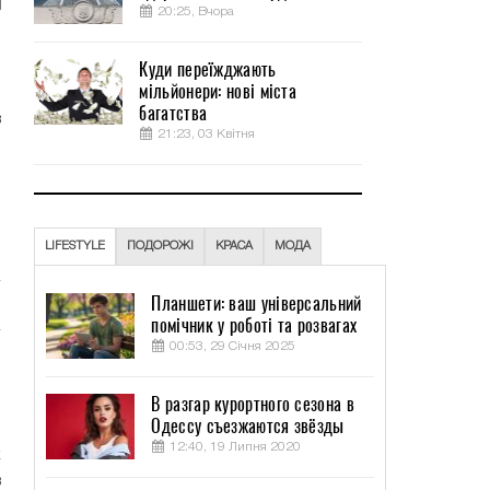
20:25, Вчора
о
Куди переїжджають
мільйонери: нові міста
багатства
в
21:23, 03 Квітня
и
м
.
и
LIFESTYLE
ПОДОРОЖІ
КРАСА
МОДА
Планшети: ваш універсальний
помічник у роботі та розвагах
00:53, 29 Січня 2025
.
и
В разгар курортного сезона в
Одессу съезжаются звёзды
12:40, 19 Липня 2020
к
в