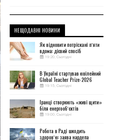
НЕЩОДАВНІ НОВИНИ
Як відновити потріскані п’яти
вдома: дієвий спосіб
19:20, Сьогодні
В Україні стартував ювілейний
Global Teacher Prize-2026
19:15, Сьогодні
Іранці створюють «живі щити»
біля енергооб’єктів
19:00, Сьогодні
Робота в Раді шкодить
здоров’ю: заява нардепа