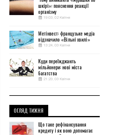
шкірі»: пояснення реакції
організму
19:03, 02 Квітня
Метінвест: французьке медіа
відзначило «Вільні хвилі»
13:24, 03 Квітня
Куди переїжджають
мільйонери: нові міста
багатства
21:23, 03 Квітня
ОГЛЯД ТИЖНЯ
Що таке рефінансування
кредиту і як воно допомагає