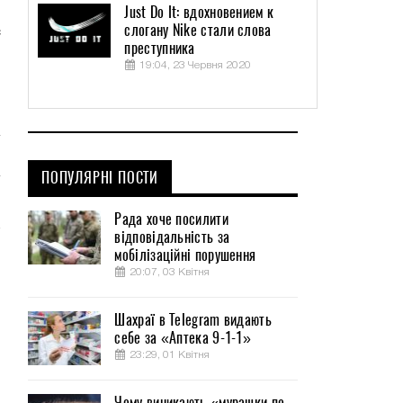
Just Do It: вдохновением к
я
слогану Nike стали слова
с
преступника
19:04, 23 Червня 2020
и
ПОПУЛЯРНІ ПОСТИ
Рада хоче посилити
відповідальність за
мобілізаційні порушення
20:07, 03 Квітня
Шахраї в Telegram видають
себе за «Аптека 9-1-1»
23:29, 01 Квітня
Чому виникають «мурашки по