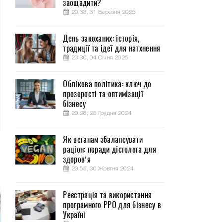
заощадити?
20:33, 31 Березня 2025
День закоханих: історія,
традиції та ідеї для натхнення
23:30, 04 Січня 2025
Облікова політика: ключ до
прозорості та оптимізації
бізнесу
20:28, 25 Грудня 2024
Як веганам збалансувати
раціон: поради дієтолога для
здоров’я
20:55, 30 Жовтня 2024
Реєстрація та використання
програмного РРО для бізнесу в
Україні