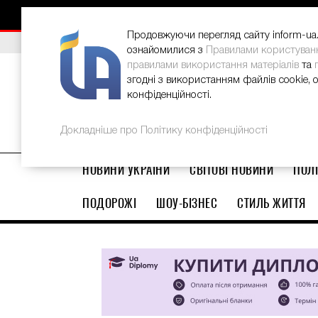
НОВИНИ
РЕКЛАМА
INFORM-UA
КОНТАКТИ
Продовжуючи перегляд сайту inform-ua.i
ВИБІР РЕДАКЦІЇ
В Україні стартував ювілейний Glo
ознайомилися з
Правилами користуван
правилами використання матеріалів
та
згодні з використанням файлів cookie, 
конфіденційності.
Докладніше про Політику конфіденційності
НОВИНИ УКРАЇНИ
СВІТОВІ НОВИНИ
ПОЛІ
ПОДОРОЖІ
ШОУ-БІЗНЕС
СТИЛЬ ЖИТТЯ