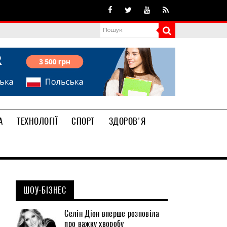
А
ТЕХНОЛОГІЇ
СПОРТ
ЗДОРОВ'Я
ШОУ-БІЗНЕС
Селін Діон вперше розповіла
про важку хворобу