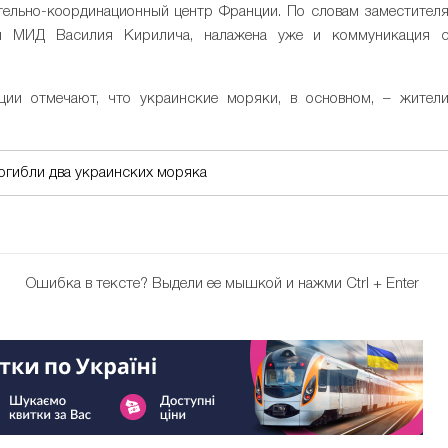
тельно-координационный центр Франции. По словам заместител
бы МИД Василия Кирилича, налажена уже и коммуникация 
ии отмечают, что украинские моряки, в основном, – жител
огибли два украинских моряка
Ошибка в тексте?
Выдели ее мышкой и нажми Ctrl + Enter