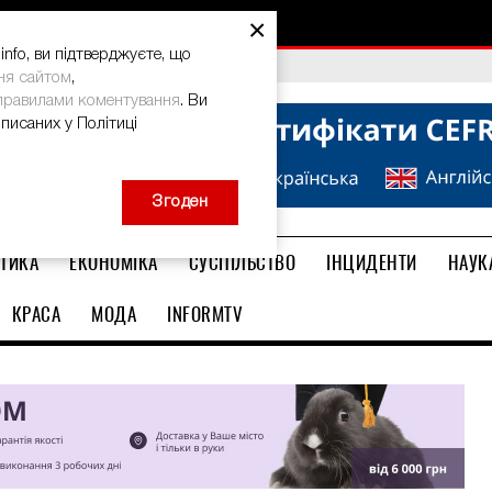
×
nfo, ви підтверджуєте, що
bal Teacher Prize-2026
ня сайтом
,
правилами коментування
. Ви
описаних у Політиці
Згоден
ТИКА
ЕКОНОМІКА
СУСПІЛЬСТВО
ІНЦИДЕНТИ
НАУК
КРАСА
МОДА
INFORMTV