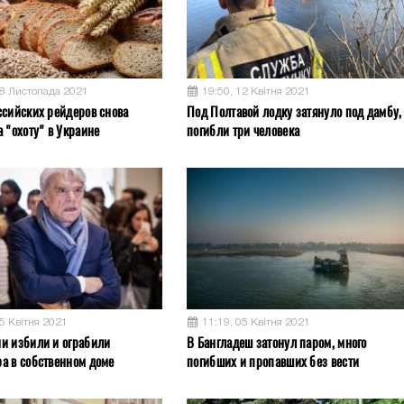
08 Листопада 2021
19:50, 12 Квітня 2021
ссийских рейдеров снова
Под Полтавой лодку затянуло под дамбу,
 "охоту" в Украине
погибли три человека
05 Квітня 2021
11:19, 05 Квітня 2021
и избили и ограбили
В Бангладеш затонул паром, много
а в собственном доме
погибших и пропавших без вести