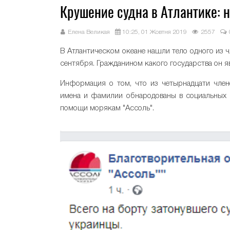
Крушение судна в Атлантике: 
Елена Великая
10:25, 01 Жовтня 2019
2557
В Атлантическом океане нашли тело одного из 
сентября. Гражданином какого государства он я
Информация о том, что из четырнадцати член
имена и фамилии обнародованы в социальных 
помощи морякам "Ассоль".