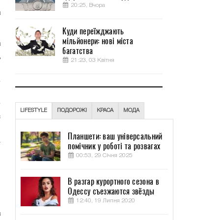
о
20:25, Вчора
в
Куди переїжджають
мільйонери: нові міста
в
багатства
д
21:23, 03 Квітня
LIFESTYLE
ПОДОРОЖІ
КРАСА
МОДА
с
и
Планшети: ваш універсальний
а
помічник у роботі та розвагах
ы
00:53, 29 Січня 2025
В разгар курортного сезона в
и
Одессу съезжаются звёзды
12:40, 19 Липня 2020
в