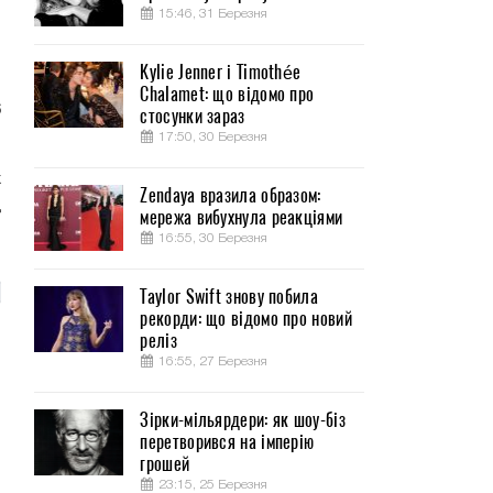
15:46, 31 Березня
Kylie Jenner і Timothée
Chalamet: що відомо про
6
стосунки зараз
17:50, 30 Березня
х
Zendaya вразила образом:
д
мережа вибухнула реакціями
16:55, 30 Березня
Taylor Swift знову побила
рекорди: що відомо про новий
реліз
16:55, 27 Березня
Зірки-мільярдери: як шоу-біз
перетворився на імперію
грошей
23:15, 25 Березня