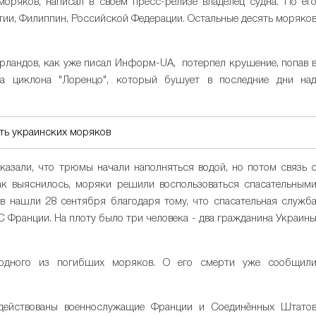
моряков, написал в своем пресс-релизе владелец судна. По ег
тии, Филиппин, Российской Федерации. Остальные десять моряко
рландов, как уже писал Информ-UA, потерпел крушение, попав 
а циклона "Лоренцо", который бушует в последние дни на
ть украинских моряков
сказали, что трюмы начали наполняться водой, но потом связь 
Как выяснилось, моряки решили воспользоваться спасательным
ов нашли 28 сентября благодаря тому, что спасательная служб
С Франции. На плоту было три человека - два гражданина Украин
 одного из погибших моряков. О его смерти уже сообщил
адействованы военнослужащие Франции и Соединённых Штато