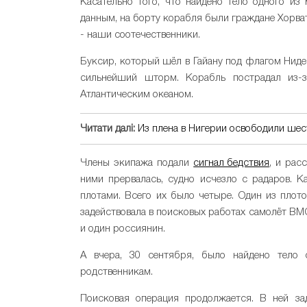
Касательно того, что найдено тело одного из 
данным, на борту корабля были граждане Хорва
- наши соотечественники.
Буксир, который шёл в Гайану под флагом Ниде
сильнейший шторм. Корабль пострадал из-з
Атлантическим океаном.
Читати далі:
Из плена в Нигерии освободили шес
Члены экипажа подали
сигнал бедствия
, и рас
ними прервалась, судно исчезло с радаров. 
плотами. Всего их было четыре. Один из плот
задействовала в поисковых работах самолёт ВМ
и один россиянин.
А вчера, 30 сентября, было найдено тело
родственникам.
Поисковая операция продолжается. В ней з