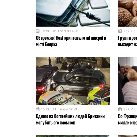
16:58, 15 Травня 2023
17:37, 
Обережно! Нові криптовалютні шахраї в
Группа ро
місті Боярка
выходит на
12:00, 11 Квітня 2021
17:02, 
Одного из богатейших людей Британии
Во Франци
мог убить его пасынок
миллионер