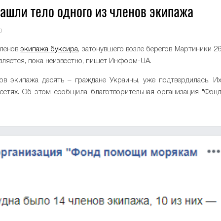
нашли тело одного из членов экипажа
0
членов
экипажа буксира
, затонувшего возле берегов Мартиники 2
вляется, пока неизвестно, пишет Информ-UA.
ов экипажа десять – граждане Украины, уже подтвердилась. И
сетях. Об этом сообщила благотворительная организация "Фон