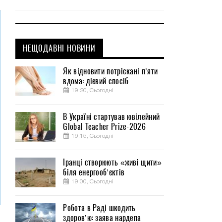
НЕЩОДАВНІ НОВИНИ
Як відновити потріскані п’яти
вдома: дієвий спосіб
19:20, Сьогодні
В Україні стартував ювілейний
Global Teacher Prize-2026
19:15, Сьогодні
Іранці створюють «живі щити»
біля енергооб’єктів
19:00, Сьогодні
Робота в Раді шкодить
здоров’ю: заява нардепа