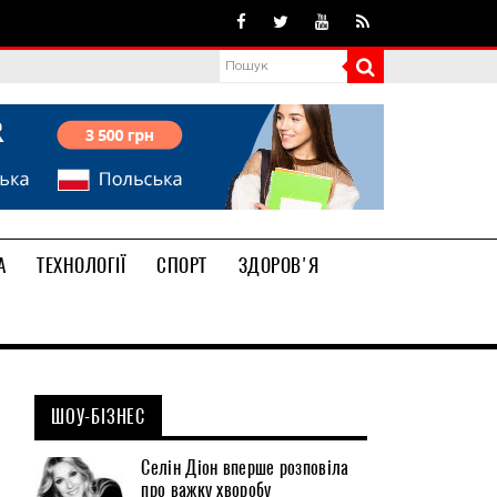
А
ТЕХНОЛОГІЇ
СПОРТ
ЗДОРОВ'Я
ШОУ-БІЗНЕС
Селін Діон вперше розповіла
про важку хворобу