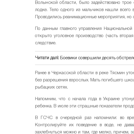
Волынской области, было задействовано трое 
лодке. Тело одного из мальчиков нашли всего 
Проводились реанимационные мероприятия, но с
По данным главного управления Национальной
открыто уголовное производство (часть вторая
следствие.
Читати далі:
Боевики совершили десять обстрело
Ранее в Черкасской области в реке Тясмин уто
без разрешения взрослых. Мать погибшего школ
рыбацких сетях.
Напомним, что с начала года в Украине утон
ребенка. В июле эти страшные показатели прод
В ГСЧС в очередной раз напомнили: во врем
Контролируйте их поведение в воде, не дава
захлебнуться можно и там, где мелко, причем, 