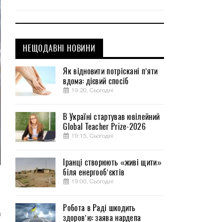
НЕЩОДАВНІ НОВИНИ
Як відновити потріскані п’яти
вдома: дієвий спосіб
19:20, Сьогодні
В Україні стартував ювілейний
Global Teacher Prize-2026
19:15, Сьогодні
Іранці створюють «живі щити»
біля енергооб’єктів
19:00, Сьогодні
и
Робота в Раді шкодить
в
здоров’ю: заява нардепа