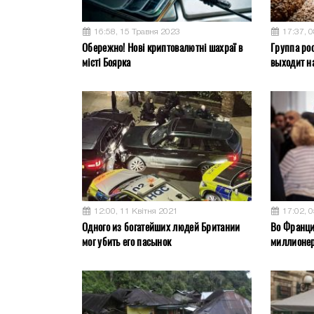
16:58, 15 Травня 2023
17:37, 
Обережно! Нові криптовалютні шахраї в
Группа ро
місті Боярка
выходит на
12:00, 11 Квітня 2021
17:02, 
Одного из богатейших людей Британии
Во Франци
мог убить его пасынок
миллионер