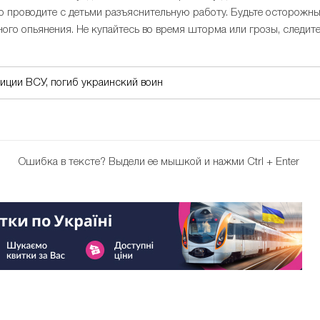
но проводите с детьми разъяснительную работу. Будьте осторожн
ьного опьянения. Не купайтесь во время шторма или грозы, следит
иции ВСУ, погиб украинский воин
Ошибка в тексте?
Выдели ее мышкой и нажми Ctrl + Enter