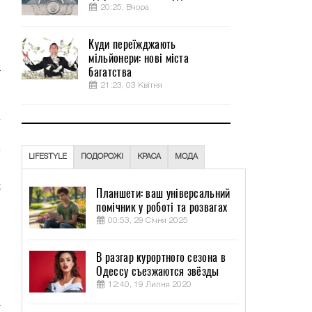
й
20:25, Вчора
.
Куди переїжджають
мільйонери: нові міста
й
багатства
я
21:23, 03 Квітня
LIFESTYLE
ПОДОРОЖІ
КРАСА
МОДА
м
х
Планшети: ваш універсальний
помічник у роботі та розвагах
00:53, 29 Січня 2025
3
В разгар курортного сезона в
Одессу съезжаются звёзды
.
12:40, 19 Липня 2020
о
т