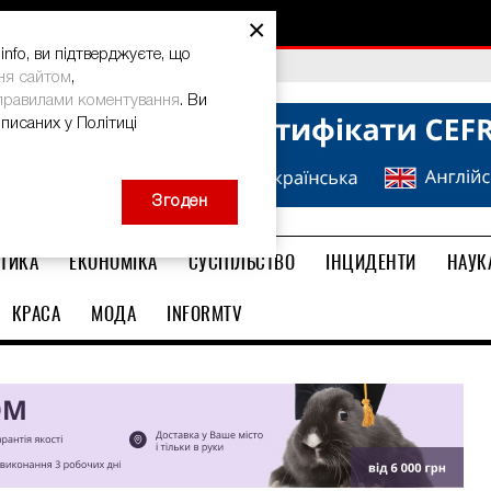
×
nfo, ви підтверджуєте, що
bal Teacher Prize-2026
ня сайтом
,
правилами коментування
. Ви
описаних у Політиці
Згоден
ТИКА
ЕКОНОМІКА
СУСПІЛЬСТВО
ІНЦИДЕНТИ
НАУК
КРАСА
МОДА
INFORMTV