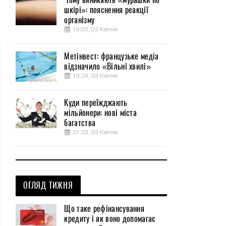
шкірі»: пояснення реакції
організму
19:03, 02 Квітня
Метінвест: французьке медіа
відзначило «Вільні хвилі»
13:24, 03 Квітня
Куди переїжджають
мільйонери: нові міста
багатства
21:23, 03 Квітня
ОГЛЯД ТИЖНЯ
Що таке рефінансування
кредиту і як воно допомагає