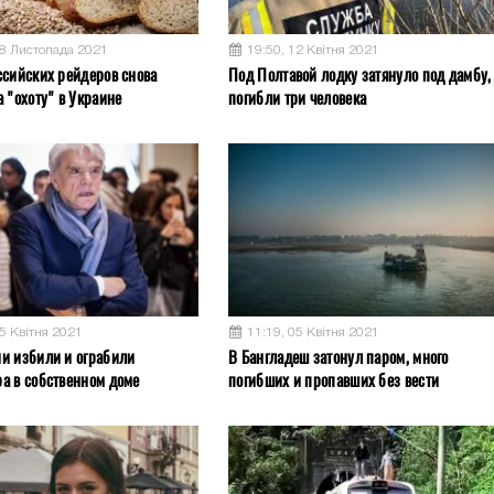
08 Листопада 2021
19:50, 12 Квітня 2021
ссийских рейдеров снова
Под Полтавой лодку затянуло под дамбу,
 "охоту" в Украине
погибли три человека
05 Квітня 2021
11:19, 05 Квітня 2021
и избили и ограбили
В Бангладеш затонул паром, много
а в собственном доме
погибших и пропавших без вести