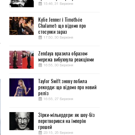
15:46, 31 Березня
Kylie Jenner і Timothée
Chalamet: що відомо про
стосунки зараз
17:50, 30 Березня
и
Zendaya вразила образом:
мережа вибухнула реакціями
з
16:55, 30 Березня
Taylor Swift знову побила
рекорди: що відомо про новий
реліз
16:55, 27 Березня
Зірки-мільярдери: як шоу-біз
перетворився на імперію
грошей
23:15, 25 Березня