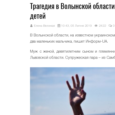
Трагедия в Волынской области:
детей
Елена Великая
10:43, 05 Липня 2019
2422
0
В Волынской области, на известном украинском
два маленьких мальчика, пишет Информ-UA.
Муж с женой, девятилетним сыном и племянни
Львовской области. Супружеская пара – из Самб