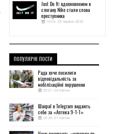
Just Do It: вдохновением к
ы
слогану Nike стали слова
е
преступника
19:04, 23 Червня 2020
ПОПУЛЯРНІ ПОСТИ
Рада хоче посилити
відповідальність за
мобілізаційні порушення
20:07, 03 Квітня
Шахраї в Telegram видають
себе за «Аптека 9-1-1»
23:29, 01 Квітня
Чому виникають «мурашки по