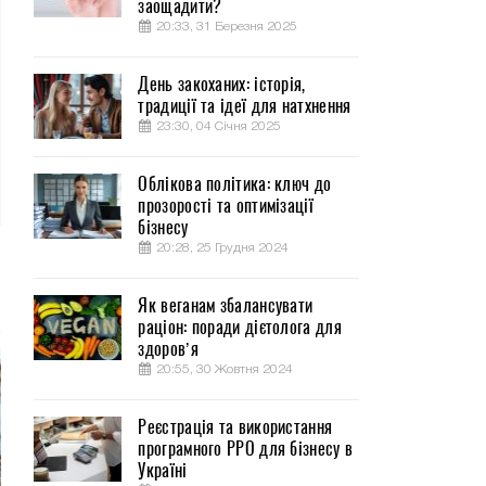
заощадити?
20:33, 31 Березня 2025
День закоханих: історія,
традиції та ідеї для натхнення
23:30, 04 Січня 2025
Облікова політика: ключ до
прозорості та оптимізації
бізнесу
20:28, 25 Грудня 2024
Як веганам збалансувати
раціон: поради дієтолога для
здоров’я
20:55, 30 Жовтня 2024
Реєстрація та використання
програмного РРО для бізнесу в
Україні