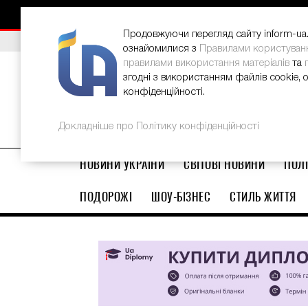
НОВИНИ
РЕКЛАМА
INFORM-UA
КОНТАКТИ
Продовжуючи перегляд сайту inform-ua.i
ВИБІР РЕДАКЦІЇ
В Україні стартував ювілейний Glo
ознайомилися з
Правилами користуван
правилами використання матеріалів
та
згодні з використанням файлів cookie, 
конфіденційності.
Докладніше про Політику конфіденційності
НОВИНИ УКРАЇНИ
СВІТОВІ НОВИНИ
ПОЛІ
ПОДОРОЖІ
ШОУ-БІЗНЕС
СТИЛЬ ЖИТТЯ