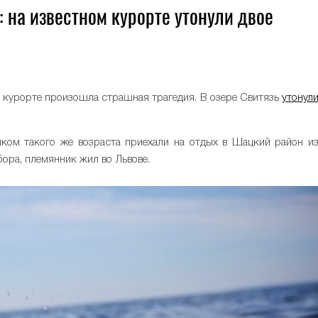
 на известном курорте утонули двое
 курорте произошла страшная трагедия. В озере Свитязь
утонул
ком такого же возраста приехали на отдых в Шацкий район и
ора, племянник жил во Львове.