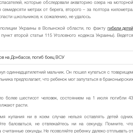
спасателей, которые обследовали акваторию озера на моторно
в семидесяти метрах от берега, второго – за полтора километра
пасти школьников, к сожалению, не удалось.
 полиции Украины в Волынской области, по факту
гибели дете
 пункт второй статьи 115 Уголовного кодекса Украины). Ведетс
в на Донбассе, погиб боец ВСУ
нул одиннадцатилетний мальчик. Он пошел купаться с товарище
ьника предполагает, что ребенок мог запутаться в браконьерски
уло более шестисот человек, состоянием на 1 июля погибли 4
олжают расти.
я купания ни в коем случае нельзя оставлять детей одних
йте баловаться, не отвлекайтесь ни на секунду. Помните, чт
за считанные секунды. Не позволяйте ребенку далеко отплывать о