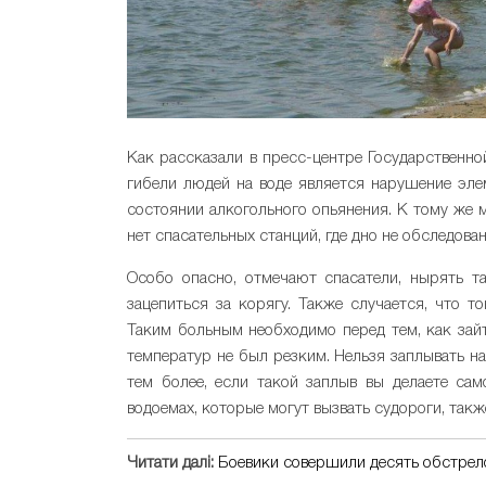
Как рассказали в пресс-центре Государственн
гибели людей на воде является нарушение эле
состоянии алкогольного опьянения. К тому же 
нет спасательных станций, где дно не обследован
Особо опасно, отмечают спасатели, нырять та
зацепиться за корягу. Также случается, что т
Таким больным необходимо перед тем, как зайт
температур не был резким. Нельзя заплывать н
тем более, если такой заплыв вы делаете са
водоемах, которые могут вызвать судороги, такж
Читати далі:
Боевики совершили десять обстрело