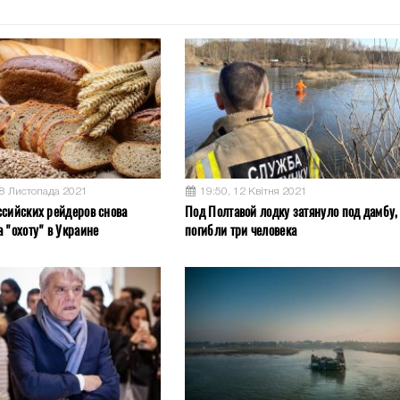
08 Листопада 2021
19:50, 12 Квітня 2021
ссийских рейдеров снова
Под Полтавой лодку затянуло под дамбу,
 "охоту" в Украине
погибли три человека