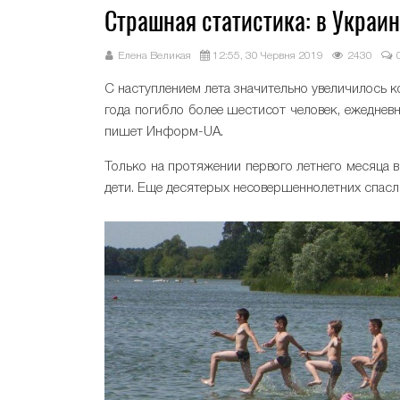
Страшная статистика: в Украин
Елена Великая
12:55, 30 Червня 2019
2430
С наступлением лета значительно увеличилось 
года погибло более шестисот человек, ежедневно
пишет Информ-UA.
Только на протяжении первого летнего месяца в
дети. Еще десятерых несовершеннолетних спасл