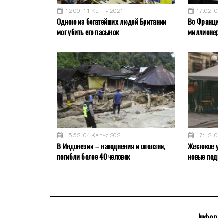
12:00, 11 Квітня 2021
17:02, 
Одного из богатейших людей Британии
Во Франци
мог убить его пасынок
миллионер
15:52, 04 Квітня 2021
17:12, 
В Индонезии – наводнения и оползни,
Жестокое у
погибли более 40 человек
новые под
Інфор