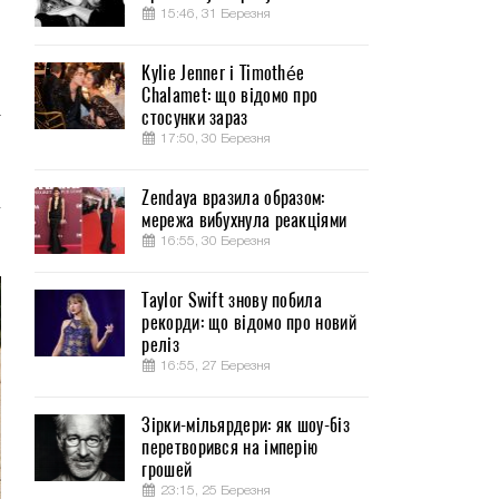
15:46, 31 Березня
Kylie Jenner і Timothée
Chalamet: що відомо про
а
стосунки зараз
,
17:50, 30 Березня
Zendaya вразила образом:
–
мережа вибухнула реакціями
16:55, 30 Березня
Taylor Swift знову побила
рекорди: що відомо про новий
реліз
16:55, 27 Березня
Зірки-мільярдери: як шоу-біз
перетворився на імперію
грошей
23:15, 25 Березня