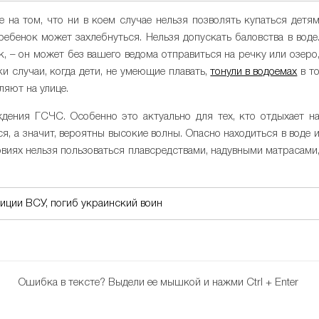
 на том, что ни в коем случае нельзя позволять купаться детя
ребенок может захлебнуться. Нельзя допускать баловства в воде
, – он может без вашего ведома отправиться на речку или озеро
и случаи, когда дети, не умеющие плавать,
тонули в водоемах
в т
ляют на улице.
ения ГСЧС. Особенно это актуально для тех, кто отдыхает н
, а значит, вероятны высокие волны. Опасно находиться в воде 
ловиях нельзя пользоваться плавсредствами, надувными матрасами
иции ВСУ, погиб украинский воин
Ошибка в тексте?
Выдели ее мышкой и нажми Ctrl + Enter