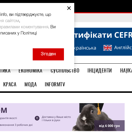
×
nfo, ви підтверджуєте, що
ма: дієвий спосіб
bal Teacher Prize-2026
ня сайтом
,
правилами коментування
. Ви
описаних у Політиці
Згоден
ТИКА
ЕКОНОМІКА
СУСПІЛЬСТВО
ІНЦИДЕНТИ
НАУК
КРАСА
МОДА
INFORMTV