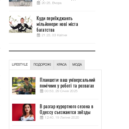
20:25, Вчора
м
.
Куди переїжджають
,
мільйонери: нові міста
багатства
о
21:23, 03 Квітня
а
и
,
LIFESTYLE
ПОДОРОЖІ
КРАСА
МОДА
Планшети: ваш універсальний
помічник у роботі та розвагах
00:53, 29 Січня 2025
В разгар курортного сезона в
Одессу съезжаются звёзды
12:40, 19 Липня 2020