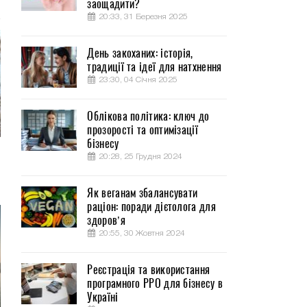
заощадити?
20:33, 31 Березня 2025
День закоханих: історія,
традиції та ідеї для натхнення
23:30, 04 Січня 2025
Облікова політика: ключ до
прозорості та оптимізації
бізнесу
20:28, 25 Грудня 2024
Як веганам збалансувати
раціон: поради дієтолога для
здоров’я
20:55, 30 Жовтня 2024
Реєстрація та використання
програмного РРО для бізнесу в
Україні