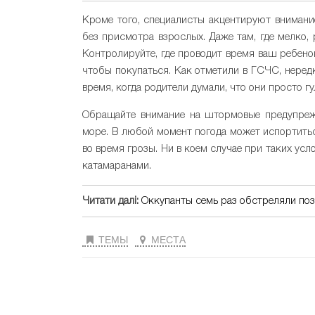
Кроме того, специалисты акцентируют внимание
без присмотра взрослых. Даже там, где мелко, 
Контролируйте, где проводит время ваш ребенок
чтобы покупаться. Как отметили в ГСЧС, нередк
время, когда родители думали, что они просто гу
Обращайте внимание на штормовые предупрежд
море. В любой момент погода может испортиться
во время грозы. Ни в коем случае при таких ус
катамаранами.
Читати далі:
Оккупанты семь раз обстреляли поз
ТЕМЫ
МЕСТА