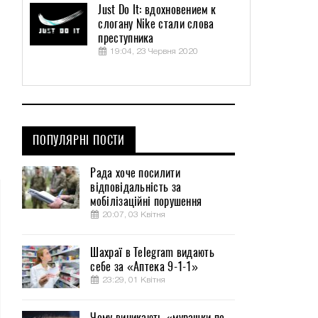
Just Do It: вдохновением к
слогану Nike стали слова
преступника
19:04, 23 Червня 2020
ПОПУЛЯРНІ ПОСТИ
Рада хоче посилити
відповідальність за
мобілізаційні порушення
20:07, 03 Квітня
Шахраї в Telegram видають
себе за «Аптека 9-1-1»
23:29, 01 Квітня
Чому виникають «мурашки по