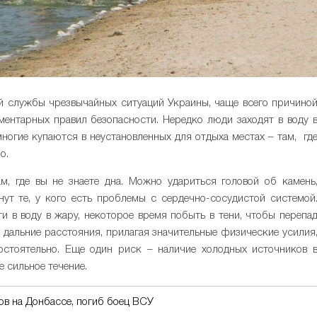
ой службы чрезвычайных ситуаций Украины, чаще всего причино
ментарных правил безопасности. Нередко люди заходят в воду 
многие купаются в неустановленных для отдыха местах – там, гд
о.
м, где вы не знаете дна. Можно удариться головой об камень
онут те, у кого есть проблемы с сердечно-сосудистой системой
и в воду в жару, некоторое время побыть в тени, чтобы перепа
а дальние расстояния, прилагая значительные физические усилия
мостоятельно. Еще один риск – наличие холодных источников 
е сильное течение.
в на Донбассе, погиб боец ВСУ