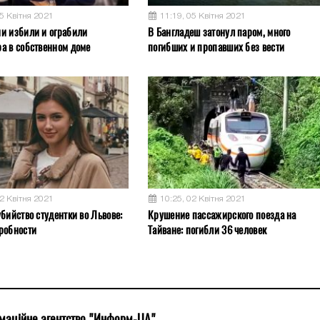
05 Квітня 2021
11:19, 05 Квітня 2021
и избили и ограбили
В Бангладеш затонул паром, много
а в собственном доме
погибших и пропавших без вести
02 Квітня 2021
10:25, 02 Квітня 2021
бийство студентки во Львове:
Крушение пассажирского поезда на
робности
Тайване: погибли 36 человек
маційне агентство "Информ-UA"