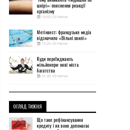
шкірі»: пояснення реакції
організму
19:03, 02 Квітня
Метінвест: французьке медіа
відзначило «Вільні хвилі»
13:24, 03 Квітня
Куди переїжджають
мільйонери: нові міста
багатства
21:23, 03 Квітня
ОГЛЯД ТИЖНЯ
Що таке рефінансування
кредиту і як воно допомагає