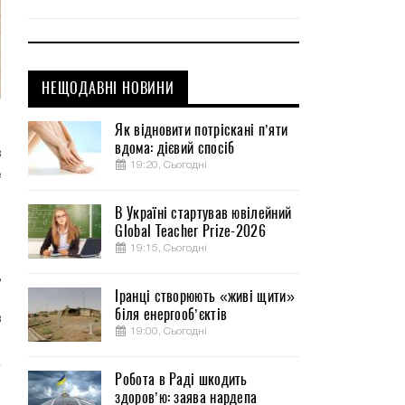
НЕЩОДАВНІ НОВИНИ
Як відновити потріскані п’яти
й
вдома: дієвий спосіб
в
19:20, Сьогодні
е
В Україні стартував ювілейний
Global Teacher Prize-2026
,
19:15, Сьогодні
.
д
Іранці створюють «живі щити»
,
біля енергооб’єктів
в
19:00, Сьогодні
Робота в Раді шкодить
здоров’ю: заява нардепа