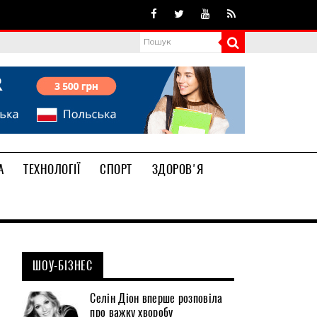
А
ТЕХНОЛОГІЇ
СПОРТ
ЗДОРОВ'Я
ШОУ-БІЗНЕС
Селін Діон вперше розповіла
про важку хворобу