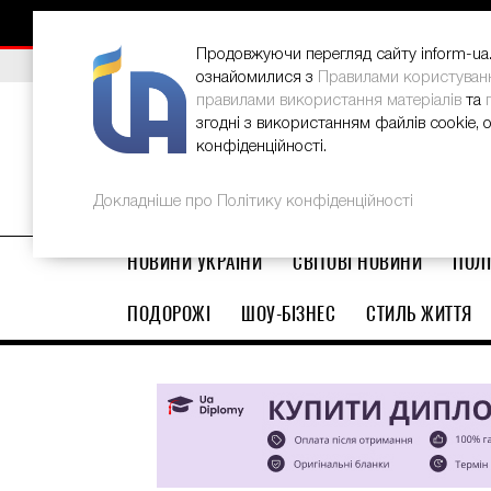
НОВИНИ
РЕКЛАМА
INFORM-UA
КОНТАКТИ
Продовжуючи перегляд сайту inform-ua.i
ВИБІР РЕДАКЦІЇ
Як відновити потріскані п’яти вдо
В Україні стартував ювілейний Glo
ознайомилися з
Правилами користуван
правилами використання матеріалів
та
згодні з використанням файлів cookie, 
конфіденційності.
Докладніше про Політику конфіденційності
НОВИНИ УКРАЇНИ
СВІТОВІ НОВИНИ
ПОЛІ
ПОДОРОЖІ
ШОУ-БІЗНЕС
СТИЛЬ ЖИТТЯ