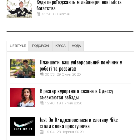
Куди переїжджають мільйонери: нові міста
багатства
21:23, 03 Квітня
LIFESTYLE
ПОДОРОЖІ
КРАСА
МОДА
Планшети: ваш універсальний помічник у
роботі та розвагах
00:53, 29 Січня 2025
В разгар курортного сезона в Одессу
съезжаются звёзды
12:40, 19 Липня 2020
Just Do It: вдохновением к слогану Nike
стали слова преступника
19:04, 23 Червня 2020