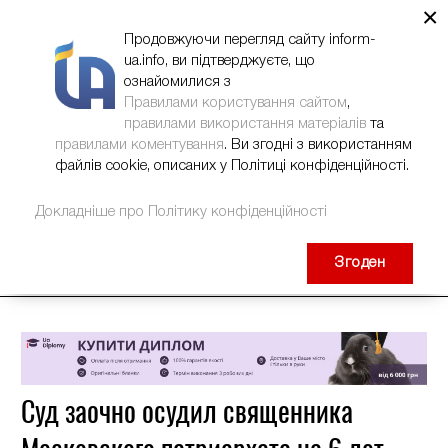
×
НОВИНИ
РЕКЛАМА
INFORM-UA
КОНТАКТИ
Продовжуючи перегляд сайту inform-
ua.info, ви підтверджуєте, що
ознайомилися з
Правилами користування сайтом
,
правилами використання матеріалів
та
правилами коментування
. Ви згодні з використанням
файлів cookie, описаних у Політиці конфіденційності.
Докладніше про Політику конфіденційності
Згоден
Суд заочно осудил священника