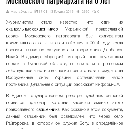
Московского патриархата на 6 лет
Марта Хомиц
17:01, 13 Грудня 2018
2390
0
Журналистам стало известно, что один из
скандальных священников
Украинской православной
церкви Московского патриархата был фигурантом
криминального дела за свои действия в 2014 году, когда
боевики незаконно оккупировали территорию Донбасса.
Некий Владимир Марецкий, который был служителем
церкви в Луганской области, не считался с решением
действующей власти и всячески препятствовал тому, чтобы
Вооруженные силы Украины останавливали напор
противника. Детальнее о ситуации расскажет Информ-UA.
В Едином государственном реестре судебных решений
появился приговор, который касается именно этого
православного
священника
. Как сказано в этом документе,
данный священник был осведомлён, что через село
Райгородка, в котором он служил Богу, в определённое