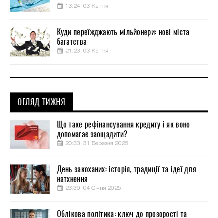
13:24, 03 Квітня
Куди переїжджають мільйонери: нові міста
багатства
21:23, 03 Квітня
ОГЛЯД ТИЖНЯ
Що таке рефінансування кредиту і як воно
допомагає заощадити?
20:33, 31 Березня 2025
День закоханих: історія, традиції та ідеї для
натхнення
23:30, 04 Січня 2025
Облікова політика: ключ до прозорості та