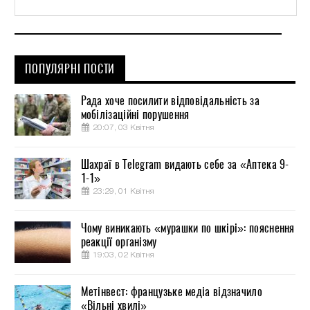
ПОПУЛЯРНІ ПОСТИ
Рада хоче посилити відповідальність за
мобілізаційні порушення
20:07, 03 Квітня
Шахраї в Telegram видають себе за «Аптека 9-
1-1»
23:29, 01 Квітня
Чому виникають «мурашки по шкірі»: пояснення
реакції організму
19:03, 02 Квітня
Метінвест: французьке медіа відзначило
«Вільні хвилі»