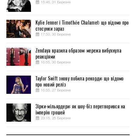
15:46, 31 Березня
Kylie Jenner і Timothée Chalamet: що відомо про
стосунки зараз
17:50, 30 Березня
Zendaya вразила образом: мережа вибухнула
реакціями
16:55, 30 Березня
Taylor Swift знову побила рекорди: що відомо
про новий реліз
16:55, 27 Березня
Зірки-мільярдери: як шоу-біз перетворився на
імперію грошей
23:15, 25 Березня