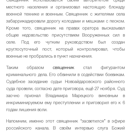
Священник использовался своим авторитетом среди
местного населения и организовал настоящую блокаду
военной технике и военным. Священник с жителями села
забаррикадировали дорогу колодами и мешками с песком.
Кроме того, священник на правах оратора высказывал
общее недовольство присутствием Вооруженных сил в
селе. Под его чутким руководством был создан
круглосуточный пост, который контролировал, чтобы
военные не пробрались в пункт назначения.
Таким образом
священник
стал фигурантом
криминального дела. Его обвинили в содействии боевикам.
Судебное заседание судьи Новоайдаровского районного
суда провели, согласно дате приговора, ещё 27 ноября. Суд
заочно признал Владимира Марецкого виновным в
инкриминируемом ему преступлении и приговорил его к 6
годам лишения воли.
Напомним, именно этот священник "засветился” в эфире
российского канала. В своём интервью слуга Божий