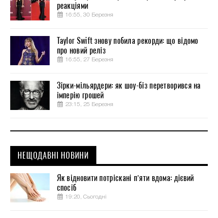
реакціями
16:55, 30 Березня
Taylor Swift знову побила рекорди: що відомо
про новий реліз
16:55, 27 Березня
Зірки-мільярдери: як шоу-біз перетворився на
імперію грошей
23:15, 25 Березня
НЕЩОДАВНІ НОВИНИ
Як відновити потріскані п’яти вдома: дієвий
спосіб
19:20, Сьогодні