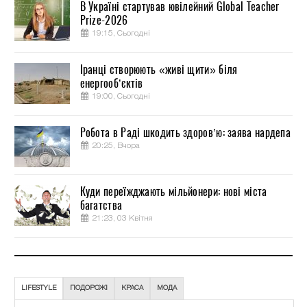
В Україні стартував ювілейний Global Teacher
Prize-2026
19:15, Сьогодні
Іранці створюють «живі щити» біля
енергооб’єктів
19:00, Сьогодні
Робота в Раді шкодить здоров’ю: заява нардепа
20:25, Вчора
Куди переїжджають мільйонери: нові міста
багатства
21:23, 03 Квітня
LIFESTYLE
ПОДОРОЖІ
КРАСА
МОДА