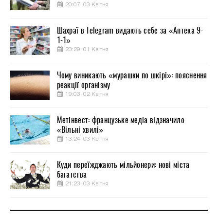
20:07, 03 Квітня
Шахраї в Telegram видають себе за «Аптека 9-
1-1»
23:29, 01 Квітня
Чому виникають «мурашки по шкірі»: пояснення
реакції організму
19:03, 02 Квітня
Метінвест: французьке медіа відзначило
«Вільні хвилі»
13:24, 03 Квітня
Куди переїжджають мільйонери: нові міста
багатства
21:23, 03 Квітня