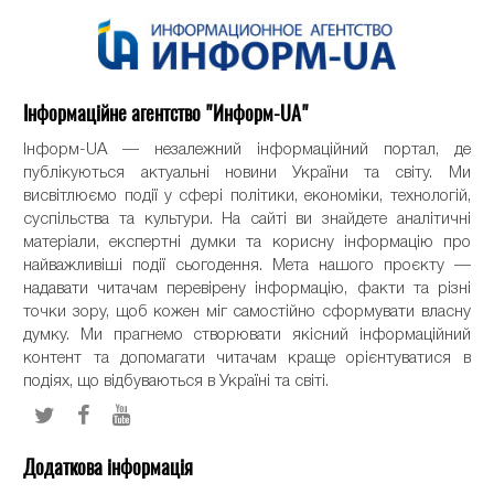
Інформаційне агентство "Информ-UA"
Інформ-UA — незалежний інформаційний портал, де
публікуються актуальні новини України та світу. Ми
висвітлюємо події у сфері політики, економіки, технологій,
суспільства та культури. На сайті ви знайдете аналітичні
матеріали, експертні думки та корисну інформацію про
найважливіші події сьогодення. Мета нашого проєкту —
надавати читачам перевірену інформацію, факти та різні
точки зору, щоб кожен міг самостійно сформувати власну
думку. Ми прагнемо створювати якісний інформаційний
контент та допомагати читачам краще орієнтуватися в
подіях, що відбуваються в Україні та світі.
Додаткова інформація