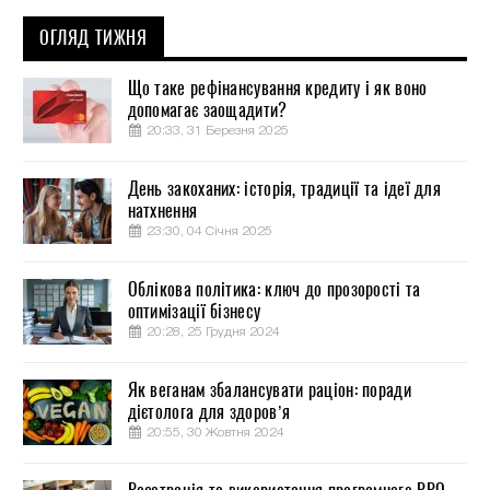
ОГЛЯД ТИЖНЯ
Що таке рефінансування кредиту і як воно
допомагає заощадити?
20:33, 31 Березня 2025
День закоханих: історія, традиції та ідеї для
натхнення
23:30, 04 Січня 2025
Облікова політика: ключ до прозорості та
оптимізації бізнесу
20:28, 25 Грудня 2024
Як веганам збалансувати раціон: поради
дієтолога для здоров’я
20:55, 30 Жовтня 2024