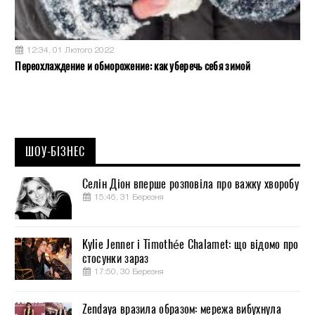
12:34, 01 Лютого 2022
Переохлаждение и обморожение: как уберечь себя зимой
ШОУ-БІЗНЕС
Селін Діон вперше розповіла про важку хворобу
15:46, 31 Березня
Kylie Jenner і Timothée Chalamet: що відомо про
стосунки зараз
17:50, 30 Березня
Zendaya вразила образом: мережа вибухнула