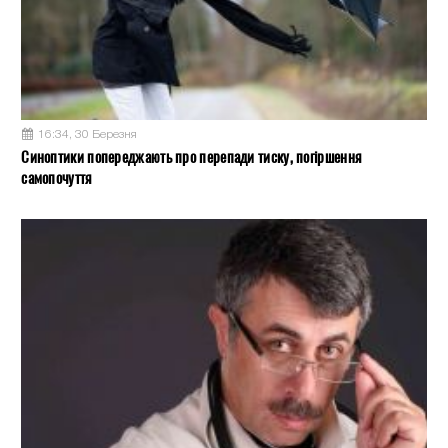
16:34, 30 Березня
Синоптики попереджають про перепади тиску, погіршення
самопочуття