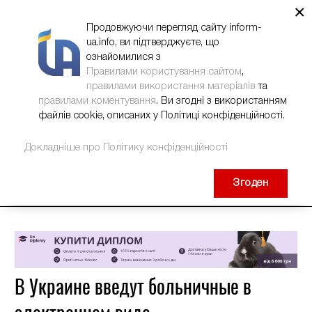
×
НОВИНИ
РЕКЛАМА
INFORM-UA
КОНТАКТИ
Продовжуючи перегляд сайту inform-
ua.info, ви підтверджуєте, що
ознайомилися з
Правилами користування сайтом
,
правилами використання матеріалів
та
правилами коментування
. Ви згодні з використанням
файлів cookie, описаних у Політиці конфіденційності.
Докладніше про Політику конфіденційності
Згоден
В Украине введут больничные в