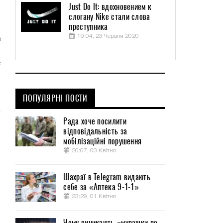
Just Do It: вдохновением к
,
слогану Nike стали слова
преступника
19:04, 23 Червня 2020
в
м
е
ПОПУЛЯРНІ ПОСТИ
Рада хоче посилити
відповідальність за
мобілізаційні порушення
20:07, 03 Квітня
Шахраї в Telegram видають
себе за «Аптека 9-1-1»
23:29, 01 Квітня
Чому виникають «мурашки по