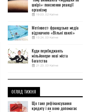
шкірі»: пояснення реакції
організму
19:03, 02 Квітня
Метінвест: французьке медіа
відзначило «Вільні хвилі»
13:24, 03 Квітня
Куди переїжджають
мільйонери: нові міста
багатства
21:23, 03 Квітня
ОГЛЯД ТИЖНЯ
Що таке рефінансування
кредиту і як воно допомагає