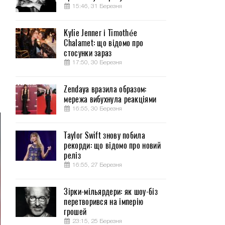
15:46, 31 Березня
Kylie Jenner і Timothée
Chalamet: що відомо про
о
стосунки зараз
17:50, 30 Березня
ы
Zendaya вразила образом:
мережа вибухнула реакціями
16:55, 30 Березня
Taylor Swift знову побила
рекорди: що відомо про новий
реліз
16:55, 27 Березня
Зірки-мільярдери: як шоу-біз
перетворився на імперію
грошей
23:15, 25 Березня