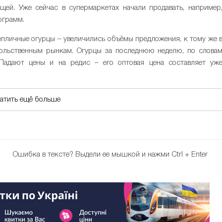
щей. Уже сейчас в супермаркетах начали продавать, например
ограмм.
тепличные огурцы – увеличились объёмы предложения, к тому же 
ольственным рынкам. Огурцы за последнюю неделю, по слова
 Падают цены и на редис – его оптовая цена составляет уж
латить ещё больше
Ошибка в тексте?
Выдели ее мышкой и нажми Ctrl + Enter