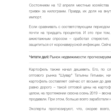
Состоянием на 12 апреля местные хозяйства 
гривен за килограмм. Правда, их доля на вну
импорт.
Если сравнивать с соответствующим периодом п
почти на тридцать процентов. И это при том
ажиотажным спросом – сработал стереотип, 
защититься от коронавирусной инфекции. Сейча
Читати далі:
Рынок недвижимости: прогнозируемы
Картофель также начал дешеветь. Его, по сл
оптового рынка "Шувар" Татьяны Гетьман, на
картофель составляет сейчас от восьми до девя
равно дорого – такой оптовой цены на картоф
целом, на протяжении сезона осень 2019 – весн
продавали. При этом, больше всего заработали 
Эксперты прогнозируют, что, скорее всего