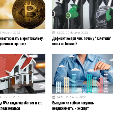
03 Червня 2022
12:25, 02 Червня 2022
нвестировать в криптовалюту:
Дефицит не при чем: почему "взлетели"
делятся секретами
цены на бензин?
04 Лютого 2022
14:18, 23 Січня 2022
д 5%: когда заработает и кто
Выгодно ли сейчас покупать
спользоваться
недвижимость, - эксперт