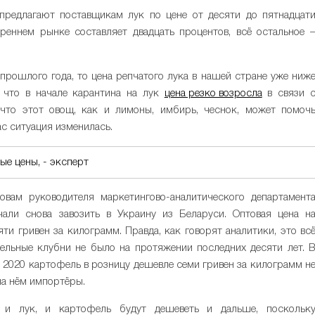
предлагают поставщикам лук по цене от десяти до пятнадцат
треннем рынке составляет двадцать процентов, всё остальное 
рошлого года, то цена репчатого лука в нашей стране уже ниж
, что в начале карантина на лук
цена резко возросла
в связи 
что этот овощ, как и лимоны, имбирь, чеснок, может помоч
с ситуация изменилась.
е цены, - эксперт
овам руководителя маркетингово-аналитического департамент
чали снова завозить в Украину из Беларуси. Оптовая цена н
ти гривен за килограмм. Правда, как говорят аналитики, это вс
ельные клубни не было на протяжении последних десяти лет. 
а 2020 картофель в розницу дешевле семи гривен за килограмм н
на нём импортёры.
, и лук, и картофель будут дешеветь и дальше, поскольк