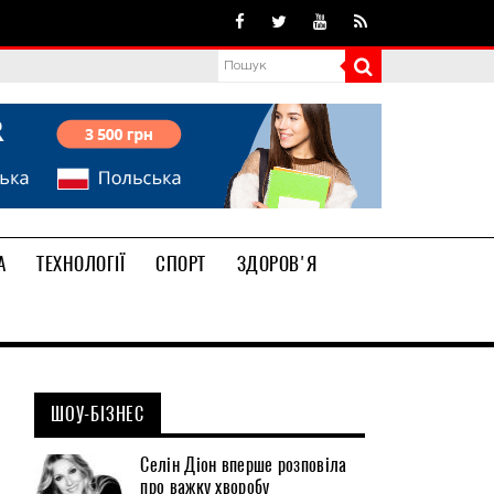
А
ТЕХНОЛОГІЇ
СПОРТ
ЗДОРОВ'Я
ШОУ-БІЗНЕС
Селін Діон вперше розповіла
про важку хворобу