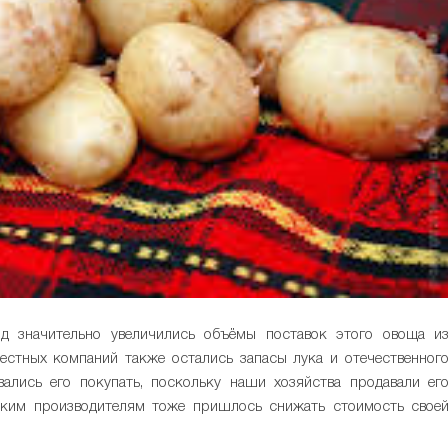
д значительно увеличились объёмы поставок этого овоща и
естных компаний также остались запасы лука и отечественног
вались его покупать, поскольку наши хозяйства продавали ег
ским производителям тоже пришлось снижать стоимость свое