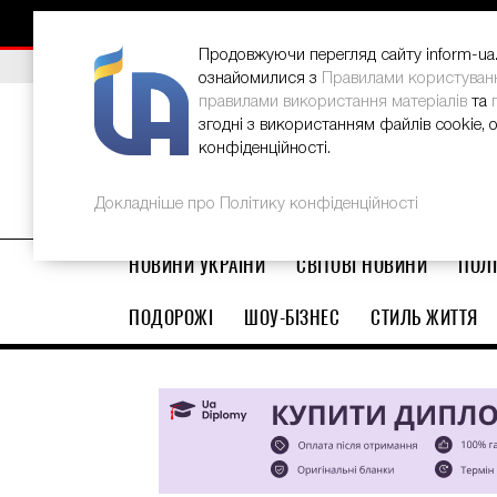
НОВИНИ
РЕКЛАМА
INFORM-UA
КОНТАКТИ
Продовжуючи перегляд сайту inform-ua.i
ВИБІР РЕДАКЦІЇ
В Україні стартував ювілейний Glo
ознайомилися з
Правилами користуван
правилами використання матеріалів
та
згодні з використанням файлів cookie, 
конфіденційності.
Докладніше про Політику конфіденційності
НОВИНИ УКРАЇНИ
СВІТОВІ НОВИНИ
ПОЛІ
ПОДОРОЖІ
ШОУ-БІЗНЕС
СТИЛЬ ЖИТТЯ