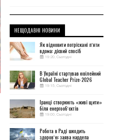
НЕЩОДАВНІ НОВИНИ
Як відновити потріскані п’яти
вдома: дієвий спосіб
19:20, Сьогодні
В Україні стартував ювілейний
Global Teacher Prize-2026
19:15, Сьогодні
Іранці створюють «живі щити»
з
біля енергооб’єктів
о
19:00, Сьогодні
о
й
Робота в Раді шкодить
здоров’ю: заява нардепа