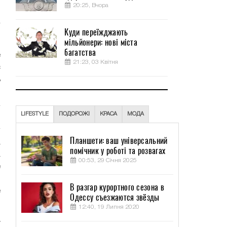
20:25, Вчора
и
–
Куди переїжджають
мільйонери: нові міста
багатства
е
21:23, 03 Квітня
с
ь
LIFESTYLE
ПОДОРОЖІ
КРАСА
МОДА
Планшети: ваш універсальний
а
помічник у роботі та розвагах
а
00:53, 29 Січня 2025
ё
В
В разгар курортного сезона в
е
Одессу съезжаются звёзды
12:40, 19 Липня 2020
у