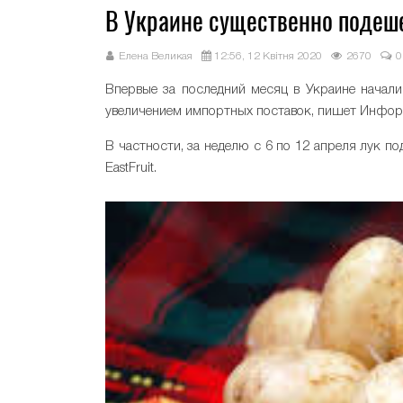
В Украине существенно подеш
Елена Великая
12:56, 12 Квітня 2020
2670
0
Впервые за последний месяц в Украине начал
увеличением импортных поставок, пишет Инфор
В частности, за неделю с 6 по 12 апреля лук 
EastFruit.