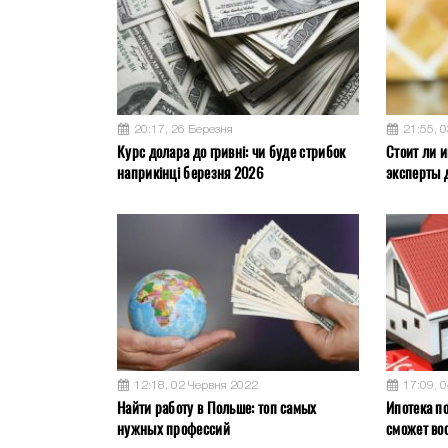
20:17, 26 Березня
21:55, 
Курс долара до гривні: чи буде стрибок
Стоит ли и
наприкінці березня 2026
эксперты 
12:18, 02 Червня 2022
17:09, 
Найти работу в Польше: топ самых
Ипотека по
нужных профессий
сможет во