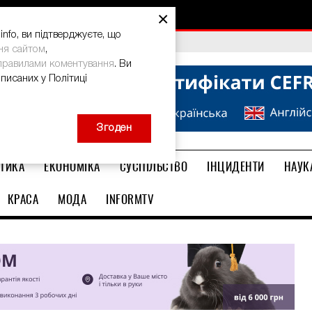
×
nfo, ви підтверджуєте, що
bal Teacher Prize-2026
ня сайтом
,
правилами коментування
. Ви
описаних у Політиці
Згоден
ТИКА
ЕКОНОМІКА
СУСПІЛЬСТВО
ІНЦИДЕНТИ
НАУК
КРАСА
МОДА
INFORMTV