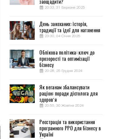
заощадити?
20:33, 31 Березня 2025
День закоханих: історія,
традиції та ідеї для натхнення
23:30, 04 Січня 2025
Облікова політика: ключ до
прозорості та оптимізації
бізнесу
20:28, 25 Грудня 2024
Як веганам збалансувати
раціон: поради дієтолога для
здоров’я
20:55, 30 Жовтня 2024
Реєстрація та використання
програмного РРО для бізнесу в
Україні