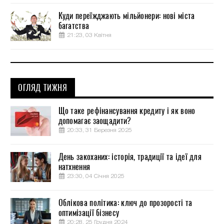
Куди переїжджають мільйонери: нові міста
багатства
21:23, 03 Квітня
ОГЛЯД ТИЖНЯ
Що таке рефінансування кредиту і як воно
допомагає заощадити?
20:33, 31 Березня 2025
День закоханих: історія, традиції та ідеї для
натхнення
23:30, 04 Січня 2025
Облікова політика: ключ до прозорості та
оптимізації бізнесу
20:28, 25 Грудня 2024