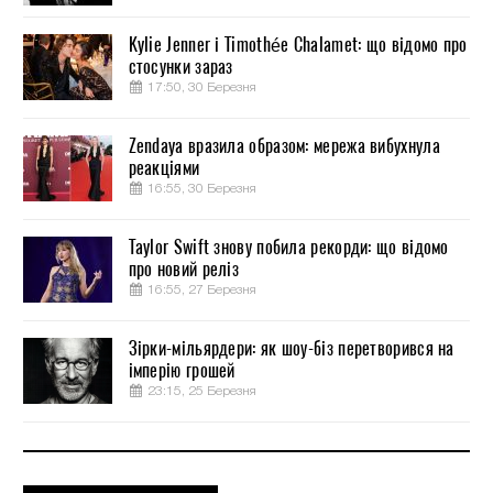
Kylie Jenner і Timothée Chalamet: що відомо про
стосунки зараз
17:50, 30 Березня
Zendaya вразила образом: мережа вибухнула
реакціями
16:55, 30 Березня
Taylor Swift знову побила рекорди: що відомо
про новий реліз
16:55, 27 Березня
Зірки-мільярдери: як шоу-біз перетворився на
імперію грошей
23:15, 25 Березня