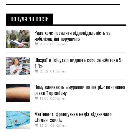
ПОПУЛЯРНІ ПОСТИ
Рада хоче посилити відповідальність за
мобілізаційні порушення
20:07, 03 Квітня
Шахраї в Telegram видають себе за «Аптека 9-
1-1»
23:29, 01 Квітня
Чому виникають «мурашки по шкірі»: пояснення
реакції організму
19:03, 02 Квітня
Метінвест: французьке медіа відзначило
«Вільні хвилі»
13:24, 03 Квітня