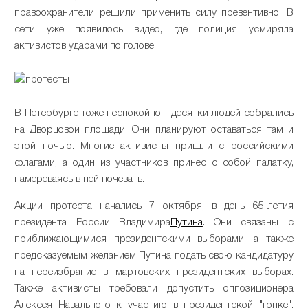
правоохранители решили применить силу превентивно. В
сети уже появилось видео, где полиция усмиряла
активистов ударами по голове.
В Петербурге тоже неспокойно - десятки людей собрались
на Дворцовой площади. Они планируют оставаться там и
этой ночью. Многие активисты пришли с российскими
флагами, а один из участников принес с собой палатку,
намереваясь в ней ночевать.
Акции протеста начались 7 октября, в день 65-летия
президента России Владимира
Путина
. Они связаны с
приближающимися президентскими выборами, а также
предсказуемым желанием Путина подать свою кандидатуру
на переизбрание в мартовских президентских выборах.
Также активисты требовали допустить оппозиционера
Алексея Навального к участию в президентской "гонке".