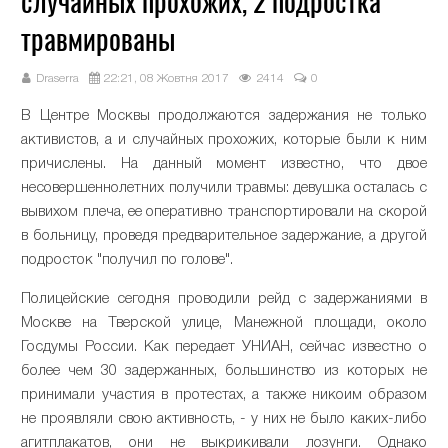
случайных прохожих, 2 подростка
травмированы
Draserra
22:21, 08 Жовтня 2017
2414
0
В Центре Москвы продолжаются задержания не только
активистов, а и случайных прохожих, которые были к ним
причислены. На данный момент известно, что двое
несовершеннолетних получили травмы: девушка осталась с
вывихом плеча, ее оперативно транспортировали на скорой
в больницу, проведя предварительное задержание, а другой
подросток "получил по голове".
Полицейские сегодня проводили рейд с задержаниями в
Москве на Тверской улице, Манежной площади, около
Госдумы России. Как передает УНИАН, сейчас известно о
более чем 30 задержанных, большинство из которых не
принимали участия в протестах, а также никоим образом
не проявляли свою активность, - у них не было каких-либо
агитплакатов, они не выкрикивали лозунги. Однако