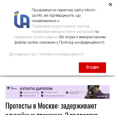
×
НОВИНИ
РЕКЛАМА
INFORM-UA
КОНТАКТИ
Продовжуючи перегляд сайту inform-
ua.info, ви підтверджуєте, що
ознайомилися з
Правилами користування сайтом
,
правилами використання матеріалів
та
правилами коментування
. Ви згодні з використанням
файлів cookie, описаних у Політиці конфіденційності.
Докладніше про Політику конфіденційності
Згоден
Протесты в Москве: задерживают