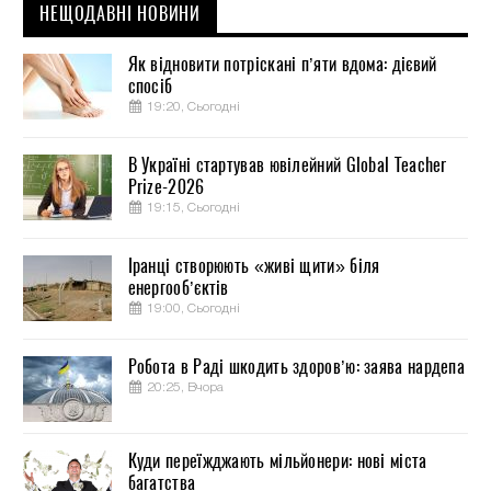
НЕЩОДАВНІ НОВИНИ
Як відновити потріскані п’яти вдома: дієвий
спосіб
19:20, Сьогодні
В Україні стартував ювілейний Global Teacher
Prize-2026
19:15, Сьогодні
Іранці створюють «живі щити» біля
енергооб’єктів
19:00, Сьогодні
Робота в Раді шкодить здоров’ю: заява нардепа
20:25, Вчора
Куди переїжджають мільйонери: нові міста
багатства