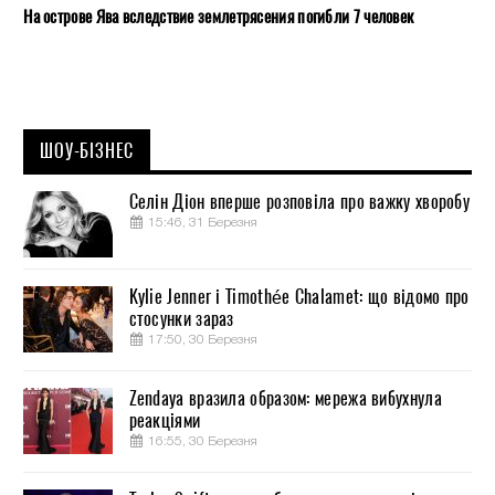
На острове Ява вследствие землетрясения погибли 7 человек
ШОУ-БІЗНЕС
Селін Діон вперше розповіла про важку хворобу
15:46, 31 Березня
Kylie Jenner і Timothée Chalamet: що відомо про
стосунки зараз
17:50, 30 Березня
Zendaya вразила образом: мережа вибухнула
реакціями
16:55, 30 Березня