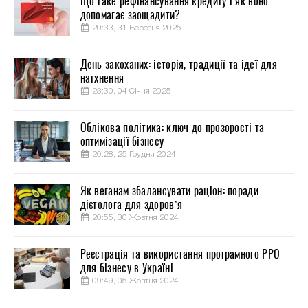
Що таке рефінансування кредиту і як воно
допомагає заощадити?
20:33, 31 Березня 2025
День закоханих: історія, традиції та ідеї для
натхнення
23:30, 04 Січня 2025
Облікова політика: ключ до прозорості та
оптимізації бізнесу
20:28, 25 Грудня 2024
Як веганам збалансувати раціон: поради
дієтолога для здоров’я
20:55, 30 Жовтня 2024
Реєстрація та використання програмного РРО
для бізнесу в Україні
09:49, 05 Жовтня 2024