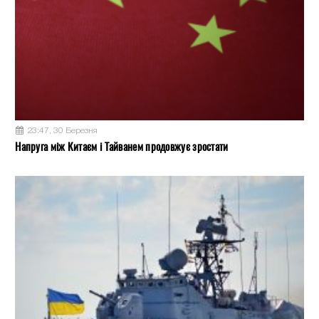
23:47, 30 Березня
Напруга між Китаєм і Тайванем продовжує зростати