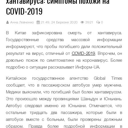
хантавируса: симптомы похожи на
COVID-2019
Анна Левченко
21:49, 24 Березня 2020
3921
0
В Китае зафиксирована смерть от хантавируса.
Государственные средства массовой информации
информируют, что пробы погибшего дали положительный
результат на вирус, отличный от
COVID-2019
. Впрочем, он
довольно похож по симптоматике на коронавирус. Более
подробно о ситуации рассказывает Информ-UA.
Китайское государственное агентство Global Times
сообщает, что в пассажирском автобусе умер мужчина.
Медики выяснили, что погибший был болен хантавирусом.
Это произошло между провинциями Шаньдун и Юньнань.
Автобус следовал именно из Юньнани. Отмечается, что
остальные тридцать два пассажира, которые были в
автобусе вместе с больным, были проверены должным
образом. Правда более подробной информации в