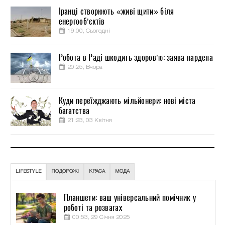
Іранці створюють «живі щити» біля
енергооб’єктів
19:00, Сьогодні
Робота в Раді шкодить здоров’ю: заява нардепа
20:25, Вчора
Куди переїжджають мільйонери: нові міста
багатства
21:23, 03 Квітня
LIFESTYLE
ПОДОРОЖІ
КРАСА
МОДА
Планшети: ваш універсальний помічник у
роботі та розвагах
00:53, 29 Січня 2025