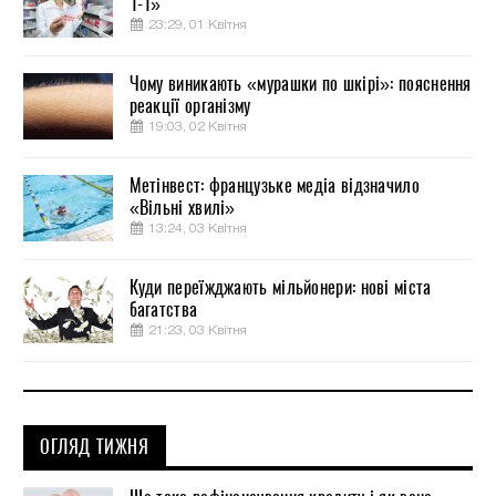
1-1»
23:29, 01 Квітня
Чому виникають «мурашки по шкірі»: пояснення
реакції організму
19:03, 02 Квітня
Метінвест: французьке медіа відзначило
«Вільні хвилі»
13:24, 03 Квітня
Куди переїжджають мільйонери: нові міста
багатства
21:23, 03 Квітня
ОГЛЯД ТИЖНЯ