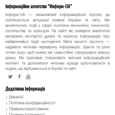
Інформаційне агентство "Информ-UA"
Інформ-UA — незалежний інформаційний портал, де
публікуються актуальні новини України та світу. Ми
висвітлюємо події у сфері політики, економіки, технологій,
суспільства та культури. На сайті ви знайдете аналітичні
матеріали, експертні думки та корисну інформацію про
найважливіші події сьогодення. Мета нашого проєкту —
надавати читачам перевірену інформацію, факти та різні
точки зору, щоб кожен міг самостійно сформувати власну
думку. Ми прагнемо створювати якісний інформаційний
контент та допомагати читачам краще орієнтуватися в
подіях, що відбуваються в Україні та світі.
Додаткова інформація
Вакансії
Політика конфіденційності
Правила користування