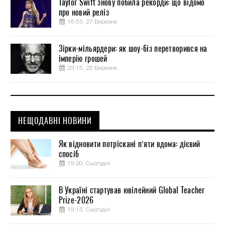
Taylor Swift знову побила рекорди: що відомо
про новий реліз
16:55, 27 Березня
Зірки-мільярдери: як шоу-біз перетворився на
імперію грошей
23:15, 25 Березня
НЕЩОДАВНІ НОВИНИ
Як відновити потріскані п’яти вдома: дієвий
спосіб
19:20, Сьогодні
В Україні стартував ювілейний Global Teacher
Prize-2026
19:15, Сьогодні