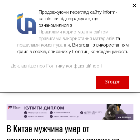
×
НОВИНИ
РЕКЛАМА
INFORM-UA
КОНТАКТИ
Продовжуючи перегляд сайту inform-
ua.info, ви підтверджуєте, що
ознайомилися з
Правилами користування сайтом
,
правилами використання матеріалів
та
правилами коментування
. Ви згодні з використанням
файлів cookie, описаних у Політиці конфіденційності.
Докладніше про Політику конфіденційності
Згоден
В Китае мужчина умер от