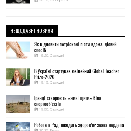
23:15, 25 Березня
НЕЩОДАВНІ НОВИНИ
Як відновити потріскані п’яти вдома: дієвий
спосіб
19:20, Сьогодні
В Україні стартував ювілейний Global Teacher
Prize-2026
19:15, Сьогодні
Іранці створюють «живі щити» біля
енергооб’єктів
19:00, Сьогодні
Робота в Раді шкодить здоров’ю: заява нардепа
20:25, Вчора