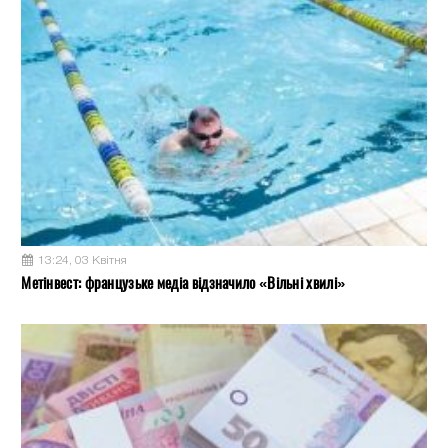
13:24, 03 Квітня
Метінвест: французьке медіа відзначило «Вільні хвилі»