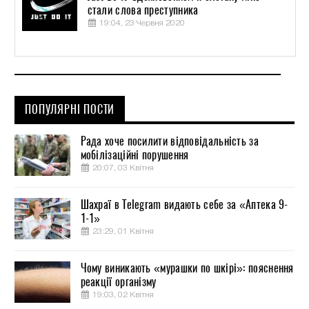
стали слова преступника
19:04, 23 Червня 2020
ПОПУЛЯРНІ ПОСТИ
Рада хоче посилити відповідальність за
мобілізаційні порушення
20:07, 03 Квітня
Шахраї в Telegram видають себе за «Аптека 9-
1-1»
23:29, 01 Квітня
Чому виникають «мурашки по шкірі»: пояснення
реакції організму
19:03, 02 Квітня