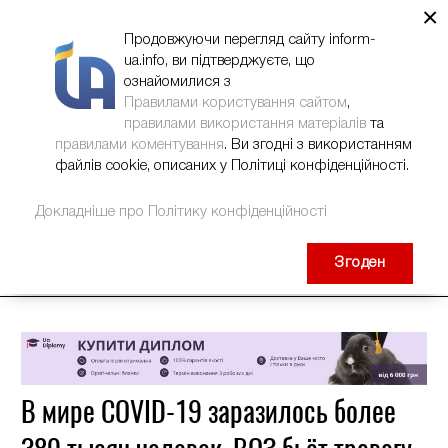
×
НОВИНИ
РЕКЛАМА
INFORM-UA
КОНТАКТИ
Продовжуючи перегляд сайту inform-
ua.info, ви підтверджуєте, що
ознайомилися з
Правилами користування сайтом
,
правилами використання матеріалів
та
правилами коментування
. Ви згодні з використанням
файлів cookie, описаних у Політиці конфіденційності.
Докладніше про Політику конфіденційності
Згоден
В мире COVID-19 заразилось более