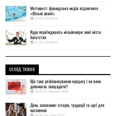
Метінвест: французьке медіа відзначило
«Вільні хвилі»
13:24, 03 Квітня
Куди переїжджають мільйонери: нові міста
багатства
21:23, 03 Квітня
ОГЛЯД ТИЖНЯ
Що таке рефінансування кредиту і як воно
допомагає заощадити?
20:33, 31 Березня 2025
День закоханих: історія, традиції та ідеї для
натхнення
23:30, 04 Січня 2025