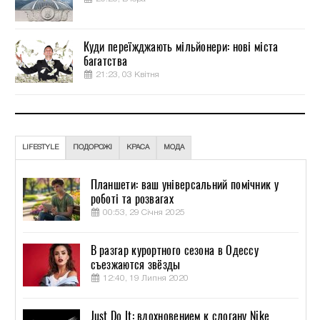
Куди переїжджають мільйонери: нові міста
багатства
21:23, 03 Квітня
LIFESTYLE
ПОДОРОЖІ
КРАСА
МОДА
Планшети: ваш універсальний помічник у
роботі та розвагах
00:53, 29 Січня 2025
В разгар курортного сезона в Одессу
съезжаются звёзды
12:40, 19 Липня 2020
Just Do It: вдохновением к слогану Nike