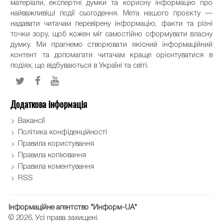
матеріали, експертні думки та корисну інформацію про
найважливіші події сьогодення. Мета нашого проєкту —
надавати читачам перевірену інформацію, факти та різні
точки зору, щоб кожен міг самостійно сформувати власну
думку. Ми прагнемо створювати якісний інформаційний
контент та допомагати читачам краще орієнтуватися в
подіях, що відбуваються в Україні та світі.
Додаткова інформація
Вакансії
Політика конфіденційності
Правила користування
Правила копіювання
Правила коментування
RSS
Інформаційне агентство "Информ-UA"
© 2026. Усі права захищені.