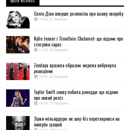
ШОУ-БІЗНЕС
Селін Діон вперше розповіла про важку хворобу
15:46, 31 Березня
Kylie Jenner і Timothée Chalamet: що відомо про
стосунки зараз
17:50, 30 Березня
Zendaya вразила образом: мережа вибухнула
реакціями
16:55, 30 Березня
Taylor Swift знову побила рекорди: що відомо
про новий реліз
16:55, 27 Березня
Зірки-мільярдери: як шоу-біз перетворився на
імперію грошей