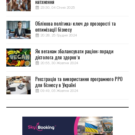
натхнення
23:30, 04 Січня 2025
Облікова політика: ключ до прозорості та
оптимізації бізнесу
20:28, 25 Грудня 2024
Як веганам збалансувати раціон: поради
дієтолога для здоров’я
20:55, 30 Жовтня 2024
Реєстрація та використання програмного РРО
для бізнесу в Україні
09:49, 05 Жовтня 2024