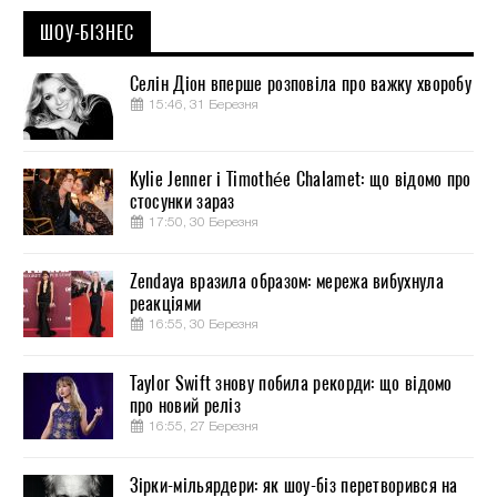
ШОУ-БІЗНЕС
Селін Діон вперше розповіла про важку хворобу
15:46, 31 Березня
Kylie Jenner і Timothée Chalamet: що відомо про
стосунки зараз
17:50, 30 Березня
Zendaya вразила образом: мережа вибухнула
реакціями
16:55, 30 Березня
Taylor Swift знову побила рекорди: що відомо
про новий реліз
16:55, 27 Березня
Зірки-мільярдери: як шоу-біз перетворився на