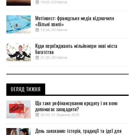
19:03, 02 Квітня
Метінвест: французьке медіа відзначило
«Вільні хвилі»
13:24, 03 Квітня
Куди переїжджають мільйонери: нові міста
багатства
21:23, 03 Квітня
ОГЛЯД ТИЖНЯ
Що таке рефінансування кредиту і як воно
допомагає заощадити?
20:33, 31 Березня 2025
День закоханих: історія, традиції та ідеї для