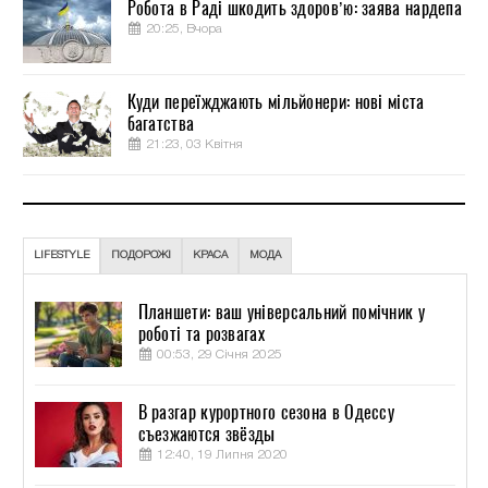
Робота в Раді шкодить здоров’ю: заява нардепа
20:25, Вчора
Куди переїжджають мільйонери: нові міста
багатства
21:23, 03 Квітня
LIFESTYLE
ПОДОРОЖІ
КРАСА
МОДА
Планшети: ваш універсальний помічник у
роботі та розвагах
00:53, 29 Січня 2025
В разгар курортного сезона в Одессу
съезжаются звёзды
12:40, 19 Липня 2020