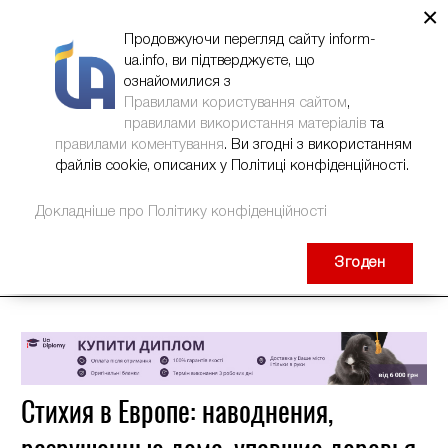
×
НОВИНИ
РЕКЛАМА
INFORM-UA
КОНТАКТИ
Продовжуючи перегляд сайту inform-
ua.info, ви підтверджуєте, що
ознайомилися з
Правилами користування сайтом
,
правилами використання матеріалів
та
правилами коментування
. Ви згодні з використанням
файлів cookie, описаних у Політиці конфіденційності.
Докладніше про Політику конфіденційності
Згоден
Стихия в Европе: наводнения,