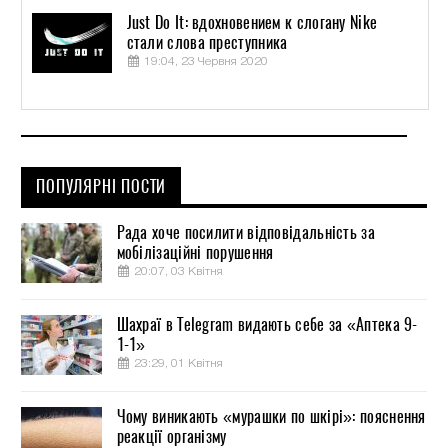
Just Do It: вдохновением к слогану Nike
стали слова преступника
19:04, 23 Червня 2020
ПОПУЛЯРНІ ПОСТИ
Рада хоче посилити відповідальність за
мобілізаційні порушення
20:07, 03 Квітня
Шахраї в Telegram видають себе за «Аптека 9-
1-1»
23:29, 01 Квітня
Чому виникають «мурашки по шкірі»: пояснення
реакції організму