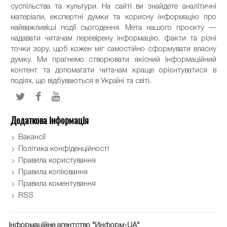
суспільства та культури. На сайті ви знайдете аналітичні
матеріали, експертні думки та корисну інформацію про
найважливіші події сьогодення. Мета нашого проєкту —
надавати читачам перевірену інформацію, факти та різні
точки зору, щоб кожен міг самостійно сформувати власну
думку. Ми прагнемо створювати якісний інформаційний
контент та допомагати читачам краще орієнтуватися в
подіях, що відбуваються в Україні та світі.
Додаткова інформація
Вакансії
Політика конфіденційності
Правила користування
Правила копіювання
Правила коментування
RSS
Інформаційне агентство "Информ-UA"