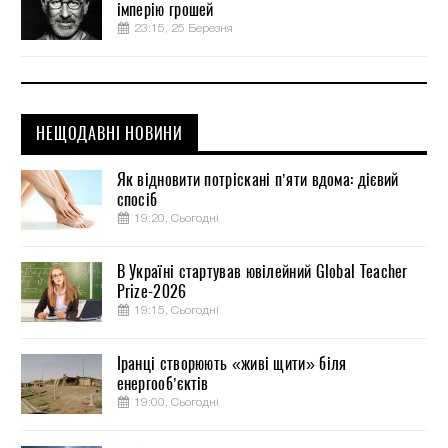
імперію грошей
23:15, 25 Березня
НЕЩОДАВНІ НОВИНИ
Як відновити потріскані п’яти вдома: дієвий
спосіб
19:20, Сьогодні
В Україні стартував ювілейний Global Teacher
Prize-2026
19:15, Сьогодні
Іранці створюють «живі щити» біля
енергооб’єктів
19:00, Сьогодні