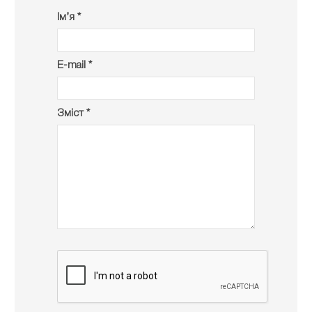
Ім’я *
E-mail *
Зміст *