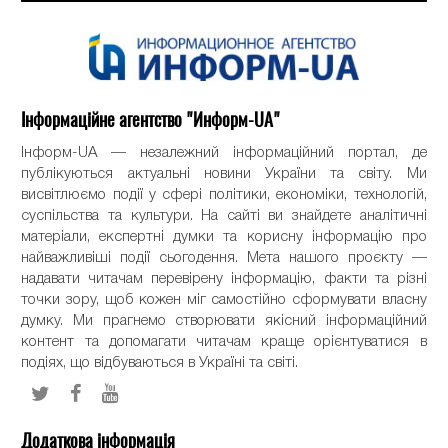
Інформаційне агентство "Информ-UA"
Інформ-UA — незалежний інформаційний портал, де
публікуються актуальні новини України та світу. Ми
висвітлюємо події у сфері політики, економіки, технологій,
суспільства та культури. На сайті ви знайдете аналітичні
матеріали, експертні думки та корисну інформацію про
найважливіші події сьогодення. Мета нашого проєкту —
надавати читачам перевірену інформацію, факти та різні
точки зору, щоб кожен міг самостійно сформувати власну
думку. Ми прагнемо створювати якісний інформаційний
контент та допомагати читачам краще орієнтуватися в
подіях, що відбуваються в Україні та світі.
Додаткова інформація