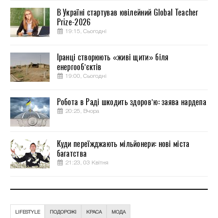
В Україні стартував ювілейний Global Teacher
Prize-2026
19:15, Сьогодні
Іранці створюють «живі щити» біля
енергооб’єктів
19:00, Сьогодні
Робота в Раді шкодить здоров’ю: заява нардепа
20:25, Вчора
Куди переїжджають мільйонери: нові міста
багатства
21:23, 03 Квітня
LIFESTYLE
ПОДОРОЖІ
КРАСА
МОДА