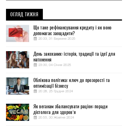
ОГЛЯД ТИЖНЯ
Що таке рефінансування кредиту і як воно
допомагає заощадити?
20:33, 31 Березня 2025
День закоханих: історія, традиції та ідеї для
натхнення
23:30, 04 Січня 2025
Облікова політика: ключ до прозорості та
оптимізації бізнесу
20:28, 25 Грудня 2024
Як веганам збалансувати раціон: поради
дієтолога для здоров’я
20:55, 30 Жовтня 2024