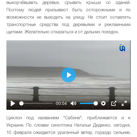
выкорчёвывать деревья, срывать крыши со зданий.
Поэтому людей призывают быть осторожными и по
возможности не выходить на улицу. Не стоит оставлять
транспортные средства под деревьями и рекламными
щитами. Желательно отказаться и от дальних поездок.
Play
-00:04
Play
Mute
Settings
PIP
Enter
fullsc
Циклон под названием "Сабине", приближается и к
Украине. По словам синоптика Натальи Диденко, сегодня,
10 февраля ожидается ураганный ветер, гораздо сильнее,