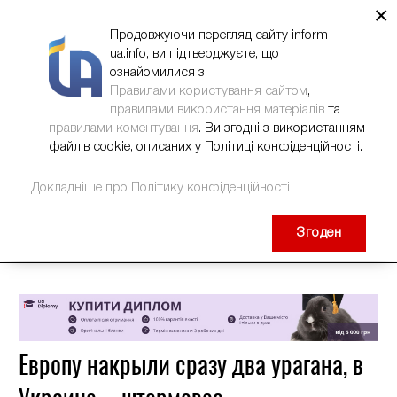
×
НОВИНИ
РЕКЛАМА
INFORM-UA
КОНТАКТИ
Продовжуючи перегляд сайту inform-
ua.info, ви підтверджуєте, що
ознайомилися з
Правилами користування сайтом
,
правилами використання матеріалів
та
правилами коментування
. Ви згодні з використанням
файлів cookie, описаних у Політиці конфіденційності.
Докладніше про Політику конфіденційності
Згоден
Европу накрыли сразу два урагана, в