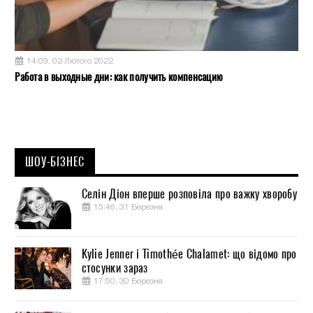
14:09, 02 Лютого 2022
Работа в выходные дни: как получить компенсацию
ШОУ-БІЗНЕС
Селін Діон вперше розповіла про важку хворобу
15:46, 31 Березня
Kylie Jenner і Timothée Chalamet: що відомо про
стосунки зараз
17:50, 30 Березня