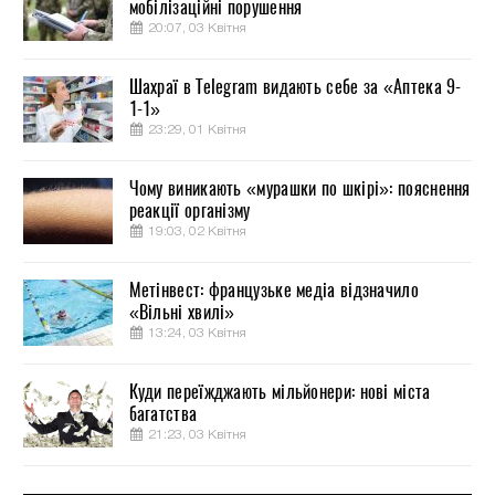
мобілізаційні порушення
20:07, 03 Квітня
Шахраї в Telegram видають себе за «Аптека 9-
1-1»
23:29, 01 Квітня
Чому виникають «мурашки по шкірі»: пояснення
реакції організму
19:03, 02 Квітня
Метінвест: французьке медіа відзначило
«Вільні хвилі»
13:24, 03 Квітня
Куди переїжджають мільйонери: нові міста
багатства
21:23, 03 Квітня