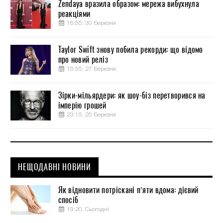
Zendaya вразила образом: мережа вибухнула
реакціями
16:55, 30 Березня
Taylor Swift знову побила рекорди: що відомо
про новий реліз
16:55, 27 Березня
Зірки-мільярдери: як шоу-біз перетворився на
імперію грошей
23:15, 25 Березня
НЕЩОДАВНІ НОВИНИ
Як відновити потріскані п’яти вдома: дієвий
спосіб
19:20, Сьогодні