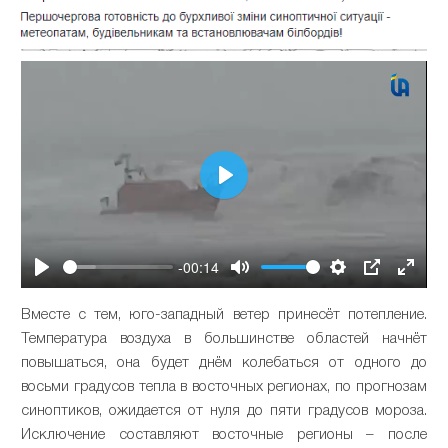
Play
-00:14
Play
Mute
Settings
PIP
Enter
fullsc
Вместе с тем, юго-западный ветер принесёт потепление.
Температура воздуха в большинстве областей начнёт
повышаться, она будет днём колебаться от одного до
восьми градусов тепла в восточных регионах, по прогнозам
синоптиков, ожидается от нуля до пяти градусов мороза.
Исключение составляют восточные регионы – после