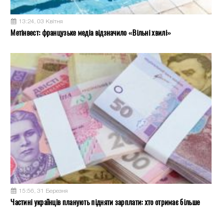
13:24, 03 Квітня
Метінвест: французьке медіа відзначило «Вільні хвилі»
15:56, 31 Березня
Частині українців планують підняти зарплати: хто отримає більше