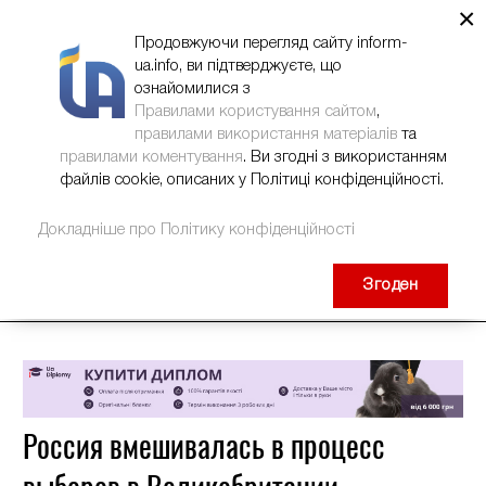
×
НОВИНИ
РЕКЛАМА
INFORM-UA
КОНТАКТИ
Продовжуючи перегляд сайту inform-
ua.info, ви підтверджуєте, що
ознайомилися з
Правилами користування сайтом
,
правилами використання матеріалів
та
правилами коментування
. Ви згодні з використанням
файлів cookie, описаних у Політиці конфіденційності.
Докладніше про Політику конфіденційності
Згоден
Россия вмешивалась в процесс