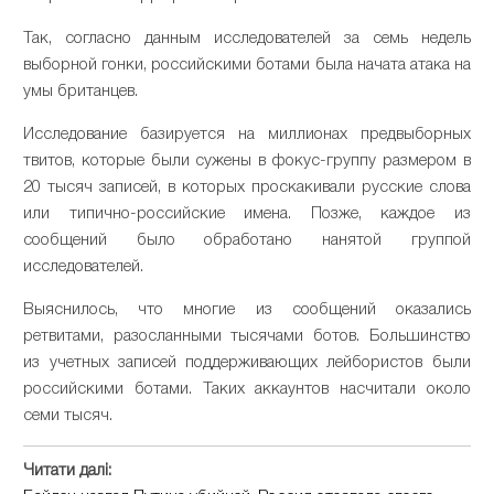
Так, согласно данным исследователей за семь недель
выборной гонки, российскими ботами была начата атака на
умы британцев.
Исследование базируется на миллионах предвыборных
твитов, которые были сужены в фокус-группу размером в
20 тысяч записей, в которых проскакивали русские слова
или типично-российские имена. Позже, каждое из
сообщений было обработано нанятой группой
исследователей.
Выяснилось, что многие из сообщений оказались
ретвитами, разосланными тысячами ботов. Большинство
из учетных записей поддерживающих лейбористов были
российскими ботами. Таких аккаунтов насчитали около
семи тысяч.
Читати далі: