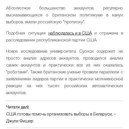
Абсолютное большинство аккаунтов, регулярно
высказывающихся о британском политикуме в канун
выборов, имели российскую "прописку".
Подобная ситуация
наблюдалась и в США
и отражена в
расследовании республиканской партии США.
Новое исследование университета Суонси содержит не
просто анализ адресов аккаунтов, проводился анализ
самих аккаунтов и практически все из них оказались
"роботами". Также британские ученые провели параллели с
заявлениями лидеров партии и практически молниеносной
реакции на них тысяч российских автоматических
аккаунтов.
Читати далі:
США готовы помочь организовать выборы в Беларуси, –
Джули Фишер