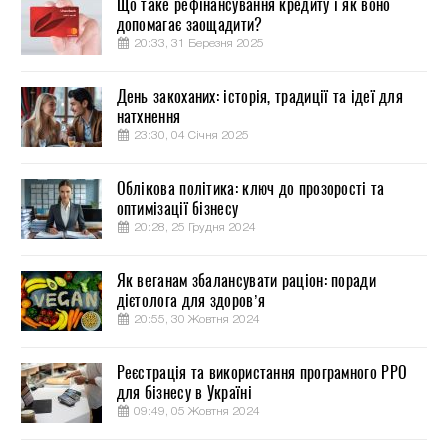
Що таке рефінансування кредиту і як воно
допомагає заощадити?
20:33, 31 Березня 2025
День закоханих: історія, традиції та ідеї для
натхнення
23:30, 04 Січня 2025
Облікова політика: ключ до прозорості та
оптимізації бізнесу
20:28, 25 Грудня 2024
Як веганам збалансувати раціон: поради
дієтолога для здоров’я
20:55, 30 Жовтня 2024
Реєстрація та використання програмного РРО
для бізнесу в Україні
09:49, 05 Жовтня 2024