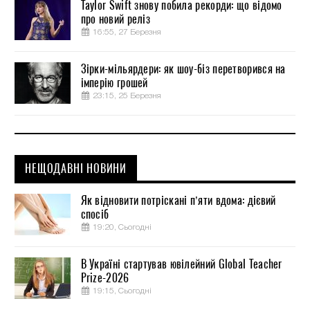
Taylor Swift знову побила рекорди: що відомо
про новий реліз
16:55, 27 Березня
Зірки-мільярдери: як шоу-біз перетворився на
імперію грошей
23:15, 25 Березня
НЕЩОДАВНІ НОВИНИ
Як відновити потріскані п’яти вдома: дієвий
спосіб
19:20, Сьогодні
В Україні стартував ювілейний Global Teacher
Prize-2026
19:15, Сьогодні