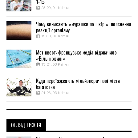
1-1»
23:29, 01 Квітня
Чому виникають «мурашки по шкірі»: пояснення
реакції організму
19:03, 02 Квітня
Метінвест: французьке медіа відзначило
«Вільні хвилі»
13:24, 03 Квітня
Куди переїжджають мільйонери: нові міста
багатства
21:23, 03 Квітня
ОГЛЯД ТИЖНЯ