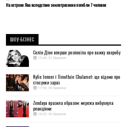
На острове Ява вследствие землетрясения погибли 7 человек
ШОУ-БІЗНЕС
Селін Діон вперше розповіла про важку хворобу
15:46, 31 Березня
Kylie Jenner і Timothée Chalamet: що відомо про
стосунки зараз
17:50, 30 Березня
Zendaya вразила образом: мережа вибухнула
реакціями
16:55, 30 Березня