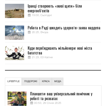
Іранці створюють «живі щити» біля
енергооб’єктів
19:00, Сьогодні
Робота в Раді шкодить здоров’ю: заява нардепа
20:25, Вчора
Куди переїжджають мільйонери: нові міста
багатства
21:23, 03 Квітня
LIFESTYLE
ПОДОРОЖІ
КРАСА
МОДА
Планшети: ваш універсальний помічник у
роботі та розвагах
00:53, 29 Січня 2025