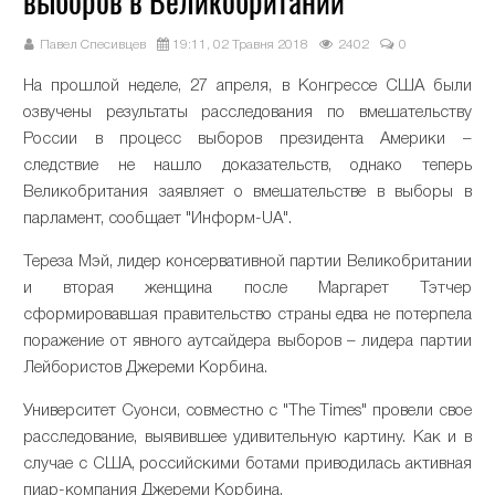
выборов в Великобритании
Павел Спесивцев
19:11, 02 Травня 2018
2402
0
На прошлой неделе, 27 апреля, в Конгрессе США были
озвучены результаты расследования по вмешательству
России в процесс выборов президента Америки –
следствие не нашло доказательств, однако теперь
Великобритания заявляет о вмешательстве в выборы в
парламент, сообщает "Информ-UA".
Тереза Мэй, лидер консервативной партии Великобритании
и вторая женщина после Маргарет Тэтчер
сформировавшая правительство страны едва не потерпела
поражение от явного аутсайдера выборов – лидера партии
Лейбористов Джереми Корбина.
Университет Суонси, совместно с "The Times" провели свое
расследование, выявившее удивительную картину. Как и в
случае с США, российскими ботами приводилась активная
пиар-компания Джереми Корбина.