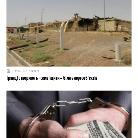
19:00, 07 Квітня
Іранці створюють «живі щити» біля енергооб’єктів