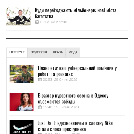
Куди переїжджають мільйонери: нові міста
багатства
21:23, 03 Квітня
LIFESTYLE
ПОДОРОЖІ
КРАСА
МОДА
Планшети: ваш універсальний помічник у
роботі та розвагах
00:53, 29 Січня 2025
В разгар курортного сезона в Одессу
съезжаются звёзды
12:40, 19 Липня 2020
Just Do It: вдохновением к слогану Nike
стали слова преступника