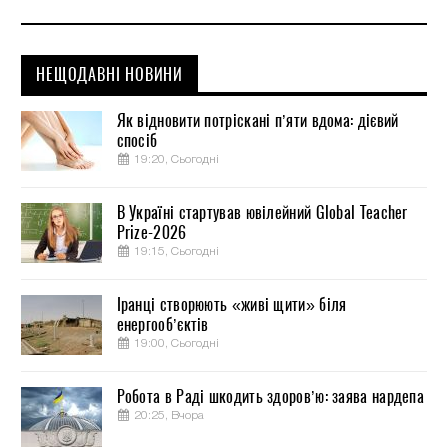
НЕЩОДАВНІ НОВИНИ
Як відновити потріскані п’яти вдома: дієвий
спосіб
19:20, Сьогодні
В Україні стартував ювілейний Global Teacher
Prize-2026
19:15, Сьогодні
Іранці створюють «живі щити» біля
енергооб’єктів
19:00, Сьогодні
Робота в Раді шкодить здоров’ю: заява нардепа
20:25, Вчора