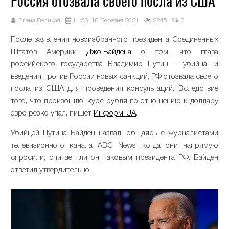
Россия отозвала своего посла из США
Елена Великая
11:56, 18 Березня 2021
2245
0
После заявления новоизбранного президента Соединённых
Штатов Америки
Джо Байдена
о том, что глава
российского государства Владимир Путин – убийца, и
введения против России новых санкций, РФ отозвала своего
посла из США для проведения консультаций. Вследствие
того, что произошло, курс рубля по отношению к доллару
евро резко упал, пишет
Информ-UA
.
Убийцей Путина Байден назвал, общаясь с журналистами
телевизионного канала ABC News, когда они напрямую
спросили, считает ли он таковым президента РФ. Байден
ответил утвердительно.