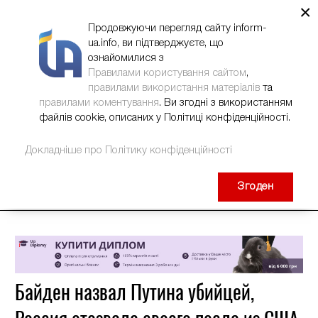
×
НОВИНИ
РЕКЛАМА
INFORM-UA
КОНТАКТИ
Продовжуючи перегляд сайту inform-
ua.info, ви підтверджуєте, що
ознайомилися з
Правилами користування сайтом
,
правилами використання матеріалів
та
правилами коментування
. Ви згодні з використанням
файлів cookie, описаних у Політиці конфіденційності.
Докладніше про Політику конфіденційності
Згоден
Байден назвал Путина убийцей,