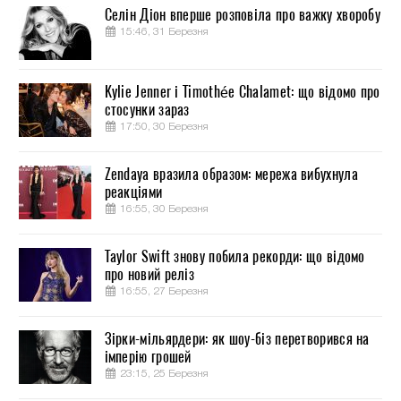
Селін Діон вперше розповіла про важку хворобу
15:46, 31 Березня
Kylie Jenner і Timothée Chalamet: що відомо про
стосунки зараз
17:50, 30 Березня
Zendaya вразила образом: мережа вибухнула
реакціями
16:55, 30 Березня
Taylor Swift знову побила рекорди: що відомо
про новий реліз
16:55, 27 Березня
Зірки-мільярдери: як шоу-біз перетворився на
імперію грошей
23:15, 25 Березня