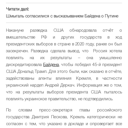
Читати далі:
Шмыгаль согласилися с высказыванием Байдена о Путине
Накануне разведка США обнародовала отчёт о
вмешательстве РФ и других государств в ход
президентских выборов в стране в 2020 году, ранее он был
засекречен. Разведка сделала вывод, что Россия хотела
повлиять на их результаты – она умышленно
дискредитировала
Байдена
, чтобы победил 45-й президент
США Дональд Трамп. Для этого были, как сказано в отчёте,
задействованы агенты влияния Кремля, в частности
украинский нардеп Андрей Деркач. Информация же о том,
что на результаты выборов президента США пыталось
повлиять украинское правительство, не подтвердились.
По словам пресс-секретаря главы российского
государства Дмитрия Пескова, Кремль категорически не
согласен с тем, что указано в докладе и опровергает все