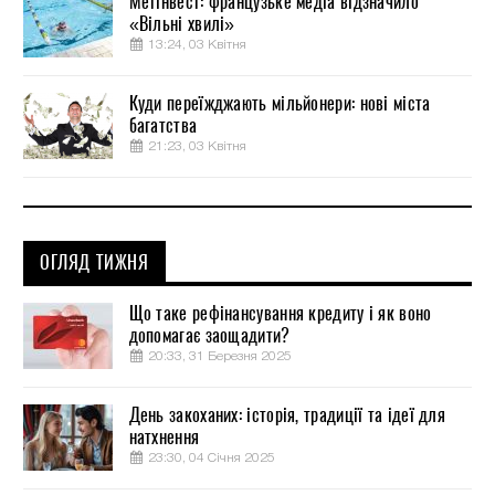
Метінвест: французьке медіа відзначило
«Вільні хвилі»
13:24, 03 Квітня
Куди переїжджають мільйонери: нові міста
багатства
21:23, 03 Квітня
ОГЛЯД ТИЖНЯ
Що таке рефінансування кредиту і як воно
допомагає заощадити?
20:33, 31 Березня 2025
День закоханих: історія, традиції та ідеї для
натхнення
23:30, 04 Січня 2025