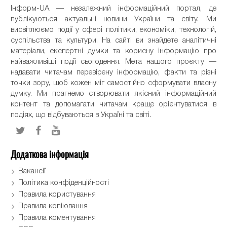
Інформ-UA — незалежний інформаційний портал, де
публікуються актуальні новини України та світу. Ми
висвітлюємо події у сфері політики, економіки, технологій,
суспільства та культури. На сайті ви знайдете аналітичні
матеріали, експертні думки та корисну інформацію про
найважливіші події сьогодення. Мета нашого проєкту —
надавати читачам перевірену інформацію, факти та різні
точки зору, щоб кожен міг самостійно сформувати власну
думку. Ми прагнемо створювати якісний інформаційний
контент та допомагати читачам краще орієнтуватися в
подіях, що відбуваються в Україні та світі.
Додаткова інформація
Вакансії
Політика конфіденційності
Правила користування
Правила копіювання
Правила коментування