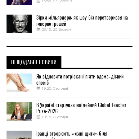
16:55, 27 Березня
Зірки-мільярдери: як шоу-біз перетворився на
імперію грошей
23:15, 25 Березня
НЕЩОДАВНІ НОВИНИ
Як відновити потріскані п’яти вдома: дієвий
спосіб
19:20, Сьогодні
В Україні стартував ювілейний Global Teacher
Prize-2026
19:15, Сьогодні
Іранці створюють «живі щити» біля