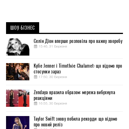
ШОУ-БІЗНЕС
Селін Діон вперше розповіла про важку хворобу
15:46, 31 Березня
Kylie Jenner і Timothée Chalamet: що відомо про
стосунки зараз
17:50, 30 Березня
Zendaya вразила образом: мережа вибухнула
реакціями
16:55, 30 Березня
Taylor Swift знову побила рекорди: що відомо
про новий реліз