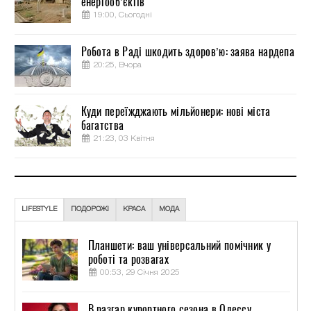
енергооб’єктів
19:00, Сьогодні
Робота в Раді шкодить здоров’ю: заява нардепа
20:25, Вчора
Куди переїжджають мільйонери: нові міста
багатства
21:23, 03 Квітня
LIFESTYLE
ПОДОРОЖІ
КРАСА
МОДА
Планшети: ваш універсальний помічник у
роботі та розвагах
00:53, 29 Січня 2025
В разгар курортного сезона в Одессу