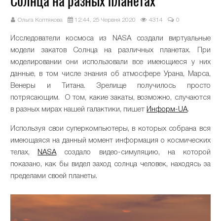
Солнца на разных планетах
Ольга Коптякова
12:44, 25 Червня 2020
4314
0
Исследователи космоса из NASA создали виртуальные
модели закатов Солнца на различных планетах. При
моделировании они использовали все имеющиеся у них
данные, в том числе знания об атмосфере Урана, Марса,
Венеры и Титана. Зрелище получилось просто
потрясающим. О том, какие закаты, возможно, случаются
в разных мирах нашей галактики, пишет
Информ-UA
.
Используя свои суперкомпьютеры, в которых собрана вся
имеющаяся на данный момент информация о космических
телах,
NASA
создало видео-симуляцию, на которой
показано, как бы видел заход солнца человек, находясь за
пределами своей планеты.