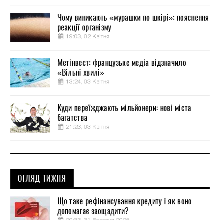
Чому виникають «мурашки по шкірі»: пояснення
реакції організму
19:03, 02 Квітня
Метінвест: французьке медіа відзначило
«Вільні хвилі»
13:24, 03 Квітня
Куди переїжджають мільйонери: нові міста
багатства
21:23, 03 Квітня
ОГЛЯД ТИЖНЯ
Що таке рефінансування кредиту і як воно
допомагає заощадити?