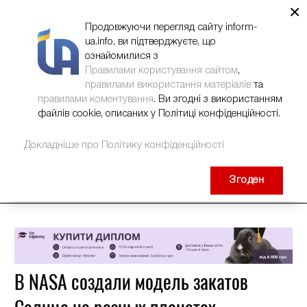
×
НОВИНИ
РЕКЛАМА
INFORM-UA
КОНТАКТИ
Продовжуючи перегляд сайту inform-
ua.info, ви підтверджуєте, що
ознайомилися з
Правилами користування сайтом
,
правилами використання матеріалів
та
правилами коментування
. Ви згодні з використанням
файлів cookie, описаних у Політиці конфіденційності.
Докладніше про Політику конфіденційності
Згоден
В NASA создали модель закатов