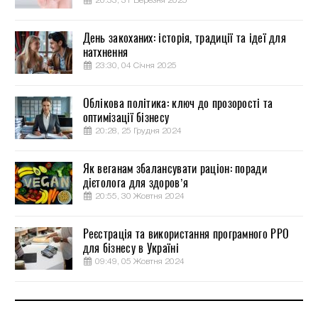
20:33, 31 Березня 2025
День закоханих: історія, традиції та ідеї для
натхнення
23:30, 04 Січня 2025
Облікова політика: ключ до прозорості та
оптимізації бізнесу
20:28, 25 Грудня 2024
Як веганам збалансувати раціон: поради
дієтолога для здоров’я
20:55, 30 Жовтня 2024
Реєстрація та використання програмного РРО
для бізнесу в Україні
09:49, 05 Жовтня 2024