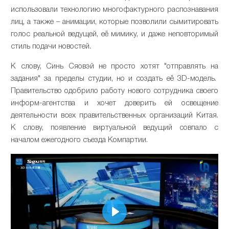
использовали технологию многофактурного распознавания
лиц, а также – анимации, которые позволили сымитировать
голос реальной ведущей, её мимику, и даже неповторимый
стиль подачи новостей.
К слову, Синь Сяовэй не просто хотят "отправлять на
задания" за пределы студии, но и создать её 3D-модель.
Правительство одобрило работу нового сотрудника своего
информ-агентства и хочет доверить ей освещение
деятельности всех правительственных организаций Китая.
К слову, появление виртуальной ведущий совпало с
началом ежегодного съезда Компартии.
Play