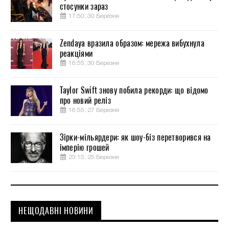
стосунки зараз
17:50, 30 Березня
Zendaya вразила образом: мережа вибухнула
реакціями
16:55, 30 Березня
Taylor Swift знову побила рекорди: що відомо
про новий реліз
16:55, 27 Березня
Зірки-мільярдери: як шоу-біз перетворився на
імперію грошей
23:15, 25 Березня
НЕЩОДАВНІ НОВИНИ