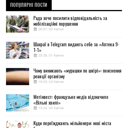
ПОПУЛЯРНІ ПОСТИ
Рада хоче посилити відповідальність за
мобілізаційні порушення
20:07, 03 Квітня
Шахраї в Telegram видають себе за «Аптека 9-
1-1»
23:29, 01 Квітня
Чому виникають «мурашки по шкірі»: пояснення
реакції організму
19:03, 02 Квітня
Метінвест: французьке медіа відзначило
«Вільні хвилі»
13:24, 03 Квітня
Куди переїжджають мільйонери: нові міста