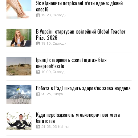
Як відновити потріскані п’яти вдома: дієвий
спосіб
19:20, Сьогодні
В Україні стартував ювілейний Global Teacher
Prize-2026
19:15, Сьогодні
Іранці створюють «живі щити» біля
енергооб’єктів
19:00, Сьогодні
Робота в Раді шкодить здоров’ю: заява нардепа
20:25, Вчора
Куди переїжджають мільйонери: нові міста
багатства
21:23, 03 Квітня