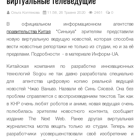
виртуальные телеведущие
Ольга Коптякова
11:58, 26 Травня 2020
2461
0
В официальном информационном агентстве
правительства Китая
"Синьхуа" зрителям представили
новую виртуальную ведущую новостей, которая способна
вести новостные репортажи не только из студии, но и за её
пределами. Подробности - в материале Информ-UA.
Китайская компания по разработке инновационных
технологий Sogou не так давно разработала специально
для агентства цифровую копию реальной ведущей
новостей Чжао Ваньвэ. Назвали её Синь Сяовэй. Она без
проблем справляется с воспроизведением текстов. Так как
в КНР очень любят роботов и аниме, новая ведущая очень
полюбилась зрителям новостного контента, сообщает
издание The Next Web. Ранее другая виртуальная
журналистка могла вещать только из студии. Теперь же
разработчики усовершенствовали своё изобретение и