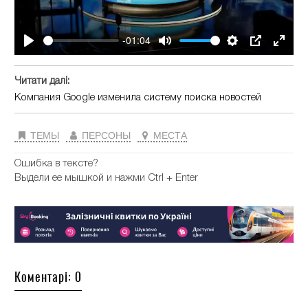
-01:04
Play
Mute
Settings
PIP
Enter
fullsc
Читати далі:
Компания Google изменила систему поиска новостей
ТЕМЫ
ПЕРСОНЫ
МЕСТА
Ошибка в тексте?
Выдели ее мышкой и нажми Ctrl + Enter
Коментарі: 0