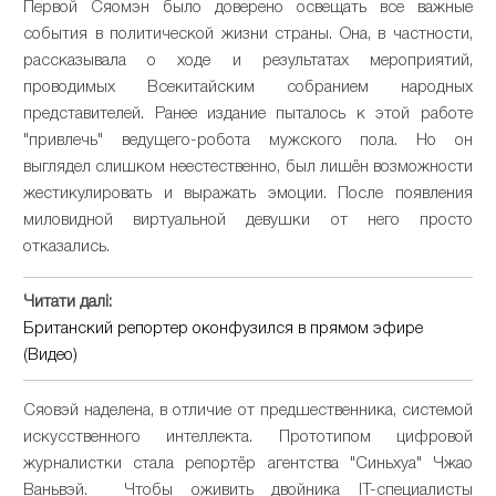
Первой Сяомэн было доверено освещать все важные
события в политической жизни страны. Она, в частности,
рассказывала о ходе и результатах мероприятий,
проводимых Всекитайским собранием народных
представителей. Ранее издание пыталось к этой работе
"привлечь" ведущего-робота мужского пола. Но он
выглядел слишком неестественно, был лишён возможности
жестикулировать и выражать эмоции. После появления
миловидной виртуальной девушки от него просто
отказались.
Читати далі:
Британский репортер оконфузился в прямом эфире
(Видео)
Сяовэй наделена, в отличие от предшественника, системой
искусственного интеллекта. Прототипом цифровой
журналистки стала репортёр агентства "Синьхуа" Чжао
Ваньвэй. Чтобы оживить двойника IT-специалисты