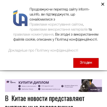
×
НОВИНИ
РЕКЛАМА
INFORM-UA
КОНТАКТИ
Продовжуючи перегляд сайту inform-
ua.info, ви підтверджуєте, що
ознайомилися з
Правилами користування сайтом
,
правилами використання матеріалів
та
правилами коментування
. Ви згодні з використанням
файлів cookie, описаних у Політиці конфіденційності.
Докладніше про Політику конфіденційності
Згоден
В Китае новости представляют