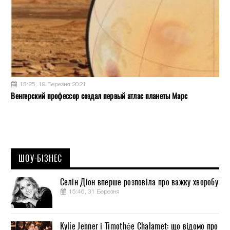
13:25, 19 Березня 2021
Венгерский профессор создал первый атлас планеты Марс
ШОУ-БІЗНЕС
Селін Діон вперше розповіла про важку хворобу
15:46, 31 Березня
Kylie Jenner і Timothée Chalamet: що відомо про