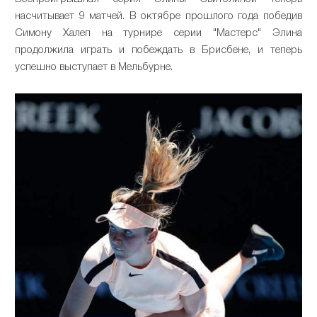
насчитывает 9 матчей. В октябре прошлого года победив
Симону Халеп на турнире серии "Мастерс" Элина
продолжила играть и побеждать в Брисбене, и теперь
успешно выступает в Мельбурне.