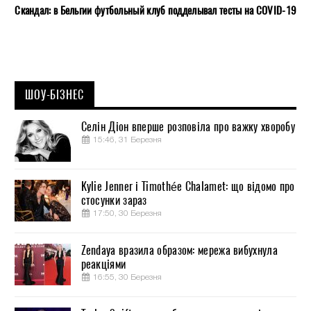
Скандал: в Бельгии футбольный клуб подделывал тесты на COVID-19
ШОУ-БІЗНЕС
Селін Діон вперше розповіла про важку хворобу
15:46, 31 Березня
Kylie Jenner і Timothée Chalamet: що відомо про
стосунки зараз
17:50, 30 Березня
Zendaya вразила образом: мережа вибухнула
реакціями
16:55, 30 Березня