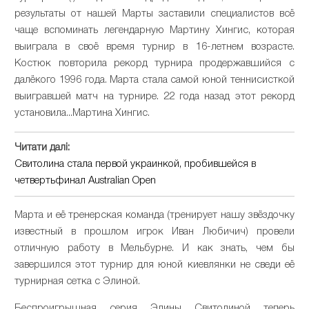
результаты от нашей Марты заставили специалистов всё
чаще вспоминать легендарную Мартину Хингис, которая
выиграла в своё время турнир в 16-летнем возрасте.
Костюк повторила рекорд турнира продержавшийся с
далёкого 1996 года. Марта стала самой юной теннисисткой
выигравшей матч на турнире. 22 года назад этот рекорд
установила...Мартина Хингис.
Читати далі:
Свитолина стала первой украинкой, пробившейся в
четвертьфинал Australian Open
Марта и её тренерская команда (тренирует нашу звёздочку
известный в прошлом игрок Иван Любичич) провели
отличную работу в Мельбурне. И как знать, чем бы
завершился этот турнир для юной киевлянки не сведи её
турнирная сетка с Элиной.
Беспроигрышная серия Элины Свитолиной теперь