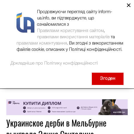
×
НОВИНИ
РЕКЛАМА
INFORM-UA
КОНТАКТИ
Продовжуючи перегляд сайту inform-
ua.info, ви підтверджуєте, що
ознайомилися з
Правилами користування сайтом
,
правилами використання матеріалів
та
правилами коментування
. Ви згодні з використанням
файлів cookie, описаних у Політиці конфіденційності.
Докладніше про Політику конфіденційності
Згоден
Украинское дерби в Мельбурне