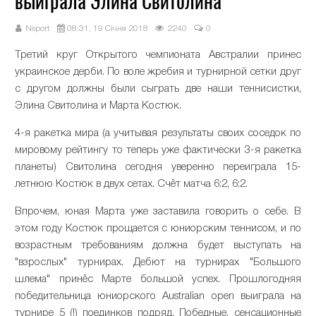
выиграла Элина Свитолина
Nsport
08:31, 19 Січня 2018
2240
0
Третий круг Открытого чемпионата Австралии принес
украинское дерби. По воле жребия и турнирной сетки друг
с другом должны были сыграть две наши теннисистки,
Элина Свитолина и Марта Костюк.
4-я ракетка мира (а учитывая результаты своих соседок по
мировому рейтингу то теперь уже фактически 3-я ракетка
планеты) Свитолина сегодня уверенно переиграла 15-
летнюю Костюк в двух сетах. Счёт матча 6:2, 6:2.
Впрочем, юная Марта уже заставила говорить о себе. В
этом году Костюк прощается с юниорским теннисом, и по
возрастным требованиям должна будет выступать на
"взрослых" турнирах. Дебют на турнирах "Большого
шлема" принёс Марте большой успех. Прошлогодняя
победительница юниорского Australian open выиграла на
турнире 5 (!) поединков подряд. Победные, сенсационные