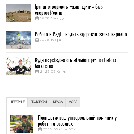
Іранці створюють «живі щити» біля
енергооб’єктів
19:00, Сьогодні
Робота в Раді шкодить здоров’ю: заява нардепа
20:25, Вчора
Куди переїжджають мільйонери: нові міста
багатства
21:23, 03 Квітня
LIFESTYLE
ПОДОРОЖІ
КРАСА
МОДА
Планшети: ваш універсальний помічник у
роботі та розвагах
00:53, 29 Січня 2025