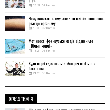
1-1»
23:29, 01 Квітня
Чому виникають «мурашки по шкірі»: пояснення
реакції організму
19:03, 02 Квітня
Метінвест: французьке медіа відзначило
«Вільні хвилі»
13:24, 03 Квітня
Куди переїжджають мільйонери: нові міста
багатства
21:23, 03 Квітня
ОГЛЯД ТИЖНЯ