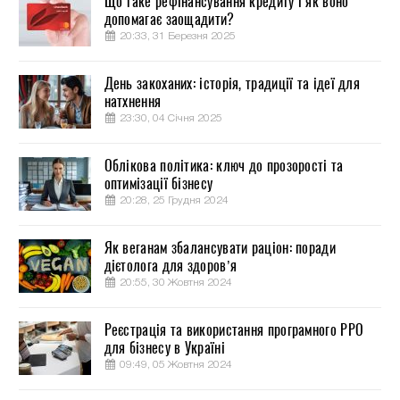
Що таке рефінансування кредиту і як воно
допомагає заощадити?
20:33, 31 Березня 2025
День закоханих: історія, традиції та ідеї для
натхнення
23:30, 04 Січня 2025
Облікова політика: ключ до прозорості та
оптимізації бізнесу
20:28, 25 Грудня 2024
Як веганам збалансувати раціон: поради
дієтолога для здоров’я
20:55, 30 Жовтня 2024
Реєстрація та використання програмного РРО
для бізнесу в Україні
09:49, 05 Жовтня 2024