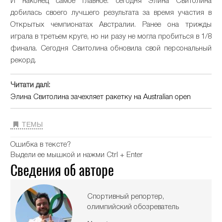
И наконец самое главное: сегодня Элина Свитолина
добилась своего лучшего результата за время участия в
Открытых чемпионатах Австралии. Ранее она трижды
играла в третьем круге, но ни разу не могла пробиться в 1/8
финала. Сегодня Свитолина обновила свой персональный
рекорд.
Читати далі:
Элина Свитолина зачехляет ракетку на Australian open
ТЕМЫ
Ошибка в тексте?
Выдели ее мышкой и нажми Ctrl + Enter
Сведения об авторе
Спортивный репортер,
олимпийский обозреватель