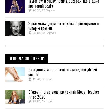
Taylor Swift знову побила рекорди: що відомо
про новий реліз
16:55, 27 Березня
Зірки-мільярдери: як шоу-біз перетворився на
імперію грошей
23:15, 25 Березня
НЕЩОДАВНІ НОВИНИ
Як відновити потріскані п’яти вдома: дієвий
спосіб
19:20, Сьогодні
В Україні стартував ювілейний Global Teacher
Prize-2026
19:15, Сьогодні