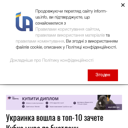
×
НОВИНИ
РЕКЛАМА
INFORM-UA
КОНТАКТИ
Продовжуючи перегляд сайту inform-
ua.info, ви підтверджуєте, що
ознайомилися з
Правилами користування сайтом
,
правилами використання матеріалів
та
правилами коментування
. Ви згодні з використанням
файлів cookie, описаних у Політиці конфіденційності.
Докладніше про Політику конфіденційності
Згоден
Украинка вошла в топ-10 зачете