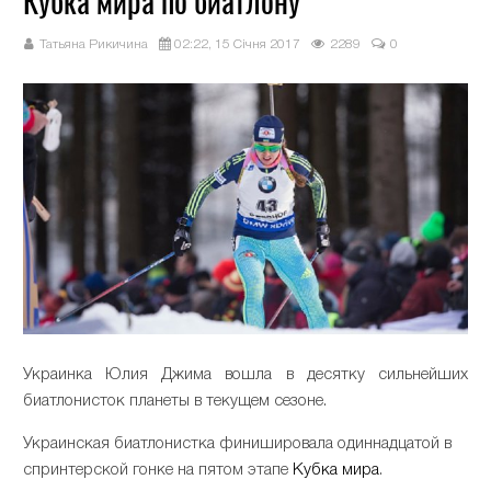
Кубка мира по биатлону
Татьяна Рикичина
02:22, 15 Січня 2017
2289
0
Украинка Юлия Джима вошла в десятку сильнейших
биатлонисток планеты в текущем сезоне.
Украинская биатлонистка финишировала одиннадцатой в
спринтерской гонке на пятом этапе
Кубка мира
.