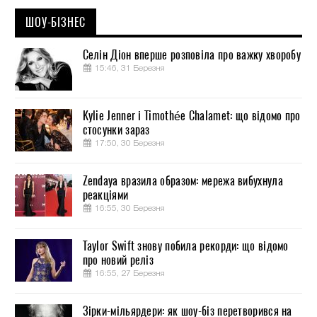
ШОУ-БІЗНЕС
Селін Діон вперше розповіла про важку хворобу
15:46, 31 Березня
Kylie Jenner і Timothée Chalamet: що відомо про
стосунки зараз
17:50, 30 Березня
Zendaya вразила образом: мережа вибухнула
реакціями
16:55, 30 Березня
Taylor Swift знову побила рекорди: що відомо
про новий реліз
16:55, 27 Березня
Зірки-мільярдери: як шоу-біз перетворився на