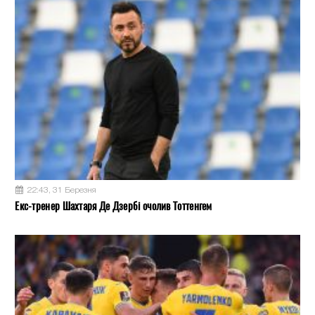
22:43, 31 Березня
Екс-тренер Шахтаря Де Дзербі очолив Тоттенгем