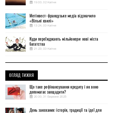
19:03, 02 Квітня
Метінвест: французьке медіа відзначило
«Вільні хвилі»
13:24, 03 Квітня
Куди переїжджають мільйонери: нові міста
багатства
21:23, 03 Квітня
ОГЛЯД ТИЖНЯ
Що таке рефінансування кредиту і як воно
допомагає заощадити?
20:33, 31 Березня 2025
День закоханих: історія, традиції та ідеї для