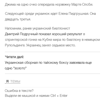
Джима на одно очко опередила норвежку Марте Олсби.
Следующей среди украинок идет Елена Пидгрушная. Она
двадцать третья.
Напомним, ранее украинский биатлонист
Дмитрий Подручный показал хороший результат
в
спринтерской гонке на Кубке мира по биатлону в немецком
Рупольдинге. Украинец занял седьмое место.
Читати далі:
Украинская сборная по тайскому боксу завоевала еще
одно "золото"
ТЕМЫ
Ошибка в тексте?
Выдели ее мышкой и нажми Ctrl + Enter