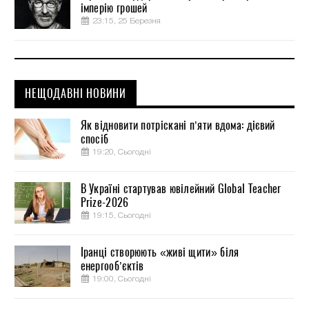
імперію грошей
23:15, 25 Березня
НЕЩОДАВНІ НОВИНИ
Як відновити потріскані п’яти вдома: дієвий
спосіб
19:20, Сьогодні
В Україні стартував ювілейний Global Teacher
Prize-2026
19:15, Сьогодні
Іранці створюють «живі щити» біля
енергооб’єктів
19:00, Сьогодні