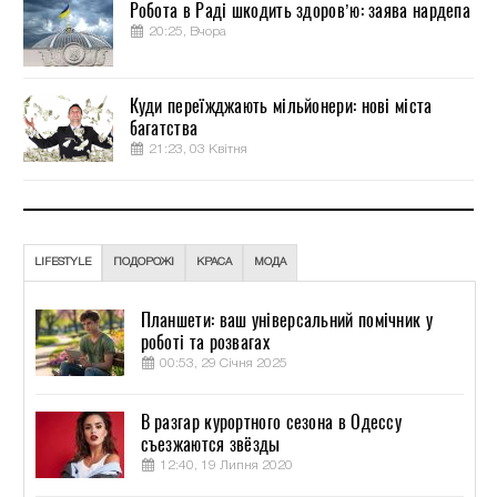
Робота в Раді шкодить здоров’ю: заява нардепа
20:25, Вчора
Куди переїжджають мільйонери: нові міста
багатства
21:23, 03 Квітня
LIFESTYLE
ПОДОРОЖІ
КРАСА
МОДА
Планшети: ваш універсальний помічник у
роботі та розвагах
00:53, 29 Січня 2025
В разгар курортного сезона в Одессу
съезжаются звёзды
12:40, 19 Липня 2020