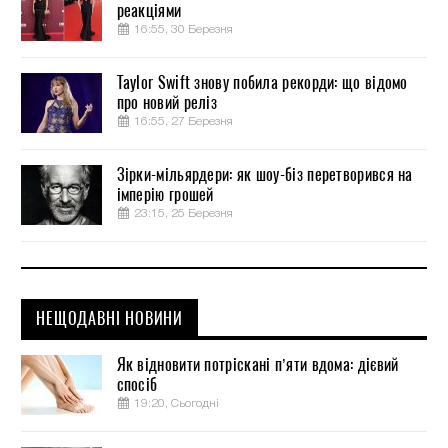
реакціями
16:55, 30 Березня
Taylor Swift знову побила рекорди: що відомо
про новий реліз
16:55, 27 Березня
Зірки-мільярдери: як шоу-біз перетворився на
імперію грошей
23:15, 25 Березня
НЕЩОДАВНІ НОВИНИ
Як відновити потріскані п’яти вдома: дієвий
спосіб
19:20, Сьогодні