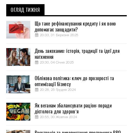
ОГЛЯД ТИЖНЯ
Що таке рефінансування кредиту і як воно
допомагає заощадити?
20:33, 31 Березня 2025
День закоханих: історія, традиції та ідеї для
натхнення
23:30, 04 Січня 2025
Облікова політика: ключ до прозорості та
оптимізації бізнесу
20:28, 25 Грудня 2024
Як веганам збалансувати раціон: поради
дієтолога для здоров’я
20:55, 30 Жовтня 2024
Реєстрація та використання програмного РРО