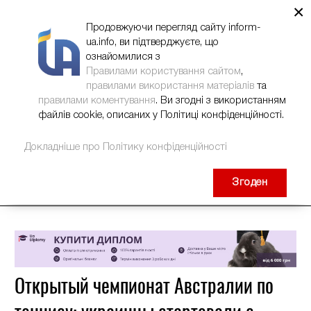
×
НОВИНИ
РЕКЛАМА
INFORM-UA
КОНТАКТИ
Продовжуючи перегляд сайту inform-
ua.info, ви підтверджуєте, що
ознайомилися з
Правилами користування сайтом
,
правилами використання матеріалів
та
правилами коментування
. Ви згодні з використанням
файлів cookie, описаних у Політиці конфіденційності.
Докладніше про Політику конфіденційності
Згоден
Открытый чемпионат Австралии по