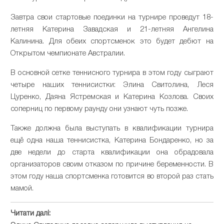
Завтра свои стартовые поединки на турнире проведут 18-
летняя Катерина Завадская и 21-летняя Ангелина
Калинина. Для обеих спортсменок это будет дебют на
Открытом чемпионате Австралии.
В основной сетке теннисного турнира в этом году сыграют
четыре наших теннисистки: Элина Свитолина, Леся
Цуренко, Даяна Ястремская и Катерина Козлова. Своих
соперниц по первому раунду они узнают чуть позже.
Также должна была выступать в квалификации турнира
ещё одна наша теннисистка, Катерина Бондаренко, но за
две недели до старта квалификации она обрадовала
организаторов своим отказом по причине беременности. В
этом году наша спортсменка готовится во второй раз стать
мамой.
Читати далі: