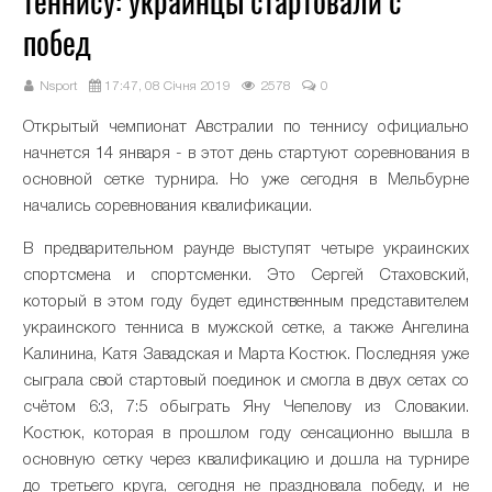
теннису: украинцы стартовали с
побед
Nsport
17:47, 08 Січня 2019
2578
0
Открытый чемпионат Австралии по теннису официально
начнется 14 января - в этот день стартуют соревнования в
основной сетке турнира. Но уже сегодня в Мельбурне
начались соревнования квалификации.
В предварительном раунде выступят четыре украинских
спортсмена и спортсменки. Это Сергей Стаховский,
который в этом году будет единственным представителем
украинского тенниса в мужской сетке, а также Ангелина
Калинина, Катя Завадская и Марта Костюк. Последняя уже
сыграла свой стартовый поединок и смогла в двух сетах со
счётом 6:3, 7:5 обыграть Яну Чепелову из Словакии.
Костюк, которая в прошлом году сенсационно вышла в
основную сетку через квалификацию и дошла на турнире
до третьего круга, сегодня не праздновала победу, и не