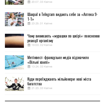
20:07, 03 Квітня
Шахраї в Telegram видають себе за «Аптека 9-
1-1»
23:29, 01 Квітня
Чому виникають «мурашки по шкірі»: пояснення
реакції організму
19:03, 02 Квітня
Метінвест: французьке медіа відзначило
«Вільні хвилі»
13:24, 03 Квітня
Куди переїжджають мільйонери: нові міста
багатства
21:23, 03 Квітня