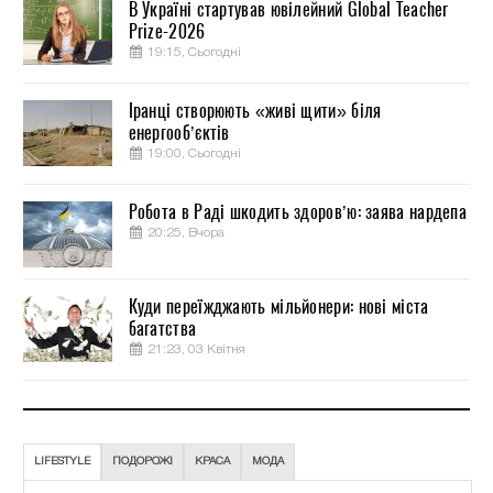
В Україні стартував ювілейний Global Teacher
Prize-2026
19:15, Сьогодні
Іранці створюють «живі щити» біля
енергооб’єктів
19:00, Сьогодні
Робота в Раді шкодить здоров’ю: заява нардепа
20:25, Вчора
Куди переїжджають мільйонери: нові міста
багатства
21:23, 03 Квітня
LIFESTYLE
ПОДОРОЖІ
КРАСА
МОДА