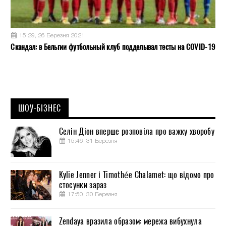
15:29, 26 Березня 2021
Скандал: в Бельгии футбольный клуб подделывал тесты на COVID-19
ШОУ-БІЗНЕС
Селін Діон вперше розповіла про важку хворобу
15:46, 31 Березня
Kylie Jenner і Timothée Chalamet: що відомо про
стосунки зараз
17:50, 30 Березня
Zendaya вразила образом: мережа вибухнула