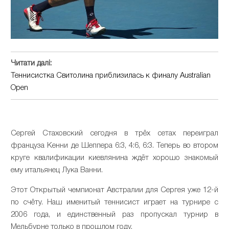
Читати далі:
Теннисистка Свитолина приблизилась к финалу Australian
Open
Сергей Стаховский сегодня в трёх сетах переиграл
француза Кенни де Шеппера 6:3, 4:6, 6:3. Теперь во втором
круге квалификации киевлянина ждёт хорошо знакомый
ему итальянец Лука Ванни.
Этот Открытый чемпионат Австралии для Сергея уже 12-й
по счёту. Наш именитый теннисист играет на турнире с
2006 года, и единственный раз пропускал турнир в
Мельбурне только в прошлом году.