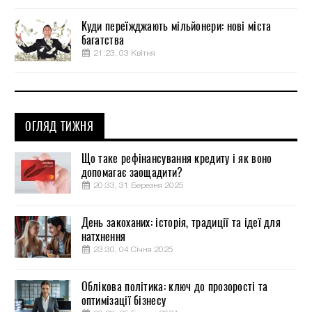
Куди переїжджають мільйонери: нові міста
багатства
21:23, 03 Квітня
ОГЛЯД ТИЖНЯ
Що таке рефінансування кредиту і як воно
допомагає заощадити?
20:33, 31 Березня 2025
День закоханих: історія, традиції та ідеї для
натхнення
23:30, 04 Січня 2025
Облікова політика: ключ до прозорості та
оптимізації бізнесу