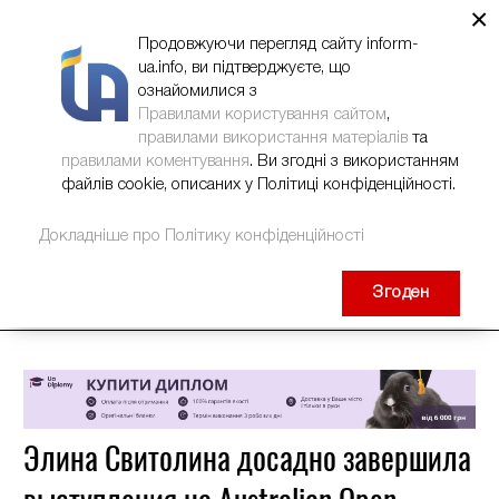
×
НОВИНИ
РЕКЛАМА
INFORM-UA
КОНТАКТИ
Продовжуючи перегляд сайту inform-
ua.info, ви підтверджуєте, що
ознайомилися з
Правилами користування сайтом
,
правилами використання матеріалів
та
правилами коментування
. Ви згодні з використанням
файлів cookie, описаних у Політиці конфіденційності.
Докладніше про Політику конфіденційності
Згоден
Элина Свитолина досадно завершила