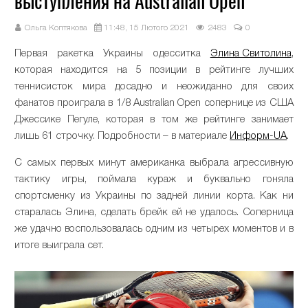
выступления на Australian Open
Ольга Коптякова
11:48, 15 Лютого 2021
2483
0
Первая ракетка Украины одесситка
Элина Свитолина
,
которая находится на 5 позиции в рейтинге лучших
теннисисток мира досадно и неожиданно для своих
фанатов проиграла в 1/8 Australian Open сопернице из США
Джессике Пегуле, которая в том же рейтинге занимает
лишь 61 строчку. Подробности – в материале
Информ-UA
.
С самых первых минут американка выбрала агрессивную
тактику игры, поймала кураж и буквально гоняла
спортсменку из Украины по задней линии корта. Как ни
старалась Элина, сделать брейк ей не удалось. Соперница
же удачно воспользовалась одним из четырех моментов и в
итоге выиграла сет.