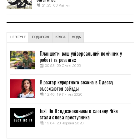
21:23, 03 Квітня
LIFESTYLE
ПОДОРОЖІ
КРАСА
МОДА
Планшети: ваш універсальний помічник у
роботі та розвагах
00:53, 29 Січня 2025
В разгар курортного сезона в Одессу
съезжаются звёзды
12:40, 19 Липня 2020
Just Do It: вдохновением к слогану Nike
стали слова преступника
19:04, 23 Червня 2020