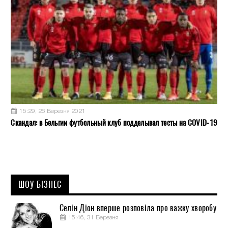
15:29, 26 Березня 2021
Скандал: в Бельгии футбольный клуб подделывал тесты на COVID-19
ШОУ-БІЗНЕС
Селін Діон вперше розповіла про важку хворобу
15:46, 31 Березня