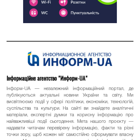
Інформаційне агентство "Информ-UA"
Інформ-UA — незалежний інформаційний портал, де
публікуються актуальні новини України та світу. Ми
висвітлюємо події у сфері політики, економіки, технологій,
суспільства та культури. На сайті ви знайдете аналітичні
матеріали, експертні думки та корисну інформацію про
найважливіші події сьогодення. Мета нашого проєкту —
надавати читачам перевірену інформацію, факти та різні
точки зору, щоб кожен міг самостійно сформувати власну