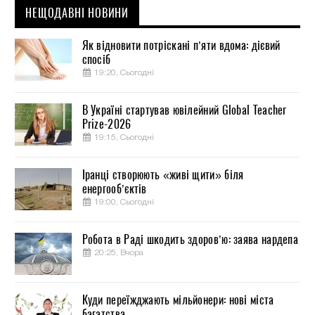
НЕЩОДАВНІ НОВИНИ
Як відновити потріскані п’яти вдома: дієвий
спосіб
19:20, Сьогодні
В Україні стартував ювілейний Global Teacher
Prize-2026
19:15, Сьогодні
Іранці створюють «живі щити» біля
енергооб’єктів
19:00, Сьогодні
Робота в Раді шкодить здоров’ю: заява нардепа
20:25, Вчора
Куди переїжджають мільйонери: нові міста
багатства