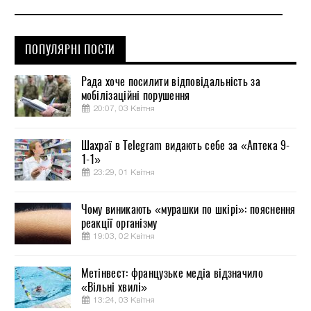
ПОПУЛЯРНІ ПОСТИ
Рада хоче посилити відповідальність за
мобілізаційні порушення
20:07, 03 Квітня
Шахраї в Telegram видають себе за «Аптека 9-
1-1»
23:29, 01 Квітня
Чому виникають «мурашки по шкірі»: пояснення
реакції організму
19:03, 02 Квітня
Метінвест: французьке медіа відзначило
«Вільні хвилі»
13:24, 03 Квітня