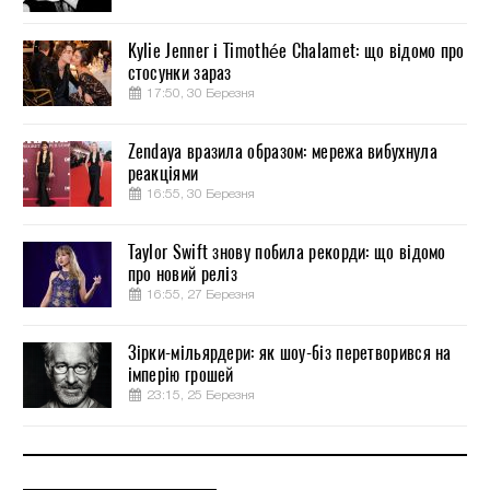
Kylie Jenner і Timothée Chalamet: що відомо про
стосунки зараз
17:50, 30 Березня
Zendaya вразила образом: мережа вибухнула
реакціями
16:55, 30 Березня
Taylor Swift знову побила рекорди: що відомо
про новий реліз
16:55, 27 Березня
Зірки-мільярдери: як шоу-біз перетворився на
імперію грошей
23:15, 25 Березня