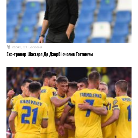
22:43, 31 Березня
Екс-тренер Шахтаря Де Дзербі очолив Тоттенгем