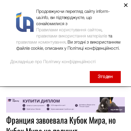
×
НОВИНИ
РЕКЛАМА
INFORM-UA
КОНТАКТИ
Продовжуючи перегляд сайту inform-
ua.info, ви підтверджуєте, що
ознайомилися з
Правилами користування сайтом
,
правилами використання матеріалів
та
правилами коментування
. Ви згодні з використанням
файлів cookie, описаних у Політиці конфіденційності.
Докладніше про Політику конфіденційності
Згоден
Франция завоевала Кубок Мира, но