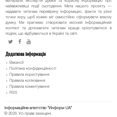
матеріали, експертні думки та корисну інформацію про
найважливіші події сьогодення. Мета нашого проєкту —
надавати читачам перевірену інформацію, факти та різні
точки зору, щоб кожен міг самостійно сформувати власну
думку. Ми прагнемо створювати якісний інформаційний
контент та допомагати читачам краще орієнтуватися в
подіях, що відбуваються в Україні та світі.
Додаткова інформація
Вакансії
Політика конфіденційності
Правила користування
Правила копіювання
Правила коментування
RSS
Інформаційне агентство "Информ-UA"
© 2026. Усі права захищені.