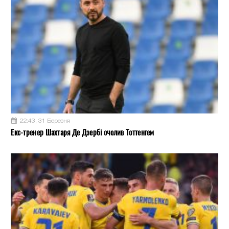
22:43, 31 Березня
Екс-тренер Шахтаря Де Дзербі очолив Тоттенгем