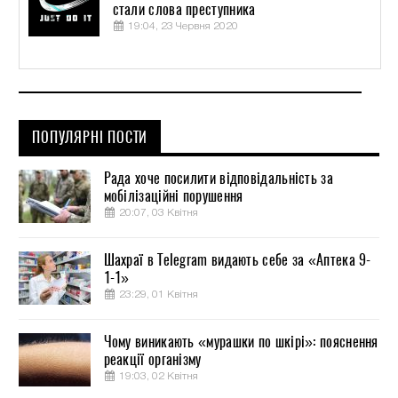
стали слова преступника
19:04, 23 Червня 2020
ПОПУЛЯРНІ ПОСТИ
Рада хоче посилити відповідальність за
мобілізаційні порушення
20:07, 03 Квітня
Шахраї в Telegram видають себе за «Аптека 9-
1-1»
23:29, 01 Квітня
Чому виникають «мурашки по шкірі»: пояснення
реакції організму
19:03, 02 Квітня