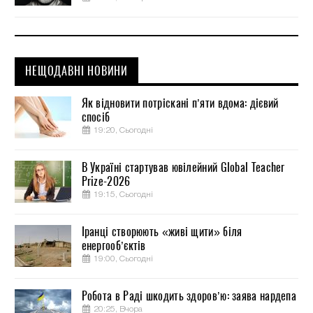
НЕЩОДАВНІ НОВИНИ
Як відновити потріскані п’яти вдома: дієвий
спосіб
19:20, Сьогодні
В Україні стартував ювілейний Global Teacher
Prize-2026
19:15, Сьогодні
Іранці створюють «живі щити» біля
енергооб’єктів
19:00, Сьогодні
Робота в Раді шкодить здоров’ю: заява нардепа
20:25, Вчора