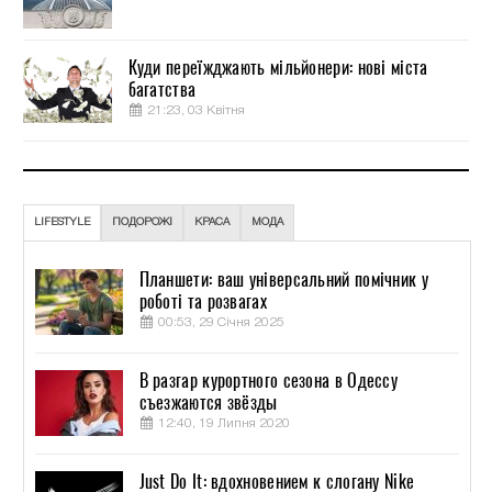
Куди переїжджають мільйонери: нові міста
багатства
21:23, 03 Квітня
LIFESTYLE
ПОДОРОЖІ
КРАСА
МОДА
Планшети: ваш універсальний помічник у
роботі та розвагах
00:53, 29 Січня 2025
В разгар курортного сезона в Одессу
съезжаются звёзды
12:40, 19 Липня 2020
Just Do It: вдохновением к слогану Nike