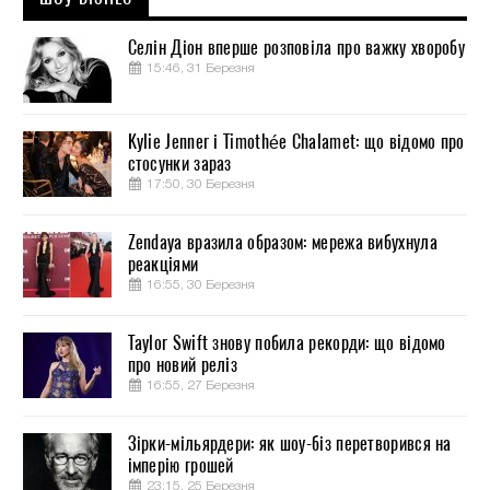
Селін Діон вперше розповіла про важку хворобу
15:46, 31 Березня
Kylie Jenner і Timothée Chalamet: що відомо про
стосунки зараз
17:50, 30 Березня
Zendaya вразила образом: мережа вибухнула
реакціями
16:55, 30 Березня
Taylor Swift знову побила рекорди: що відомо
про новий реліз
16:55, 27 Березня
Зірки-мільярдери: як шоу-біз перетворився на
імперію грошей
23:15, 25 Березня