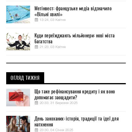
Метінвест: французьке медіа відзначило
«Вільні хвилі»
13:24, 03 Квітня
Куди переїжджають мільйонери: нові міста
багатства
21:23, 03 Квітня
ОГЛЯД ТИЖНЯ
Що таке рефінансування кредиту і як воно
допомагає заощадити?
20:33, 31 Березня 2025
День закоханих: історія, традиції та ідеї для
натхнення
23:30, 04 Січня 2025