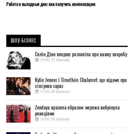
Работа в выходные дни: как получить компенсацию
ШОУ-БІЗНЕС
Селін Діон вперше розповіла про важку хворобу
15:46, 31 Березня
Kylie Jenner і Timothée Chalamet: що відомо про
стосунки зараз
17:50, 30 Березня
Zendaya вразила образом: мережа вибухнула
реакціями
16:55, 30 Березня