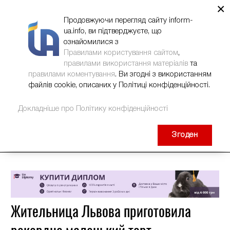
×
НОВИНИ
РЕКЛАМА
INFORM-UA
КОНТАКТИ
Продовжуючи перегляд сайту inform-
ua.info, ви підтверджуєте, що
ознайомилися з
Правилами користування сайтом
,
правилами використання матеріалів
та
правилами коментування
. Ви згодні з використанням
файлів cookie, описаних у Політиці конфіденційності.
Докладніше про Політику конфіденційності
Згоден
Жительница Львова приготовила