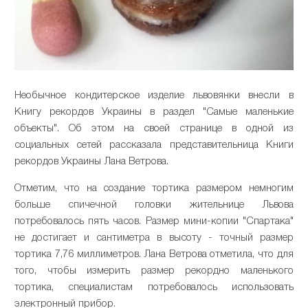
Необычное кондитерское изделие львовянки внесли в
Книгу рекордов Украины в раздел "Самые маленькие
объекты". Об этом на своей странице в одной из
социальных сетей рассказала представительница Книги
рекордов Украины Лана Ветрова.
Отметим, что на создание тортика размером немногим
больше спичечной головки жительнице Львова
потребовалось пять часов. Размер мини-копии "Спартака"
не достигает и сантиметра в высоту - точный размер
тортика 7,76 миллиметров. Лана Ветрова отметила, что для
того, чтобы измерить размер рекордно маленького
тортика, специалистам потребовалось использовать
электронный прибор.