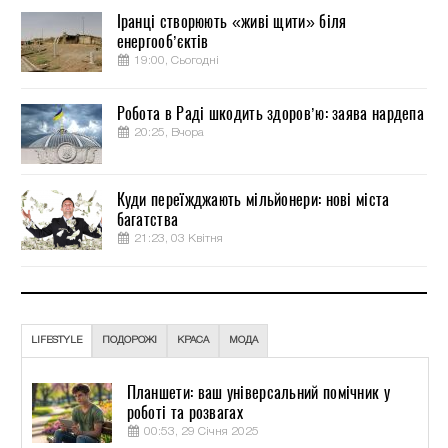
Іранці створюють «живі щити» біля
енергооб’єктів
19:00, Сьогодні
Робота в Раді шкодить здоров’ю: заява нардепа
20:25, Вчора
Куди переїжджають мільйонери: нові міста
багатства
21:23, 03 Квітня
LIFESTYLE
ПОДОРОЖІ
КРАСА
МОДА
Планшети: ваш універсальний помічник у
роботі та розвагах
00:53, 29 Січня 2025