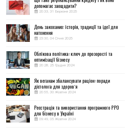
Що таке рефінансування кредиту і як воно
допомагає заощадити?
20:33, 31 Березня 2025
День закоханих: історія, традиції та ідеї для
натхнення
23:30, 04 Січня 2025
Облікова політика: ключ до прозорості та
оптимізації бізнесу
20:28, 25 Грудня 2024
Як веганам збалансувати раціон: поради
дієтолога для здоров’я
20:55, 30 Жовтня 2024
Реєстрація та використання програмного РРО
для бізнесу в Україні
09:49, 05 Жовтня 2024