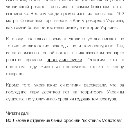
Напомним, летом жители Тернополя установили еще один
украинский рекорд - речь идет о самом большом торте-
вышиванке. В длину кондитерское изделие превышает 102
метра. Созданный торт внесли в Книгу рекордов Украины,
как самый большой торт-вышиванку в истории Украины.
К слову, последнее время в Украине устанавливают не
только кондитерские рекорды, но и температурные. Так,
из-за аномально теплой погоды в николаевском зоопарке
раньше времени
проснулись сурки
. Отметим, что в
прошлом году животные проснулись только к концу
февраля.
Кроме того, украинские синоптики рассказали, что за
последние пару десятков лет на территории Украины
существенно увеличилась средняя
годовая температура
.
Читати далі:
Во Львове в отделение банка бросили "коктейль Молотова"