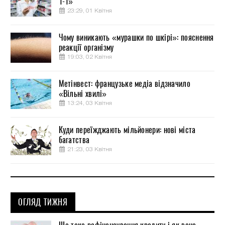
1-1»
23:29, 01 Квітня
Чому виникають «мурашки по шкірі»: пояснення
реакції організму
19:03, 02 Квітня
Метінвест: французьке медіа відзначило
«Вільні хвилі»
13:24, 03 Квітня
Куди переїжджають мільйонери: нові міста
багатства
21:23, 03 Квітня
ОГЛЯД ТИЖНЯ