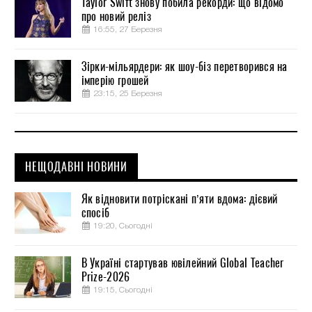
Taylor Swift знову побила рекорди: що відомо
про новий реліз
16:55, 27 Березня
Зірки-мільярдери: як шоу-біз перетворився на
імперію грошей
23:15, 25 Березня
НЕЩОДАВНІ НОВИНИ
Як відновити потріскані п’яти вдома: дієвий
спосіб
19:20, Сьогодні
В Україні стартував ювілейний Global Teacher
Prize-2026
19:15, Сьогодні