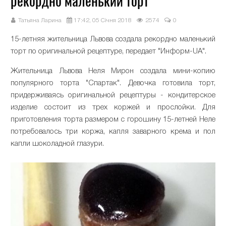
рекордно маленький торт
Татьяна Ларина
17:42, 05 Січня 2018
2574
0
15-летняя жительница Львова создала рекордно маленький
торт по оригинальной рецептуре, передает "Информ-UA".
Жительница Львова Неля Мирон создала мини-копию
популярного торта "Спартак". Девочка готовила торт,
придерживаясь оригинальной рецептуры - кондитерское
изделие состоит из трех коржей и прослойки. Для
приготовления торта размером с горошину 15-летней Неле
потребовалось три коржа, капля заварного крема и пол
капли шоколадной глазури.