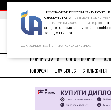
НОВИНИ
РЕКЛАМА
INFORM-UA
КОНТАКТИ
Продовжуючи перегляд сайту inform-ua.i
ВИБІР РЕДАКЦІЇ
В Україні стартував ювілейний Glo
ознайомилися з
Правилами користуван
правилами використання матеріалів
та
згодні з використанням файлів cookie, 
конфіденційності.
Докладніше про Політику конфіденційності
НОВИНИ УКРАЇНИ
СВІТОВІ НОВИНИ
ПОЛІ
ПОДОРОЖІ
ШОУ-БІЗНЕС
СТИЛЬ ЖИТТЯ