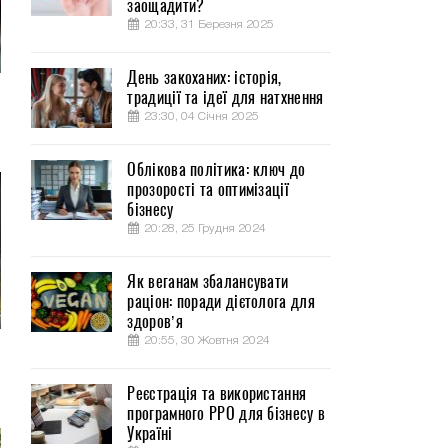
заощадити?
20:33, 31 Березня 2025
День закоханих: історія,
традиції та ідеї для натхнення
23:30, 04 Січня 2025
Облікова політика: ключ до
прозорості та оптимізації
бізнесу
20:28, 25 Грудня 2024
Як веганам збалансувати
раціон: поради дієтолога для
здоров’я
20:55, 30 Жовтня 2024
Реєстрація та використання
програмного РРО для бізнесу в
Україні