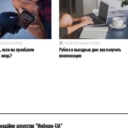
02 Лютого 2022
14:09, 02 Лютого 2022
ь, если вы приобрели
Работа в выходные дни: как получить
ю вещь?
компенсацию
маційне агентство "Информ-UA"