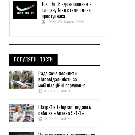
Just Do It: вдохновением к
слогану Nike стали слова
преступника
19:04, 23 Червня 2020
ПОПУЛЯРНІ ПОСТИ
Рада хоче посилити
відповідальність за
мобілізаційні порушення
20:07, 03 Квітня
Шахраї в Telegram видають
себе за «Аптека 9-1-1»
23:29, 01 Квітня
Чому виникають «мурашки по