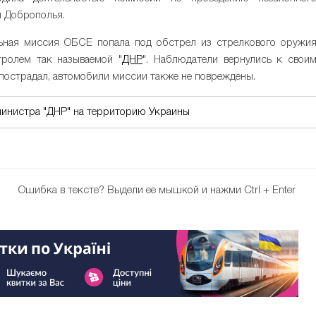
и Доброполья.
ьная миссия ОБСЕ попала под обстрел из стрелкового оружи
тролем так называемой "
ДНР
". Наблюдатели вернулись к свои
 пострадал, автомобили миссии также не повреждены.
министра "ДНР" на территорию Украины
Ошибка в тексте?
Выдели ее мышкой и нажми Ctrl + Enter