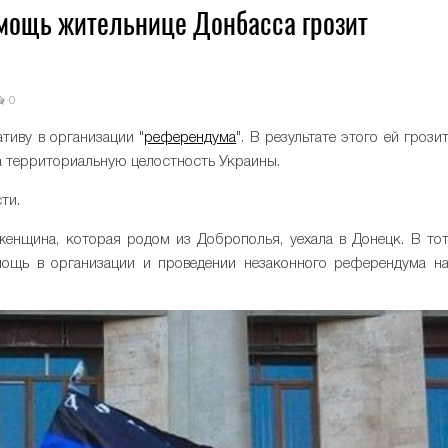
мощь жительнице Донбасса грозит
0
тиву в организации "
референдума
". В результате этого ей грози
на территориальную целостность Украины.
ти.
женщина, которая родом из Доброполья, уехала в Донецк. В то
ощь в организации и проведении незаконного референдума н