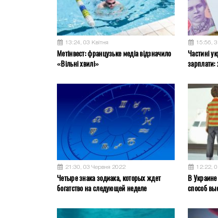
13:24, 03 Квітня
15:56, 
Метінвест: французьке медіа відзначило
Частині ук
«Вільні хвилі»
зарплати: 
21:30, 03 Червня 2022
12:22, 
Четыре знака зодиака, которых ждет
В Украине
богатство на следующей неделе
способ вы