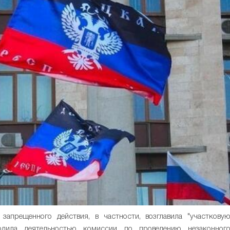
запрещенного действия, в частности, возглавила "участкову
дила деятельностью комиссии по проведению незаконног