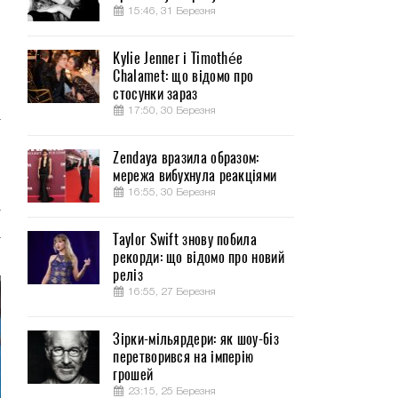
15:46, 31 Березня
Kylie Jenner і Timothée
Chalamet: що відомо про
стосунки зараз
17:50, 30 Березня
т
Zendaya вразила образом:
мережа вибухнула реакціями
16:55, 30 Березня
т
а
Taylor Swift знову побила
рекорди: що відомо про новий
реліз
16:55, 27 Березня
Зірки-мільярдери: як шоу-біз
перетворився на імперію
грошей
23:15, 25 Березня