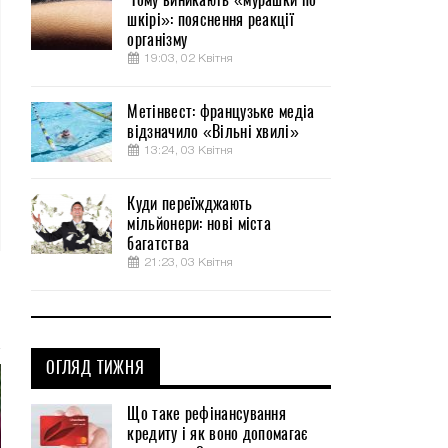
шкірі»: пояснення реакції
організму
19:03, 02 Квітня
Метінвест: французьке медіа
відзначило «Вільні хвилі»
13:24, 03 Квітня
Куди переїжджають
мільйонери: нові міста
багатства
21:23, 03 Квітня
ОГЛЯД ТИЖНЯ
Що таке рефінансування
кредиту і як воно допомагає