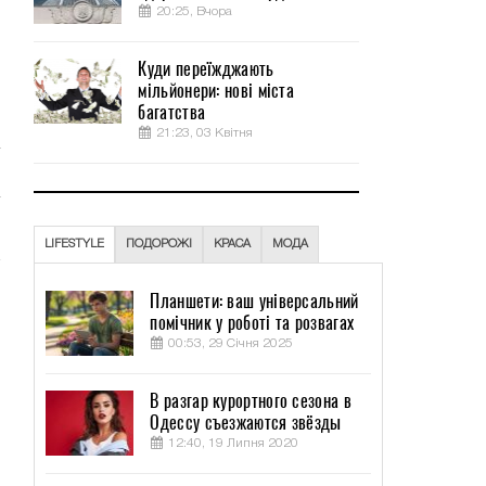
20:25, Вчора
Куди переїжджають
я
мільйонери: нові міста
м
багатства
21:23, 03 Квітня
LIFESTYLE
ПОДОРОЖІ
КРАСА
МОДА
Планшети: ваш універсальний
помічник у роботі та розвагах
00:53, 29 Січня 2025
В разгар курортного сезона в
Одессу съезжаются звёзды
12:40, 19 Липня 2020