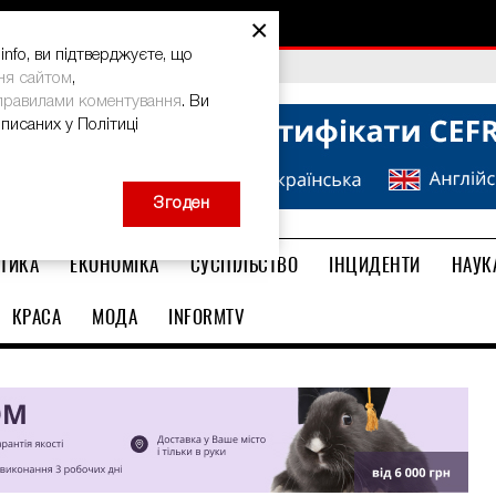
×
nfo, ви підтверджуєте, що
bal Teacher Prize-2026
ня сайтом
,
правилами коментування
. Ви
описаних у Політиці
Згоден
ТИКА
ЕКОНОМІКА
СУСПІЛЬСТВО
ІНЦИДЕНТИ
НАУК
КРАСА
МОДА
INFORMTV