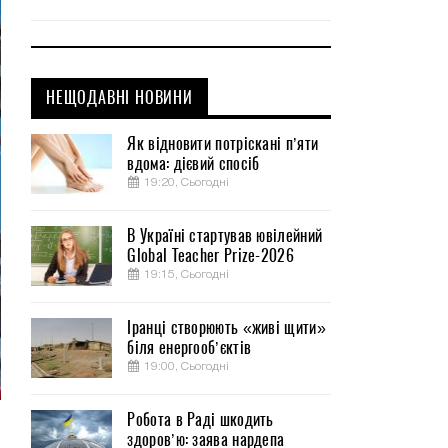
НЕЩОДАВНІ НОВИНИ
Як відновити потріскані п’яти
вдома: дієвий спосіб
19:20, Сьогодні
В Україні стартував ювілейний
Global Teacher Prize-2026
19:15, Сьогодні
Іранці створюють «живі щити»
біля енергооб’єктів
19:00, Сьогодні
Робота в Раді шкодить
ю
здоров’ю: заява нардепа
о