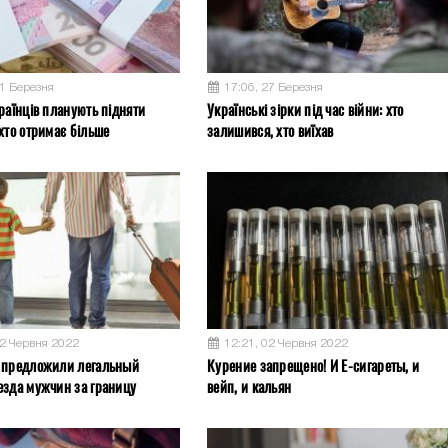
31 Березня
17:06, 27 Березня
раїнців планують підняти
Українські зірки під час війни: хто
хто отримає більше
залишився, хто виїхав
02 Червня 2022
12:21, 02 Червня 2022
 предложили легальный
Курение запрещено! И Е-сигареты, и
езда мужчин за границу
вейп, и кальян