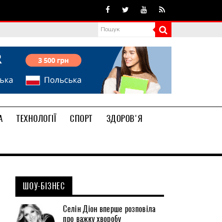
А
ТЕХНОЛОГІЇ
СПОРТ
ЗДОРОВ'Я
ШОУ-БІЗНЕС
Селін Діон вперше розповіла
про важку хворобу