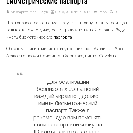
биометрические паспорта
Маргарита Мельничук
21:46, 07 Квітня 2017
2465
0
Шенгенское соглашение вступит в силу для украинцев
только в том случае, если граждане нашей страны будут
иметь биометрические
паспорта
.
Об этом заявил министр внутренних дел Украины Арсен
Аваков во время брифинга в Харькове, пишет Gazeta.ua.
Для реализации
безвизовых соглашений
каждый украинец должен
иметь биометрический
паспорт. Также я
рекомендую вам поменять
свой паспорт-книжечку на
ID-карту, как это сделал я.