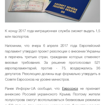
К концу 2017 года миграционная служба сможет выдать 1,5
млн паспортов.
Напомним, что вчера 6 апреля 2017 года Европейский
парламент утвердил проект резолюции о внесении Украины
в перечень третьих стран, гражданам которых отменяют
визовые требования. За решение проголосовал 521
европарламентарий, против - 75, воздержались 36
депутатов. Резолюцию должны еще формально утвердить в
Совете Евросоюза на уровне министров.
Ранее Информ-UA сообщал, что
Евросоюз
не признает
аннексию Россией украинского Крыма. Поэтому жители
полуострова смогут воспользоваться безвизовым режимом