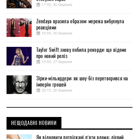
17:50, 30 Березня
Zendaya вразила образом: мережа вибухнула
реакціями
16:55, 30 Березня
Taylor Swift знову побила рекорди: що відомо
про новий реліз
16:55, 27 Березня
Зірки-мільярдери: як шоу-біз перетворився на
імперію грошей
23:15, 25 Березня
НЕЩОДАВНІ НОВИНИ
Як відновити потріскані п’яти вдома: дієвий