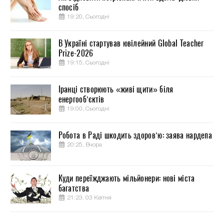
спосіб
19:20, Сьогодні
В Україні стартував ювілейний Global Teacher
Prize-2026
19:15, Сьогодні
Іранці створюють «живі щити» біля
енергооб’єктів
19:00, Сьогодні
Робота в Раді шкодить здоров’ю: заява нардепа
20:25, Вчора
Куди переїжджають мільйонери: нові міста
багатства
21:23, 03 Квітня