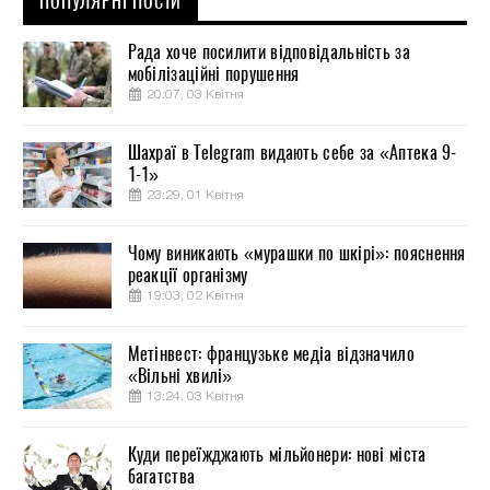
ПОПУЛЯРНІ ПОСТИ
Рада хоче посилити відповідальність за
мобілізаційні порушення
20:07, 03 Квітня
Шахраї в Telegram видають себе за «Аптека 9-
1-1»
23:29, 01 Квітня
Чому виникають «мурашки по шкірі»: пояснення
реакції організму
19:03, 02 Квітня
Метінвест: французьке медіа відзначило
«Вільні хвилі»
13:24, 03 Квітня
Куди переїжджають мільйонери: нові міста
багатства