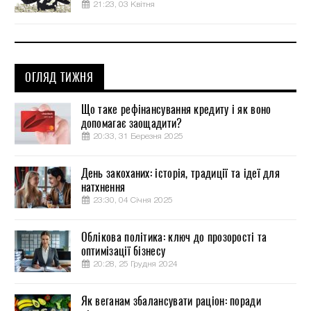
21:23, 03 Квітня
ОГЛЯД ТИЖНЯ
Що таке рефінансування кредиту і як воно
допомагає заощадити?
20:33, 31 Березня 2025
День закоханих: історія, традиції та ідеї для
натхнення
23:30, 04 Січня 2025
Облікова політика: ключ до прозорості та
оптимізації бізнесу
20:28, 25 Грудня 2024
Як веганам збалансувати раціон: поради