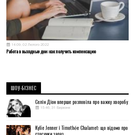
14:09, 02 Лютого 2022
Работа в выходные дни: как получить компенсацию
ШОУ-БІЗНЕС
Селін Діон вперше розповіла про важку хворобу
15:46, 31 Березня
Kylie Jenner і Timothée Chalamet: що відомо про
стосунки зараз