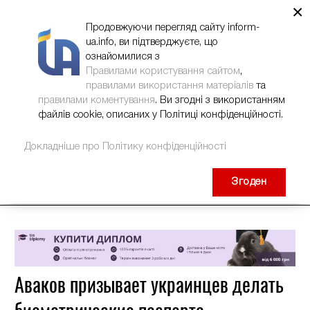
×
НОВИНИ
РЕКЛАМА
INFORM-UA
КОНТАКТИ
Продовжуючи перегляд сайту inform-
ua.info, ви підтверджуєте, що
ознайомилися з
Правилами користування сайтом
,
правилами використання матеріалів
та
правилами коментування
. Ви згодні з використанням
файлів cookie, описаних у Політиці конфіденційності.
Докладніше про Політику конфіденційності
Згоден
Аваков призывает украинцев делать