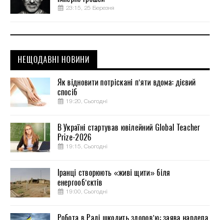
23:15, 25 Березня
НЕЩОДАВНІ НОВИНИ
Як відновити потріскані п’яти вдома: дієвий
спосіб
19:20, Сьогодні
В Україні стартував ювілейний Global Teacher
Prize-2026
19:15, Сьогодні
Іранці створюють «живі щити» біля
енергооб’єктів
19:00, Сьогодні
Робота в Раді шкодить здоров’ю: заява нардепа