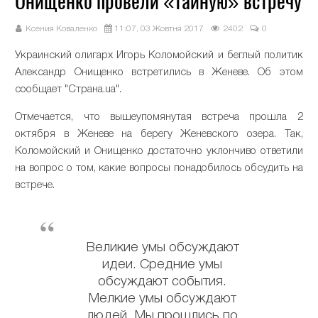
Онищенко провели «тайную» встречу
Ксения Коваленко
11:07, 03 Жовтня 2017
2402
0
Украинский олигарх Игорь Коломойский и беглый политик
Александр Онищенко встретились в Женеве. Об этом
сообщает "Страна.ua".
Отмечается, что вышеупомянутая встреча прошла 2
октября в Женеве на берегу Женевского озера. Так,
Коломойский и Онищенко достаточно уклончиво ответили
на вопрос о том, какие вопросы понадобилось обсудить на
встрече.
Великие умы обсуждают
идеи. Средние умы
обсуждают события.
Мелкие умы обсуждают
людей. Мы прошлись по