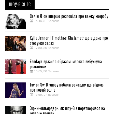
ШОУ-БІЗНЕС
Селін Діон вперше розповіла про важку хворобу
15:46, 31 Березня
Kylie Jenner і Timothée Chalamet: що відомо про
стосунки зараз
17:50, 30 Березня
Zendaya вразила образом: мережа вибухнула
реакціями
16:55, 30 Березня
Taylor Swift знову побила рекорди: що відомо
про новий реліз
16:55, 27 Березня
Зірки-мільярдери: як шоу-біз перетворився на
імперію грошей