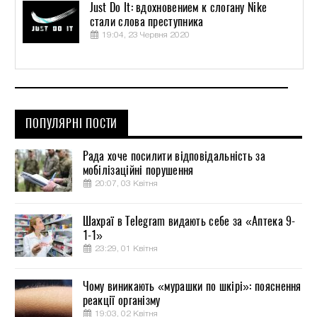
Just Do It: вдохновением к слогану Nike
стали слова преступника
19:04, 23 Червня 2020
ПОПУЛЯРНІ ПОСТИ
Рада хоче посилити відповідальність за
мобілізаційні порушення
20:07, 03 Квітня
Шахраї в Telegram видають себе за «Аптека 9-
1-1»
23:29, 01 Квітня
Чому виникають «мурашки по шкірі»: пояснення
реакції організму
19:03, 02 Квітня