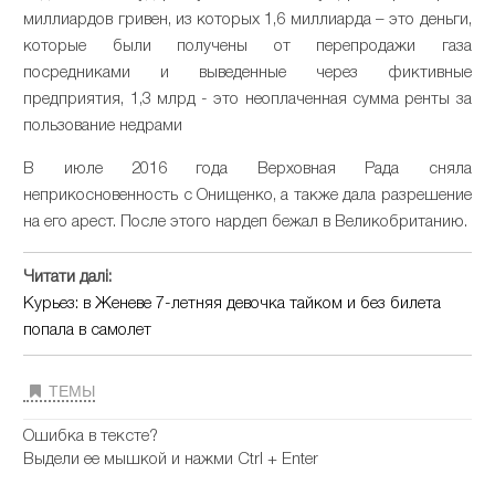
миллиардов гривен, из которых 1,6 миллиарда – это деньги,
которые были получены от перепродажи газа
посредниками и выведенные через фиктивные
предприятия, 1,3 млрд - это неоплаченная сумма ренты за
пользование недрами
В июле 2016 года Верховная Рада сняла
неприкосновенность с Онищенко, а также дала разрешение
на его арест. После этого нардеп бежал в Великобританию.
Читати далі:
Курьез: в Женеве 7-летняя девочка тайком и без билета
попала в самолет
ТЕМЫ
Ошибка в тексте?
Выдели ее мышкой и нажми Ctrl + Enter