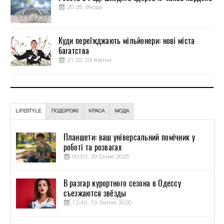
20:25, Вчора
Куди переїжджають мільйонери: нові міста
багатства
21:23, 03 Квітня
LIFESTYLE
ПОДОРОЖІ
КРАСА
МОДА
Планшети: ваш універсальний помічник у
роботі та розвагах
00:53, 29 Січня 2025
В разгар курортного сезона в Одессу
съезжаются звёзды
12:40, 19 Липня 2020