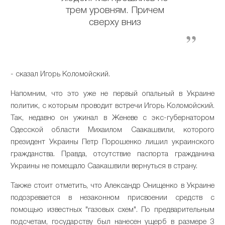
трем уровням. Причем
сверху вниз
- сказал Игорь Коломойский.
Напомним, что это уже не первый опальный в Украине
политик, с которым проводит встречи Игорь Коломойский.
Так, недавно он ужинал в Женеве с экс-губернатором
Одесской области Михаилом Саакашвили, которого
президент Украины Петр Порошенко лишил украинского
гражданства. Правда, отсутствие паспорта гражданина
Украины не помещало Саакашвили вернуться в страну.
Также стоит отметить, что Александр Онищенко в Украине
подозревается в незаконном присвоении средств с
помощью известных "газовых схем". По предварительным
подсчетам, государству был нанесен ущерб в размере 3