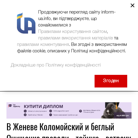
×
НОВИНИ
РЕКЛАМА
INFORM-UA
КОНТАКТИ
Продовжуючи перегляд сайту inform-
ua.info, ви підтверджуєте, що
ознайомилися з
Правилами користування сайтом
,
правилами використання матеріалів
та
правилами коментування
. Ви згодні з використанням
файлів cookie, описаних у Політиці конфіденційності.
Докладніше про Політику конфіденційності
Згоден
В Женеве Коломойский и беглый