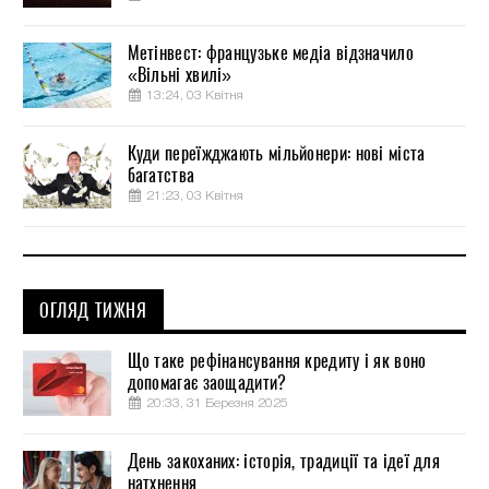
Метінвест: французьке медіа відзначило
«Вільні хвилі»
13:24, 03 Квітня
Куди переїжджають мільйонери: нові міста
багатства
21:23, 03 Квітня
ОГЛЯД ТИЖНЯ
Що таке рефінансування кредиту і як воно
допомагає заощадити?
20:33, 31 Березня 2025
День закоханих: історія, традиції та ідеї для
натхнення