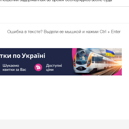
тношении задержанных во время беспорядков возле суда
Ошибка в тексте?
Выдели ее мышкой и нажми Ctrl + Enter