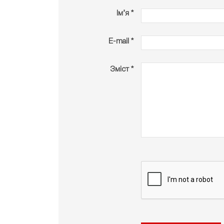
Ім’я *
E-mail *
Зміст *