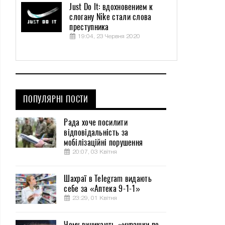
Just Do It: вдохновением к
слогану Nike стали слова
преступника
19:04, 23 Червня 2020
ПОПУЛЯРНІ ПОСТИ
Рада хоче посилити
відповідальність за
мобілізаційні порушення
20:07, 03 Квітня
Шахраї в Telegram видають
себе за «Аптека 9-1-1»
23:29, 01 Квітня
Чому виникають «мурашки по