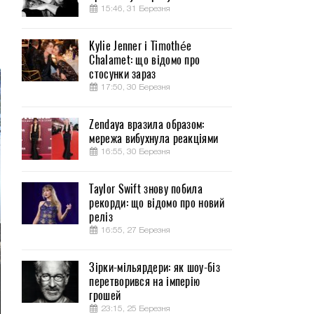
15:46, 31 Березня
Kylie Jenner і Timothée
Chalamet: що відомо про
стосунки зараз
17:50, 30 Березня
Zendaya вразила образом:
мережа вибухнула реакціями
16:55, 30 Березня
Taylor Swift знову побила
рекорди: що відомо про новий
реліз
16:55, 27 Березня
Зірки-мільярдери: як шоу-біз
перетворився на імперію
грошей
23:15, 25 Березня