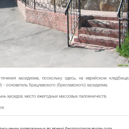
ечения хасидизма, поскольку здесь, на еврейском кладбище
) - основатель брацлавского (бреславского) хасидизма.
ынь хасидов, место ежегодных массовых паломничеств.
ря.