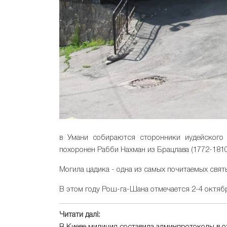
в Умани собираются сторонники иудейского т
похоронен Рабби Нахман из Брацлава (1772-1810
Могила цадика - одна из самых почитаемых свят
В этом году Рош-га-Шана отмечается 2-4 октяб
Читати далі: