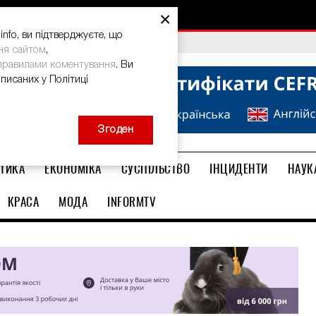
×
nfo, ви підтверджуєте, що
bal Teacher Prize-2026
ня сайтом
,
правилами коментування
. Ви
описаних у Політиці
Згоден
ТИКА
ЕКОНОМІКА
СУСПІЛЬСТВО
ІНЦИДЕНТИ
НАУК
КРАСА
МОДА
INFORMTV