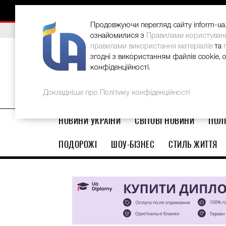
НОВИНИ
РЕКЛАМА
INFORM-UA
КОНТАКТИ
Продовжуючи перегляд сайту inform-ua.i
ВИБІР РЕДАКЦІЇ
В Україні стартував ювілейний Glo
ознайомилися з
Правилами користуван
правилами використання матеріалів
та
згодні з використанням файлів cookie, 
конфіденційності.
Докладніше про Політику конфіденційності
НОВИНИ УКРАЇНИ
СВІТОВІ НОВИНИ
ПОЛІ
ПОДОРОЖІ
ШОУ-БІЗНЕС
СТИЛЬ ЖИТТЯ