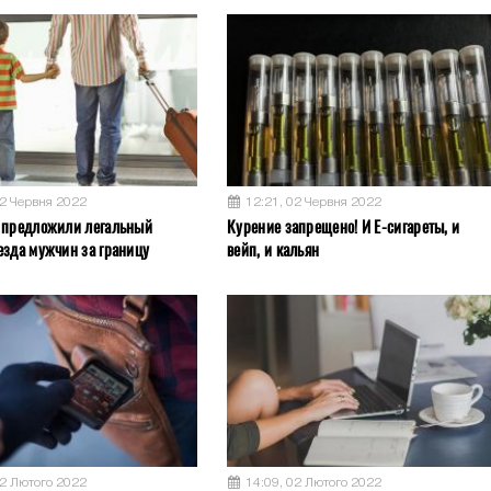
02 Червня 2022
12:21, 02 Червня 2022
 предложили легальный
Курение запрещено! И Е-сигареты, и
езда мужчин за границу
вейп, и кальян
02 Лютого 2022
14:09, 02 Лютого 2022