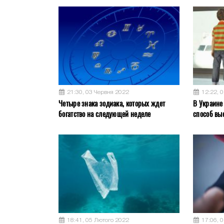
21:30, 03 Червня 2022
12:22, 
Четыре знака зодиака, которых ждет
В Украине
богатство на следующей неделе
способ вы
18:41, 05 Лютого 2022
17:06, 