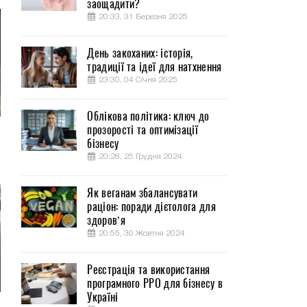
заощадити?
20:33, 31 Березня 2025
День закоханих: історія,
традиції та ідеї для натхнення
23:30, 04 Січня 2025
Облікова політика: ключ до
прозорості та оптимізації
бізнесу
20:28, 25 Грудня 2024
Як веганам збалансувати
раціон: поради дієтолога для
здоров’я
20:55, 30 Жовтня 2024
Реєстрація та використання
програмного РРО для бізнесу в
Україні