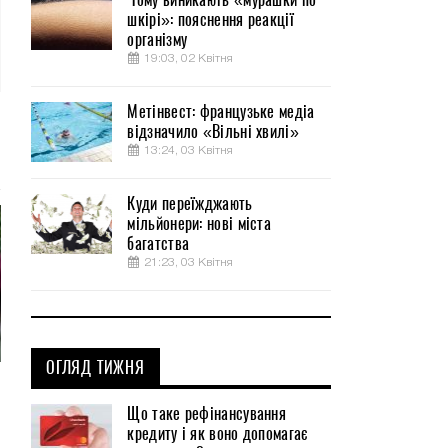
шкірі»: пояснення реакції
організму
19:03, 02 Квітня
Метінвест: французьке медіа
відзначило «Вільні хвилі»
13:24, 03 Квітня
Куди переїжджають
мільйонери: нові міста
багатства
21:23, 03 Квітня
ОГЛЯД ТИЖНЯ
Що таке рефінансування
кредиту і як воно допомагає