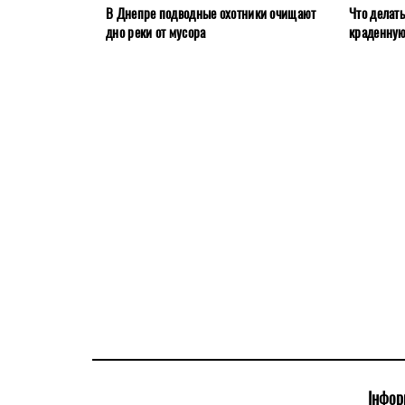
В Днепре подводные охотники очищают
Что делат
дно реки от мусора
краденну
Інфор