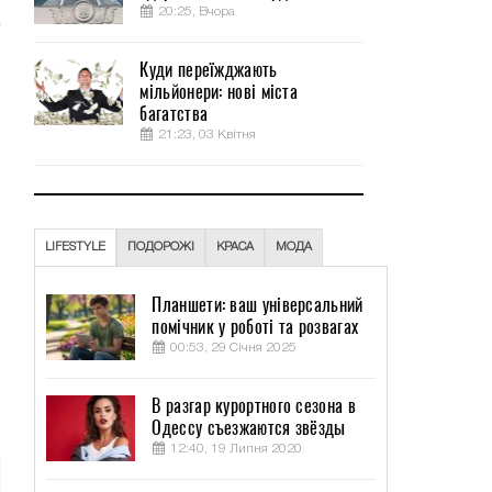
20:25, Вчора
Куди переїжджають
мільйонери: нові міста
багатства
21:23, 03 Квітня
LIFESTYLE
ПОДОРОЖІ
КРАСА
МОДА
Планшети: ваш універсальний
помічник у роботі та розвагах
00:53, 29 Січня 2025
В разгар курортного сезона в
Одессу съезжаются звёзды
12:40, 19 Липня 2020