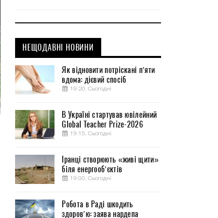
НЕЩОДАВНІ НОВИНИ
Як відновити потріскані п’яти
вдома: дієвий спосіб
19:20, Сьогодні
В Україні стартував ювілейний
Global Teacher Prize-2026
,
19:15, Сьогодні
Іранці створюють «живі щити»
біля енергооб’єктів
19:00, Сьогодні
Робота в Раді шкодить
здоров’ю: заява нардепа