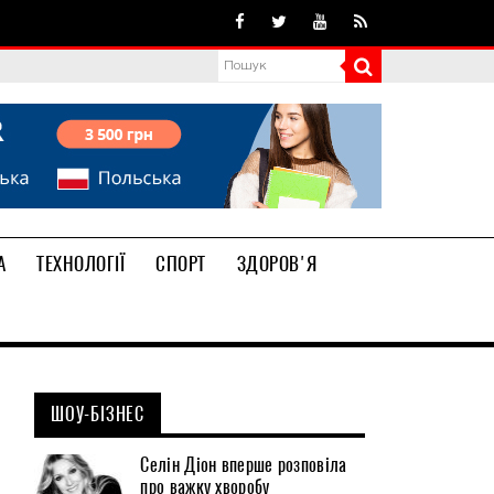
А
ТЕХНОЛОГІЇ
СПОРТ
ЗДОРОВ'Я
ШОУ-БІЗНЕС
Селін Діон вперше розповіла
про важку хворобу