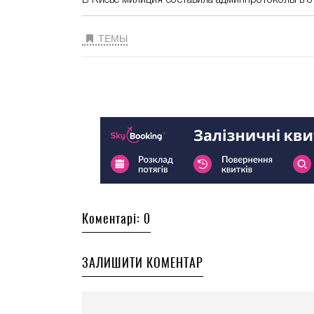
В Киеве милиция составила админпротоколы в о
ТЕМЫ
Коментарі: 0
ЗАЛИШИТИ КОМЕНТАР