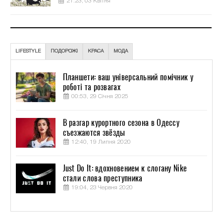
21:23, 03 Квітня
LIFESTYLE
ПОДОРОЖІ
КРАСА
МОДА
Планшети: ваш універсальний помічник у
роботі та розвагах
00:53, 29 Січня 2025
В разгар курортного сезона в Одессу
съезжаются звёзды
12:40, 19 Липня 2020
Just Do It: вдохновением к слогану Nike
стали слова преступника
19:04, 23 Червня 2020