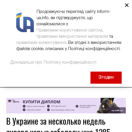
×
НОВИНИ
РЕКЛАМА
INFORM-UA
КОНТАКТИ
Продовжуючи перегляд сайту inform-
ua.info, ви підтверджуєте, що
ознайомилися з
Правилами користування сайтом
,
правилами використання матеріалів
та
правилами коментування
. Ви згодні з використанням
файлів cookie, описаних у Політиці конфіденційності.
Докладніше про Політику конфіденційності
Згоден
В Украине за несколько недель