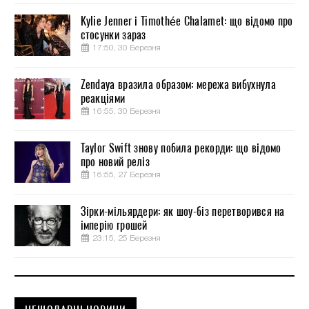
Kylie Jenner і Timothée Chalamet: що відомо про
стосунки зараз
17:50, 30 Березня
Zendaya вразила образом: мережа вибухнула
реакціями
16:55, 30 Березня
Taylor Swift знову побила рекорди: що відомо
про новий реліз
16:55, 27 Березня
Зірки-мільярдери: як шоу-біз перетворився на
імперію грошей
23:15, 25 Березня