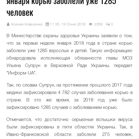
января корью заболели уже 1285
человек
Ксения Коваленко
11:35, 19 Січня 2018
2268
0
В Министерстве охраны здоровья Украины заявили о том,
что за первые недели января 2018 года в стране корью
заболели уже 1285 взрослых и детей. Такую информацию
обнародовала исполняющая обязанности главы МОЗ
Ульяна Супрун в Верховной Раде Украины, передает
"Информ-UA".
Так, по словам Супрун, на протяжении прошлого 2017 года
медики зафиксировали 4 782 случая заболевания корью в
стране. В это же время, за 2018 год уже было
зафиксировано 1285 случаев с заболеванием корью.
Отмечается, что достаточно серьезные вспышки вируса
были зафиксированы в пяти областях Украины. Так, в
Ивано-Франковской области заболели 275 человек,