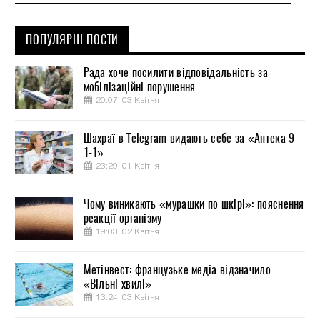
ПОПУЛЯРНІ ПОСТИ
Рада хоче посилити відповідальність за
мобілізаційні порушення
20:07, 03 Квітня
Шахраї в Telegram видають себе за «Аптека 9-
1-1»
23:29, 01 Квітня
Чому виникають «мурашки по шкірі»: пояснення
реакції організму
19:03, 02 Квітня
Метінвест: французьке медіа відзначило
«Вільні хвилі»
13:24, 03 Квітня