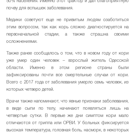
50% населения. Именно этот фактор и дал благоприятную
почву для вспышек заболевания.
Медики советуют еще не привитым людям озаботиться
этим вопросом, так как корь сложно диагностируется на
первоначальной стадии, а также страшна своими
осложнениями.
Также ранее сообщалось о том, что в новом году от кори
уже умер один человек – взрослый житель Одесской
области. Именно в этом регионе страны были
зафиксированы почти все смертельные случаи от кори.
Всего с 2017 года от заболевания умерло семь человек, из
которых четверо детей.
Врачи также напоминают, что явные признаки заболевания,
в виде сыпи по телу, начинают появляться лишь на
четвертые сутки. В первые же дни симптом кори мало
отличаются от гриппа или ОРВИ. У больных фиксируется
высокая температура, головная боль, насморк, в некоторых