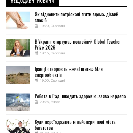
НЕЩОДАВНІ НОВИНИ
Як відновити потріскані п’яти вдома: дієвий
спосіб
19:20, Сьогодні
В Україні стартував ювілейний Global Teacher
Prize-2026
19:15, Сьогодні
Іранці створюють «живі щити» біля
енергооб’єктів
19:00, Сьогодні
Робота в Раді шкодить здоров’ю: заява нардепа
20:25, Вчора
Куди переїжджають мільйонери: нові міста
багатства