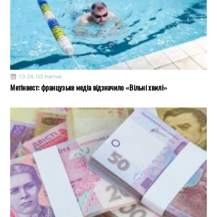
13:24, 03 Квітня
Метінвест: французьке медіа відзначило «Вільні хвилі»