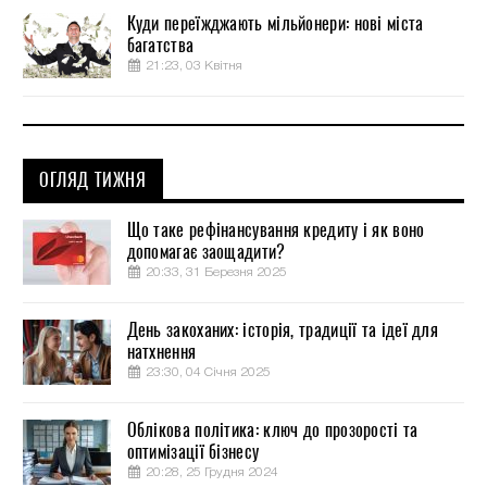
Куди переїжджають мільйонери: нові міста
багатства
21:23, 03 Квітня
ОГЛЯД ТИЖНЯ
Що таке рефінансування кредиту і як воно
допомагає заощадити?
20:33, 31 Березня 2025
День закоханих: історія, традиції та ідеї для
натхнення
23:30, 04 Січня 2025
Облікова політика: ключ до прозорості та
оптимізації бізнесу
20:28, 25 Грудня 2024