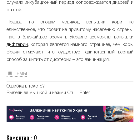
случаях инкубационный период сопровождается диареей и
рвотой.
Правда, по словам медиков, вспышки кори не
единственное, что грозит не привитому населению страны.
Так, в ближайшее время в Украине возможны вспышки
дифтерии
, которая является намного страшнее, чем корь.
Врачи отмечают, что существует единственный верный
способ защитить от дифтерии – это вакцинация.
ТЕМЫ
Ошибка в тексте?
Выдели ее мышкой и нажми Ctrl + Enter
Коментарі: 0