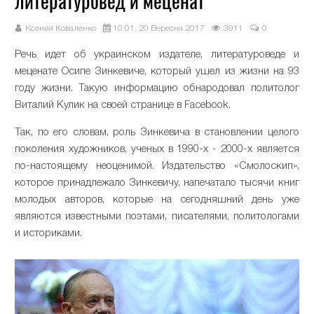
литературовед и меценат
Ксения Коваленко
10:01, 20 Вересня 2017
3911
0
Речь идет об украинском издателе, литературоведе и
меценате Осипе Зинкевиче, который ушел из жизни на 93
году жизни. Такую информацию обнародовал политолог
Виталий Кулик на своей странице в Facebook.
Так, по его словам, роль Зинкевича в становлении целого
поколения художников, ученых в 1990-х - 2000-х является
по-настоящему неоценимой. Издательство «Смолоскип»,
которое принадлежало Зинкевичу, напечатало тысячи книг
молодых авторов, которые на сегодняшний день уже
являются известными поэтами, писателями, политологами
и историками.