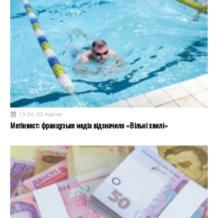
13:24, 03 Квітня
Метінвест: французьке медіа відзначило «Вільні хвилі»