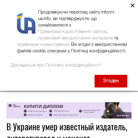
×
НОВИНИ
РЕКЛАМА
INFORM-UA
КОНТАКТИ
Продовжуючи перегляд сайту inform-
ua.info, ви підтверджуєте, що
ознайомилися з
Правилами користування сайтом
,
правилами використання матеріалів
та
правилами коментування
. Ви згодні з використанням
файлів cookie, описаних у Політиці конфіденційності.
Докладніше про Політику конфіденційності
Згоден
В Украине умер известный издатель,