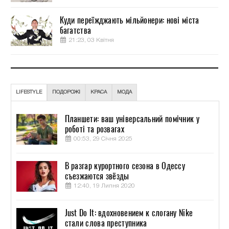
Куди переїжджають мільйонери: нові міста
багатства
21:23, 03 Квітня
LIFESTYLE
ПОДОРОЖІ
КРАСА
МОДА
Планшети: ваш універсальний помічник у
роботі та розвагах
00:53, 29 Січня 2025
В разгар курортного сезона в Одессу
съезжаются звёзды
12:40, 19 Липня 2020
Just Do It: вдохновением к слогану Nike
стали слова преступника