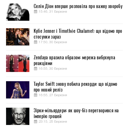
Селін Діон вперше розповіла про важку хворобу
15:46, 31 Березня
Kylie Jenner і Timothée Chalamet: що відомо про
стосунки зараз
17:50, 30 Березня
Zendaya вразила образом: мережа вибухнула
реакціями
16:55, 30 Березня
Taylor Swift знову побила рекорди: що відомо
про новий реліз
16:55, 27 Березня
Зірки-мільярдери: як шоу-біз перетворився на
імперію грошей
23:15, 25 Березня