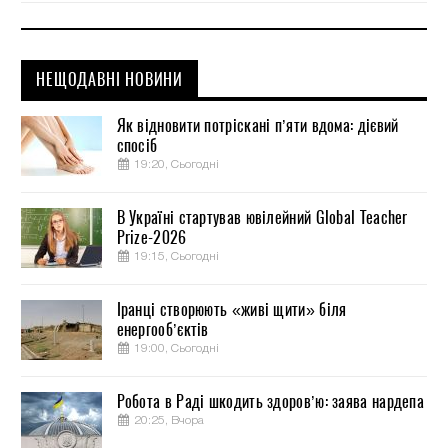
НЕЩОДАВНІ НОВИНИ
Як відновити потріскані п’яти вдома: дієвий
спосіб
19:20, Сьогодні
В Україні стартував ювілейний Global Teacher
Prize-2026
19:15, Сьогодні
Іранці створюють «живі щити» біля
енергооб’єктів
19:00, Сьогодні
Робота в Раді шкодить здоров’ю: заява нардепа
20:25, Вчора