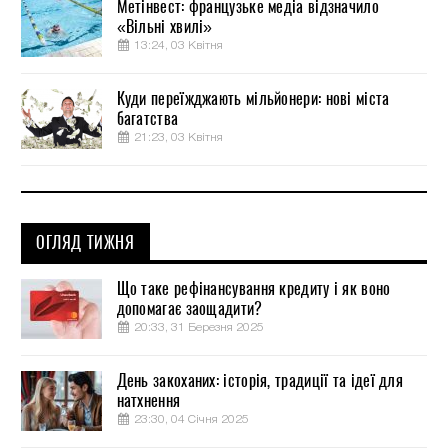
Метінвест: французьке медіа відзначило
«Вільні хвилі»
13:24, 03 Квітня
Куди переїжджають мільйонери: нові міста
багатства
21:23, 03 Квітня
ОГЛЯД ТИЖНЯ
Що таке рефінансування кредиту і як воно
допомагає заощадити?
20:33, 31 Березня 2025
День закоханих: історія, традиції та ідеї для
натхнення
23:30, 04 Січня 2025