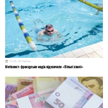
13:24, 03 Квітня
Метінвест: французьке медіа відзначило «Вільні хвилі»