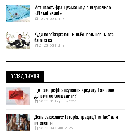
Метінвест: французьке медіа відзначило
«Вільні хвилі»
13:24, 03 Квітня
Куди переїжджають мільйонери: нові міста
багатства
21:23, 03 Квітня
ОГЛЯД ТИЖНЯ
Що таке рефінансування кредиту і як воно
допомагає заощадити?
20:33, 31 Березня 2025
День закоханих: історія, традиції та ідеї для
натхнення
23:30, 04 Січня 2025