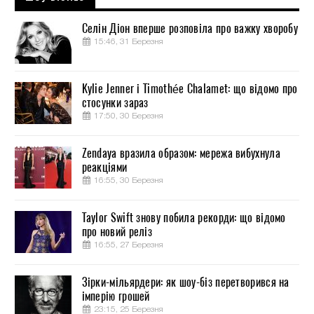
Селін Діон вперше розповіла про важку хворобу
15:46, 31 Березня
Kylie Jenner і Timothée Chalamet: що відомо про
стосунки зараз
17:50, 30 Березня
Zendaya вразила образом: мережа вибухнула
реакціями
16:55, 30 Березня
Taylor Swift знову побила рекорди: що відомо
про новий реліз
16:55, 27 Березня
Зірки-мільярдери: як шоу-біз перетворився на
імперію грошей
23:15, 25 Березня