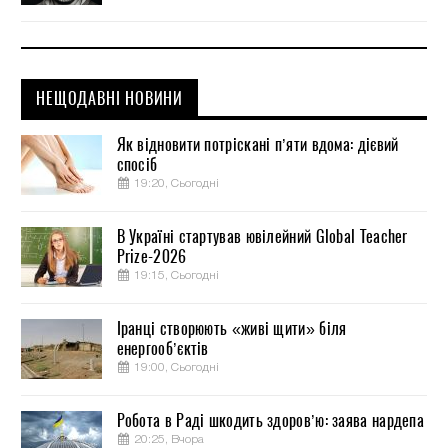
НЕЩОДАВНІ НОВИНИ
Як відновити потріскані п’яти вдома: дієвий
спосіб
19:20, Сьогодні
В Україні стартував ювілейний Global Teacher
Prize-2026
19:15, Сьогодні
Іранці створюють «живі щити» біля
енергооб’єктів
19:00, Сьогодні
Робота в Раді шкодить здоров’ю: заява нардепа
20:25, Вчора