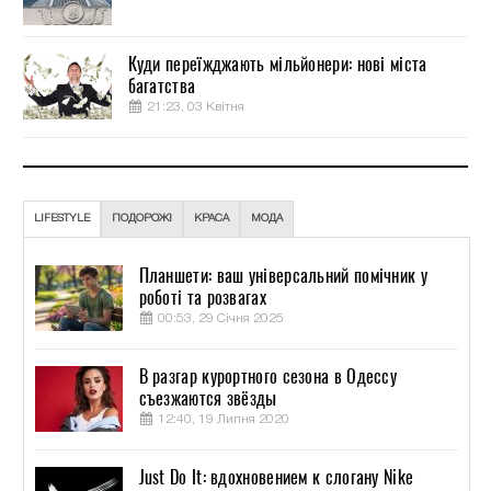
Куди переїжджають мільйонери: нові міста
багатства
21:23, 03 Квітня
LIFESTYLE
ПОДОРОЖІ
КРАСА
МОДА
Планшети: ваш універсальний помічник у
роботі та розвагах
00:53, 29 Січня 2025
В разгар курортного сезона в Одессу
съезжаются звёзды
12:40, 19 Липня 2020
Just Do It: вдохновением к слогану Nike