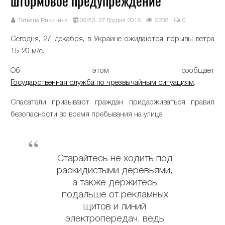
штормовое предупреждение
Татьяна Рикичина
09:53, 27 Грудня 2016
2235
0
Сегодня, 27 декабря, в Украине ожидаются порывы ветра
15-20 м/с.
Об этом сообщает
Государственная служба по чрезвычайным ситуациям
.
Спасатели призывают граждан придерживаться правил
безопасности во время пребывания на улице.
Старайтесь не ходить под
раскидистыми деревьями,
а также держитесь
подальше от рекламных
щитов и линий
электропередач, ведь