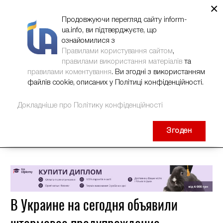
×
НОВИНИ
РЕКЛАМА
INFORM-UA
КОНТАКТИ
Продовжуючи перегляд сайту inform-
ua.info, ви підтверджуєте, що
ознайомилися з
Правилами користування сайтом
,
правилами використання матеріалів
та
правилами коментування
. Ви згодні з використанням
файлів cookie, описаних у Політиці конфіденційності.
Докладніше про Політику конфіденційності
Згоден
В Украине на сегодня объявили