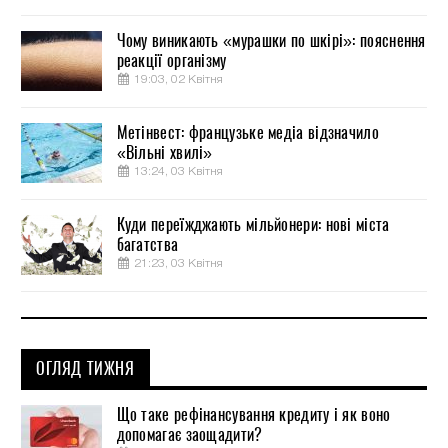
Чому виникають «мурашки по шкірі»: пояснення
реакції організму
19:03, 02 Квітня
Метінвест: французьке медіа відзначило
«Вільні хвилі»
13:24, 03 Квітня
Куди переїжджають мільйонери: нові міста
багатства
21:23, 03 Квітня
ОГЛЯД ТИЖНЯ
Що таке рефінансування кредиту і як воно
допомагає заощадити?