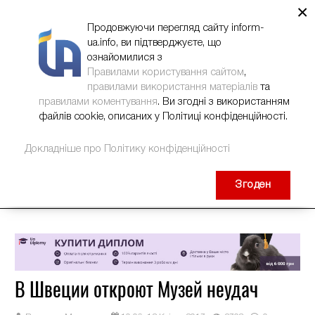
×
НОВИНИ
РЕКЛАМА
INFORM-UA
КОНТАКТИ
Продовжуючи перегляд сайту inform-
ua.info, ви підтверджуєте, що
ознайомилися з
Правилами користування сайтом
,
правилами використання матеріалів
та
правилами коментування
. Ви згодні з використанням
файлів cookie, описаних у Політиці конфіденційності.
Докладніше про Політику конфіденційності
Згоден
В Швеции откроют Музей неудач