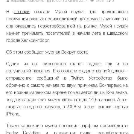
Вероника Михненко
10:06, 12 Квітня 2017
2703
0
В
Швеции
создали Музей неудач, где представлена
продукция разных производителей, которую выпустили, но
она оказались невостребованной на рынке. Музей неудач
начнет принимать посетителей в начале лета в шведском
городе Хельсингборг.
Об этом сообщает журнал Вокруг света.
Одним из его экспонатов станет гаджет, так и не
получивший названия. Его создали с единственной целью –
отправление сообщений в
Twitter
. Устройство было
обречено с самого начала по двум причинам. Во-первых, на
его крайне маленьком экране помещается лишь 22-а знака,
тогда как один твит может включать до 140-а знаков. А во-
вторых, в год его выпуска, в 2008-м, в свет вышли первые
iPhone.
Также коллекцию музея пополнил парфюм производства
Harley Davidson и шариковая ручка, разработанная