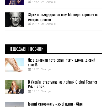
16:55, 27 Березня
Зірки-мільярдери: як шоу-біз перетворився на
імперію грошей
23:15, 25 Березня
НЕЩОДАВНІ НОВИНИ
Як відновити потріскані п’яти вдома: дієвий
спосіб
19:20, Сьогодні
В Україні стартував ювілейний Global Teacher
Prize-2026
19:15, Сьогодні
Іранці створюють «живі щити» біля