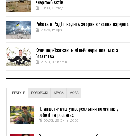
енергооб’єктів
19:00, Сьогодні
Робота в Раді шкодить здоров’ю: заява нардепа
20:25, Вчора
Куди переїжджають мільйонери: нові міста
багатства
21:23, 03 Квітня
LIFESTYLE
ПОДОРОЖІ
КРАСА
МОДА
Планшети: ваш універсальний помічник у
роботі та розвагах
00:53, 29 Січня 2025