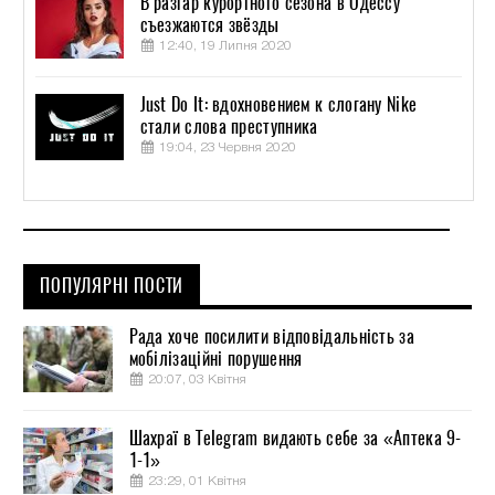
В разгар курортного сезона в Одессу
съезжаются звёзды
12:40, 19 Липня 2020
Just Do It: вдохновением к слогану Nike
стали слова преступника
19:04, 23 Червня 2020
ПОПУЛЯРНІ ПОСТИ
Рада хоче посилити відповідальність за
мобілізаційні порушення
20:07, 03 Квітня
Шахраї в Telegram видають себе за «Аптека 9-
1-1»
23:29, 01 Квітня