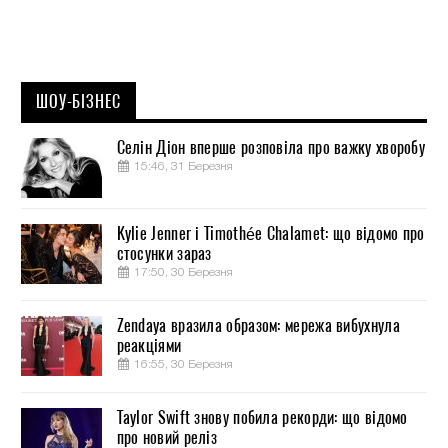
ШОУ-БІЗНЕС
Селін Діон вперше розповіла про важку хворобу
15:46, 31 Березня
Kylie Jenner і Timothée Chalamet: що відомо про
стосунки зараз
17:50, 30 Березня
Zendaya вразила образом: мережа вибухнула
реакціями
16:55, 30 Березня
Taylor Swift знову побила рекорди: що відомо
про новий реліз