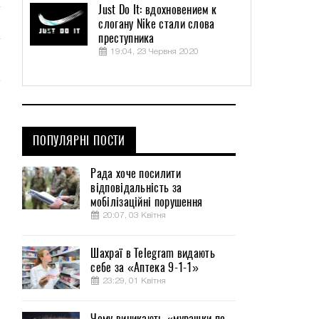
Just Do It: вдохновением к
слогану Nike стали слова
преступника
19:04, 23 Червня 2020
ПОПУЛЯРНІ ПОСТИ
Рада хоче посилити
відповідальність за
мобілізаційні порушення
20:07, 03 Квітня
Шахраї в Telegram видають
себе за «Аптека 9-1-1»
23:29, 01 Квітня
Чому виникають «мурашки по