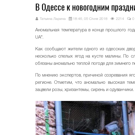
В Одессе к новогодним празд
Татьяна Ларина
18:46, 05 Січня 2018
2214
0
Аномальная температура в конце прошлого год
UA".
Как сообщают жители одного из одесских двори
несколько спелых ягод на кусте малины. По с
обязаны аномально теплой погоде для зимнего пер
По мнению экспертов, причиной созревания яго
регионе. Отметим, что аномально высокая тем
зацвели розы, хризантемы, сирень и одуванчики.