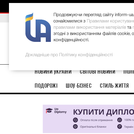
НОВИНИ
РЕКЛАМА
INFORM-UA
КОНТАКТИ
Продовжуючи перегляд сайту inform-ua.i
ВИБІР РЕДАКЦІЇ
В Україні стартував ювілейний Glo
ознайомилися з
Правилами користуван
правилами використання матеріалів
та
згодні з використанням файлів cookie, 
конфіденційності.
Докладніше про Політику конфіденційності
НОВИНИ УКРАЇНИ
СВІТОВІ НОВИНИ
ПОЛІ
ПОДОРОЖІ
ШОУ-БІЗНЕС
СТИЛЬ ЖИТТЯ