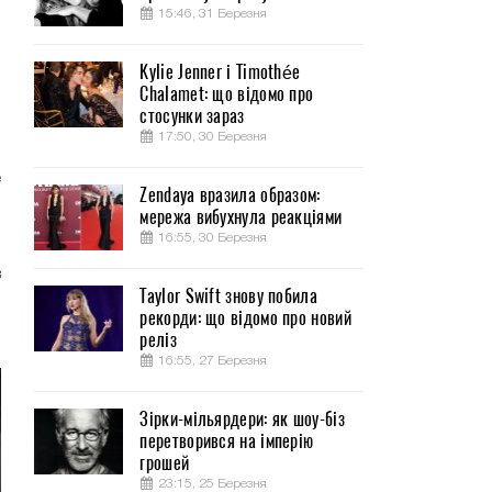
15:46, 31 Березня
Kylie Jenner і Timothée
Chalamet: що відомо про
-
стосунки зараз
17:50, 30 Березня
е
Zendaya вразила образом:
и
мережа вибухнула реакціями
16:55, 30 Березня
в
Taylor Swift знову побила
и
рекорди: що відомо про новий
реліз
16:55, 27 Березня
Зірки-мільярдери: як шоу-біз
перетворився на імперію
грошей
23:15, 25 Березня