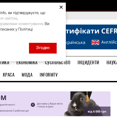
×
nfo, ви підтверджуєте, що
bal Teacher Prize-2026
ня сайтом
,
правилами коментування
. Ви
описаних у Політиці
Згоден
ТИКА
ЕКОНОМІКА
СУСПІЛЬСТВО
ІНЦИДЕНТИ
НАУК
КРАСА
МОДА
INFORMTV