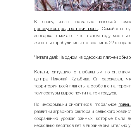
К слову, из-за аномально высокой темп
проснулись предвестники весны
. Семейство с
зоопарка отмечают, что в этом году местные
животные пробудились ото сна лишь 22 февраля, 
Читати далі:
На одном из одесских пляжей обна
Кстати, ситуацию с глобальным потеплением
центра Николай Кульбида. Он рассказал, ч
территории всей планеты, а особенно на терри
температуры вырос почти на три градуса.
По информации синоптиков, глобальное
повыш
развитии аграрного сектора и сельского хозяйс
сохранению урожая озимых, которые были вы
несколько десятков лет в Украине значительно 