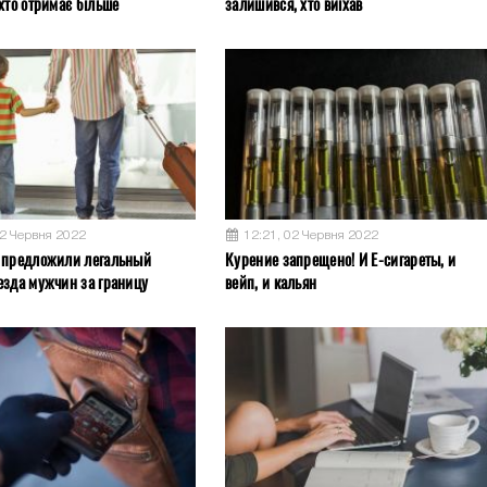
хто отримає більше
залишився, хто виїхав
02 Червня 2022
12:21, 02 Червня 2022
 предложили легальный
Курение запрещено! И Е-сигареты, и
езда мужчин за границу
вейп, и кальян