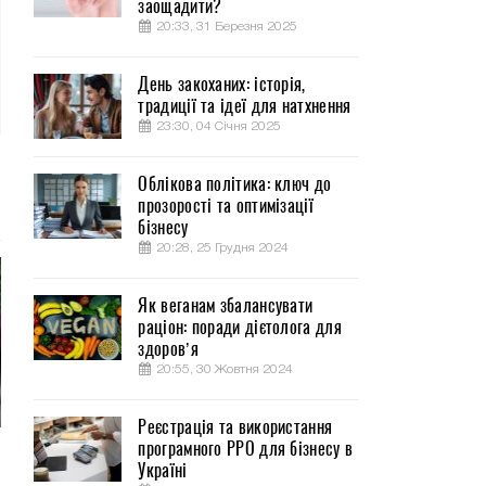
заощадити?
20:33, 31 Березня 2025
День закоханих: історія,
традиції та ідеї для натхнення
23:30, 04 Січня 2025
Облікова політика: ключ до
прозорості та оптимізації
бізнесу
20:28, 25 Грудня 2024
Як веганам збалансувати
раціон: поради дієтолога для
здоров’я
20:55, 30 Жовтня 2024
Реєстрація та використання
програмного РРО для бізнесу в
Україні