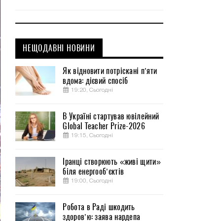
НЕЩОДАВНІ НОВИНИ
Як відновити потріскані п’яти
вдома: дієвий спосіб
19:20, Сьогодні
В Україні стартував ювілейний
Global Teacher Prize-2026
19:15, Сьогодні
Іранці створюють «живі щити»
біля енергооб’єктів
19:00, Сьогодні
Робота в Раді шкодить
здоров’ю: заява нардепа