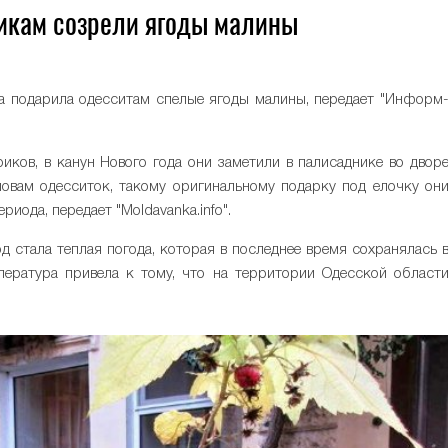
никам созрели ягоды малины
а подарила одесситам спелые ягоды малины, передает "Информ
ков, в канун Нового года они заметили в палисаднике во двор
ловам одесситок, такому оригинальному подарку под елочку он
иода, передает "Moldavanka.infо".
д стала теплая погода, которая в последнее время сохранялась 
пература привела к тому, что на территории Одесской област