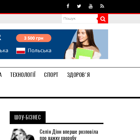
А
ТЕХНОЛОГІЇ
СПОРТ
ЗДОРОВ'Я
ШОУ-БІЗНЕС
Селін Діон вперше розповіла
про важку хворобу