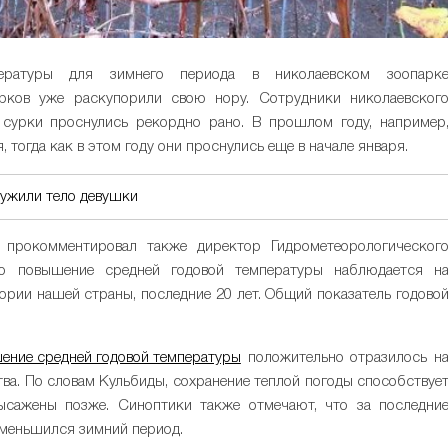
ературы для зимнего периода в николаевском зоопарк
урков уже раскупорили свою нору. Сотрудники николаевског
 сурки проснулись рекордно рано. В прошлом году, например
тогда как в этом году они проснулись еще в начале января.
ружили тело девушки
 прокомментировал также директор Гидрометеорологическог
то повышение средней годовой температуры наблюдается н
тории нашей страны, последние 20 лет. Общий показатель годово
ение средней годовой температуры
положительно отразилось н
тва. По словам Кульбиды, сохранение теплой погоды способствуе
сажены позже. Синоптики также отмечают, что за последни
уменьшился зимний период.