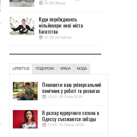
20:25, Вчора
Куди переїжджають
е
мільйонери: нові міста
о
багатства
,
21:23, 03 Квітня
LIFESTYLE
ПОДОРОЖІ
КРАСА
МОДА
о
а
Планшети: ваш універсальний
помічник у роботі та розвагах
й
00:53, 29 Січня 2025
а
В разгар курортного сезона в
т
Одессу съезжаются звёзды
е
12:40, 19 Липня 2020