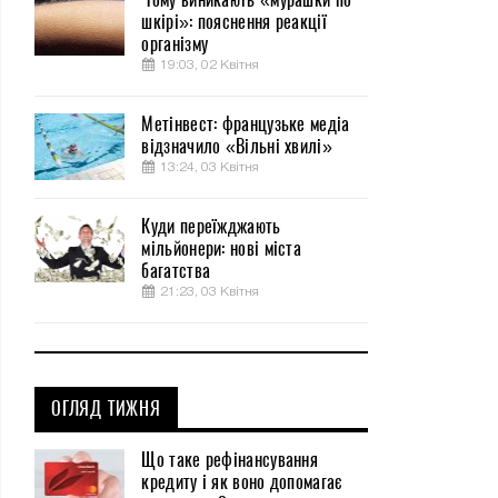
шкірі»: пояснення реакції
організму
19:03, 02 Квітня
Метінвест: французьке медіа
відзначило «Вільні хвилі»
13:24, 03 Квітня
Куди переїжджають
мільйонери: нові міста
багатства
21:23, 03 Квітня
ОГЛЯД ТИЖНЯ
Що таке рефінансування
кредиту і як воно допомагає