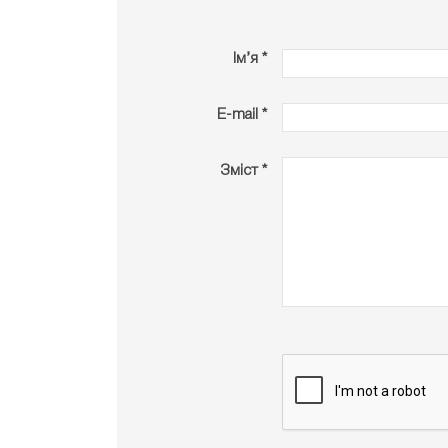
Ім’я *
E-mail *
Зміст *