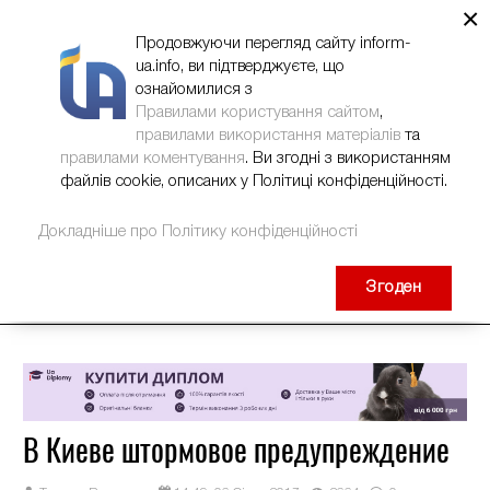
×
НОВИНИ
РЕКЛАМА
INFORM-UA
КОНТАКТИ
Продовжуючи перегляд сайту inform-
ua.info, ви підтверджуєте, що
ознайомилися з
Правилами користування сайтом
,
правилами використання матеріалів
та
правилами коментування
. Ви згодні з використанням
файлів cookie, описаних у Політиці конфіденційності.
Докладніше про Політику конфіденційності
Згоден
В Киеве штормовое предупреждение