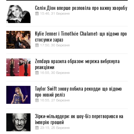
Селін Діон вперше розповіла про важку хворобу
15:46, 31 Березня
Kylie Jenner і Timothée Chalamet: що відомо про
стосунки зараз
17:50, 30 Березня
Zendaya вразила образом: мережа вибухнула
реакціями
16:55, 30 Березня
Taylor Swift знову побила рекорди: що відомо
про новий реліз
16:55, 27 Березня
Зірки-мільярдери: як шоу-біз перетворився на
імперію грошей
23:15, 25 Березня