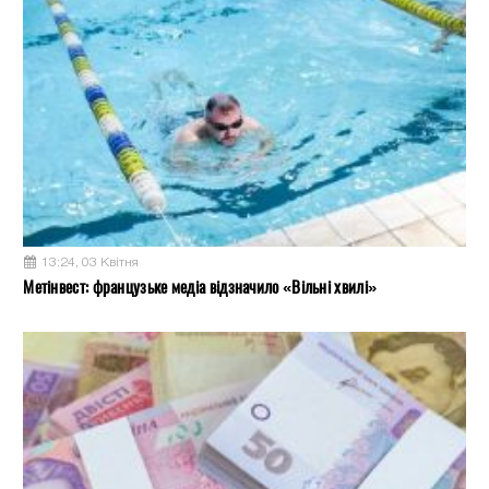
13:24, 03 Квітня
Метінвест: французьке медіа відзначило «Вільні хвилі»