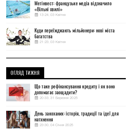
Метінвест: французьке медіа відзначило
«Вільні хвилі»
13:24, 03 Квітня
Куди переїжджають мільйонери: нові міста
багатства
21:23, 03 Квітня
ОГЛЯД ТИЖНЯ
Що таке рефінансування кредиту і як воно
допомагає заощадити?
20:33, 31 Березня 2025
День закоханих: історія, традиції та ідеї для
натхнення
23:30, 04 Січня 2025