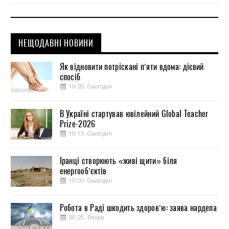
НЕЩОДАВНІ НОВИНИ
Як відновити потріскані п’яти вдома: дієвий
спосіб
19:20, Сьогодні
В Україні стартував ювілейний Global Teacher
Prize-2026
19:15, Сьогодні
Іранці створюють «живі щити» біля
енергооб’єктів
19:00, Сьогодні
Робота в Раді шкодить здоров’ю: заява нардепа
20:25, Вчора