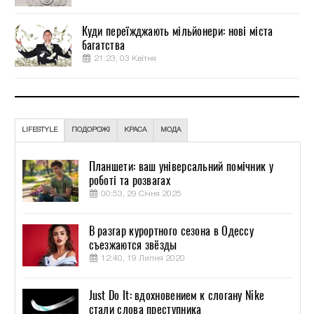
Куди переїжджають мільйонери: нові міста
багатства
21:23, 03 Квітня
LIFESTYLE
ПОДОРОЖІ
КРАСА
МОДА
Планшети: ваш універсальний помічник у
роботі та розвагах
00:53, 29 Січня 2025
В разгар курортного сезона в Одессу
съезжаются звёзды
12:40, 19 Липня 2020
Just Do It: вдохновением к слогану Nike
стали слова преступника