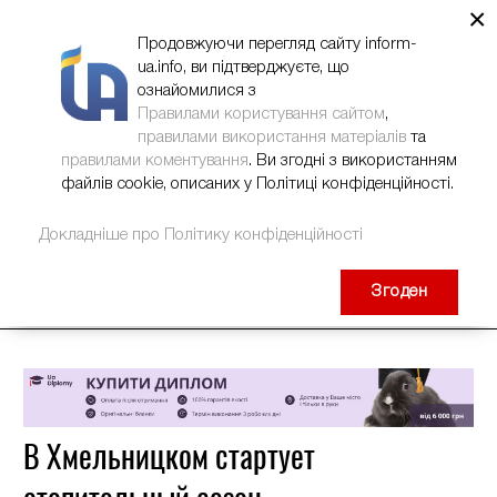
×
НОВИНИ
РЕКЛАМА
INFORM-UA
КОНТАКТИ
Продовжуючи перегляд сайту inform-
ua.info, ви підтверджуєте, що
ознайомилися з
Правилами користування сайтом
,
правилами використання матеріалів
та
правилами коментування
. Ви згодні з використанням
файлів cookie, описаних у Політиці конфіденційності.
Докладніше про Політику конфіденційності
Згоден
В Хмельницком стартует