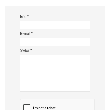
Ім’я *
E-mail *
Зміст *