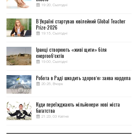
19:20, Сьогодні
В Україні стартував ювілейний Global Teacher
Prize-2026
19:15, Сьогодні
Іранці створюють «живі щити» біля
енергооб’єктів
19:00, Сьогодні
Робота в Раді шкодить здоров’ю: заява нардепа
20:25, Вчора
Куди переїжджають мільйонери: нові міста
багатства
21:23, 03 Квітня