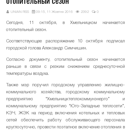
отопительный сезон
UNIAN RSS
09:15, 11 Жовтня 2016
2392
0
Сегодня, 11 октября, в Хмельницком начинается
отопительный сезон.
Соответствующее распоряжение 10 октября подписал
городской голова Александр Симчишин.
Согласно документу, отопительный сезон начинается
раньше в связи с резким снижением среднесуточной
температуры воздуха.
Также мэр поручил городскому управлению жилищно-
коммунального хозяйства, городскому коммунальному
предприятию "Хмельницктеплокоммунэнерго” и
коммунальному предприятию "Юго-Западные теплосети”,
КЭЧ, ЖЭК на период включения котельных и тепловых
сетей обеспечить работу обслуживающего персонала
круглосуточно, провести поэтапное включение отопления в