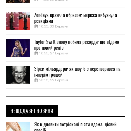
Zendaya вразила образом: мережа вибухнула
реакціями
16:55, 30 Березня
Taylor Swift знову побила рекорди: що відомо
про новий реліз
16:55, 27 Березня
Зірки-мільярдери: як шоу-біз перетворився на
імперію грошей
23:15, 25 Березня
НЕЩОДАВНІ НОВИНИ
Як відновити потріскані п’яти вдома: дієвий
спосіб