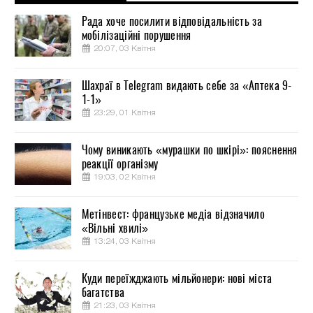
Рада хоче посилити відповідальність за
мобілізаційні порушення
20:07, 03 Квітня
Шахраї в Telegram видають себе за «Аптека 9-
1-1»
23:29, 01 Квітня
Чому виникають «мурашки по шкірі»: пояснення
реакції організму
19:03, 02 Квітня
Метінвест: французьке медіа відзначило
«Вільні хвилі»
13:24, 03 Квітня
Куди переїжджають мільйонери: нові міста
багатства
21:23, 03 Квітня