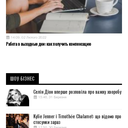
14:09, 02 Лютого 2022
Работа в выходные дни: как получить компенсацию
ШОУ-БІЗНЕС
Селін Діон вперше розповіла про важку хворобу
15:46, 31 Березня
Kylie Jenner і Timothée Chalamet: що відомо про
стосунки зараз
17:50, 30 Березня