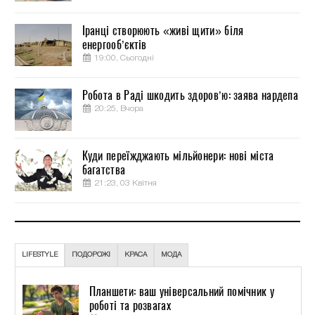
Іранці створюють «живі щити» біля
енергооб’єктів
19:00, Сьогодні
Робота в Раді шкодить здоров’ю: заява нардепа
20:25, Вчора
Куди переїжджають мільйонери: нові міста
багатства
21:23, 03 Квітня
LIFESTYLE
ПОДОРОЖІ
КРАСА
МОДА
Планшети: ваш універсальний помічник у
роботі та розвагах