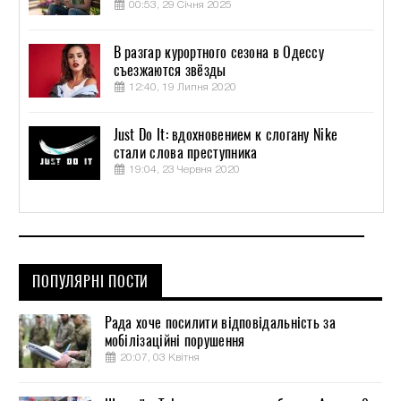
00:53, 29 Січня 2025
В разгар курортного сезона в Одессу
съезжаются звёзды
12:40, 19 Липня 2020
Just Do It: вдохновением к слогану Nike
стали слова преступника
19:04, 23 Червня 2020
ПОПУЛЯРНІ ПОСТИ
Рада хоче посилити відповідальність за
мобілізаційні порушення
20:07, 03 Квітня