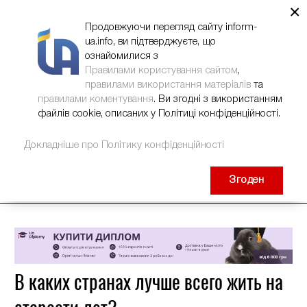
×
НОВИНИ
РЕКЛАМА
INFORM-UA
КОНТАКТИ
Продовжуючи перегляд сайту inform-
ua.info, ви підтверджуєте, що
ознайомилися з
Правилами користування сайтом
,
правилами використання матеріалів
та
правилами коментування
. Ви згодні з використанням
файлів cookie, описаних у Політиці конфіденційності.
Докладніше про Політику конфіденційності
Згоден
В каких странах лучше всего жить на