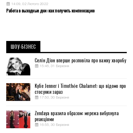
14:09, 02 Лютого 2022
Работа в выходные дни: как получить компенсацию
ШОУ-БІЗНЕС
Селін Діон вперше розповіла про важку хворобу
15:46, 31 Березня
Kylie Jenner і Timothée Chalamet: що відомо про
стосунки зараз
17:50, 30 Березня
Zendaya вразила образом: мережа вибухнула
реакціями
16:55, 30 Березня