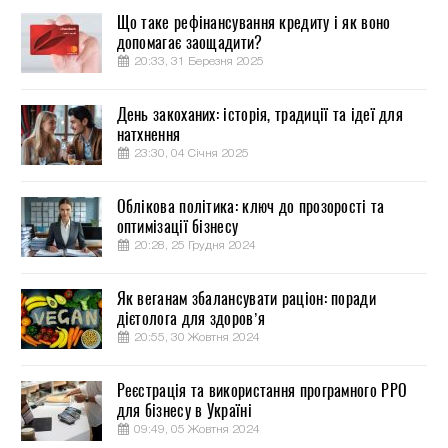
Що таке рефінансування кредиту і як воно
допомагає заощадити?
20:33, 31 Березня 2025
День закоханих: історія, традиції та ідеї для
натхнення
23:30, 04 Січня 2025
Облікова політика: ключ до прозорості та
оптимізації бізнесу
20:28, 25 Грудня 2024
Як веганам збалансувати раціон: поради
дієтолога для здоров’я
20:55, 30 Жовтня 2024
Реєстрація та використання програмного РРО
для бізнесу в Україні
09:49, 05 Жовтня 2024