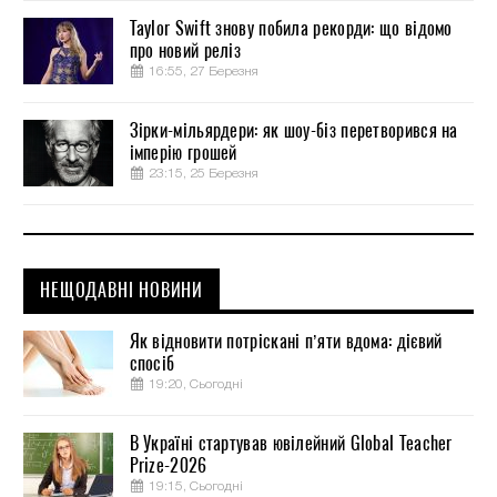
Taylor Swift знову побила рекорди: що відомо
про новий реліз
16:55, 27 Березня
Зірки-мільярдери: як шоу-біз перетворився на
імперію грошей
23:15, 25 Березня
НЕЩОДАВНІ НОВИНИ
Як відновити потріскані п’яти вдома: дієвий
спосіб
19:20, Сьогодні
В Україні стартував ювілейний Global Teacher
Prize-2026
19:15, Сьогодні