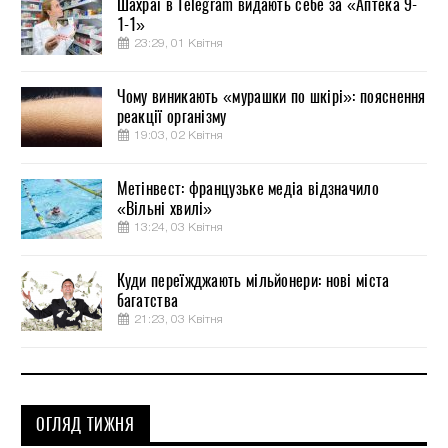
Шахраї в Telegram видають себе за «Аптека 9-
1-1»
23:29, 01 Квітня
Чому виникають «мурашки по шкірі»: пояснення
реакції організму
19:03, 02 Квітня
Метінвест: французьке медіа відзначило
«Вільні хвилі»
13:24, 03 Квітня
Куди переїжджають мільйонери: нові міста
багатства
21:23, 03 Квітня
ОГЛЯД ТИЖНЯ