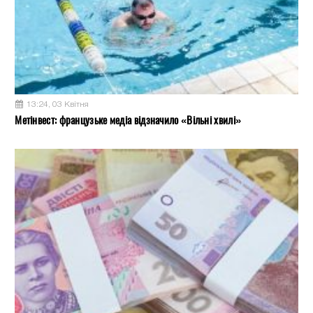
13:24, 03 Квітня
Метінвест: французьке медіа відзначило «Вільні хвилі»