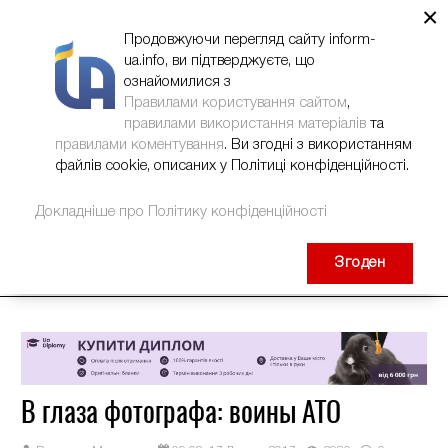
×
НОВИНИ
РЕКЛАМА
INFORM-UA
КОНТАКТИ
Продовжуючи перегляд сайту inform-
ua.info, ви підтверджуєте, що
ознайомилися з
Правилами користування сайтом
,
правилами використання матеріалів
та
правилами коментування
. Ви згодні з використанням
файлів cookie, описаних у Політиці конфіденційності.
Докладніше про Політику конфіденційності
Згоден
В глаза фотографа: воины АТО