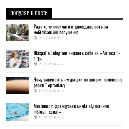
ПОПУЛЯРНІ ПОСТИ
Рада хоче посилити відповідальність за
мобілізаційні порушення
20:07, 03 Квітня
Шахраї в Telegram видають себе за «Аптека 9-
1-1»
23:29, 01 Квітня
Чому виникають «мурашки по шкірі»: пояснення
реакції організму
19:03, 02 Квітня
Метінвест: французьке медіа відзначило
«Вільні хвилі»
13:24, 03 Квітня