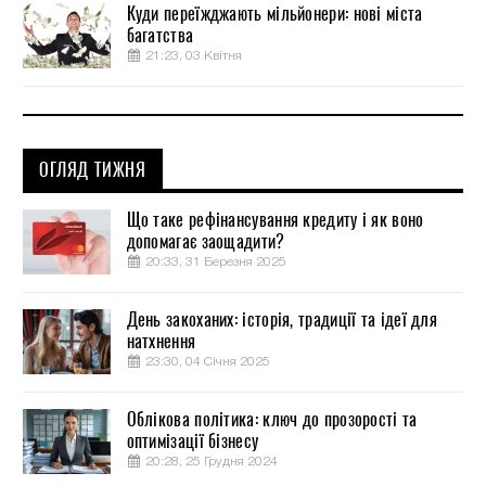
Куди переїжджають мільйонери: нові міста
багатства
21:23, 03 Квітня
ОГЛЯД ТИЖНЯ
Що таке рефінансування кредиту і як воно
допомагає заощадити?
20:33, 31 Березня 2025
День закоханих: історія, традиції та ідеї для
натхнення
23:30, 04 Січня 2025
Облікова політика: ключ до прозорості та
оптимізації бізнесу
20:28, 25 Грудня 2024