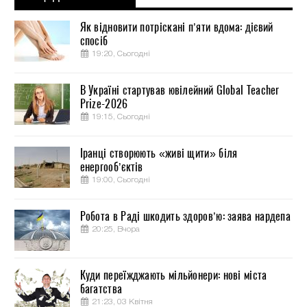
Як відновити потріскані п’яти вдома: дієвий
спосіб
19:20, Сьогодні
В Україні стартував ювілейний Global Teacher
Prize-2026
19:15, Сьогодні
Іранці створюють «живі щити» біля
енергооб’єктів
19:00, Сьогодні
Робота в Раді шкодить здоров’ю: заява нардепа
20:25, Вчора
Куди переїжджають мільйонери: нові міста
багатства
21:23, 03 Квітня