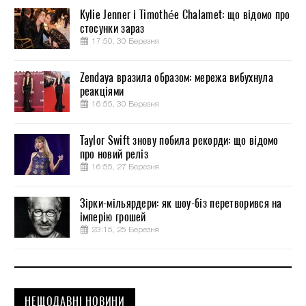
Kylie Jenner і Timothée Chalamet: що відомо про
стосунки зараз
17:50, 30 Березня
Zendaya вразила образом: мережа вибухнула
реакціями
16:55, 30 Березня
Taylor Swift знову побила рекорди: що відомо
про новий реліз
16:55, 27 Березня
Зірки-мільярдери: як шоу-біз перетворився на
імперію грошей
23:15, 25 Березня
НЕЩОДАВНІ НОВИНИ