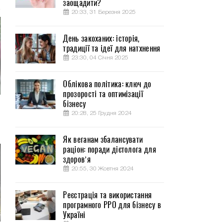
заощадити?
20:33, 31 Березня 2025
День закоханих: історія,
традиції та ідеї для натхнення
23:30, 04 Січня 2025
Облікова політика: ключ до
прозорості та оптимізації
бізнесу
20:28, 25 Грудня 2024
Як веганам збалансувати
раціон: поради дієтолога для
здоров’я
20:55, 30 Жовтня 2024
Реєстрація та використання
програмного РРО для бізнесу в
Україні