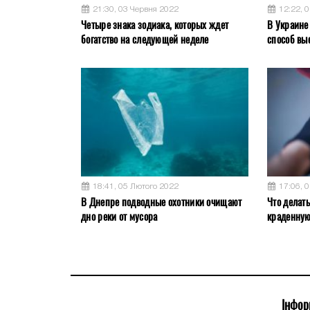
21:30, 03 Червня 2022
12:22, 
Четыре знака зодиака, которых ждет
В Украине
богатство на следующей неделе
способ вы
18:41, 05 Лютого 2022
17:06, 
В Днепре подводные охотники очищают
Что делат
дно реки от мусора
краденну
Інфор