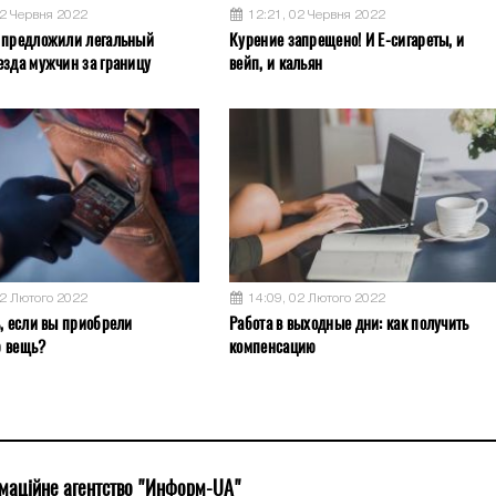
02 Червня 2022
12:21, 02 Червня 2022
 предложили легальный
Курение запрещено! И Е-сигареты, и
езда мужчин за границу
вейп, и кальян
02 Лютого 2022
14:09, 02 Лютого 2022
ь, если вы приобрели
Работа в выходные дни: как получить
ю вещь?
компенсацию
маційне агентство "Информ-UA"