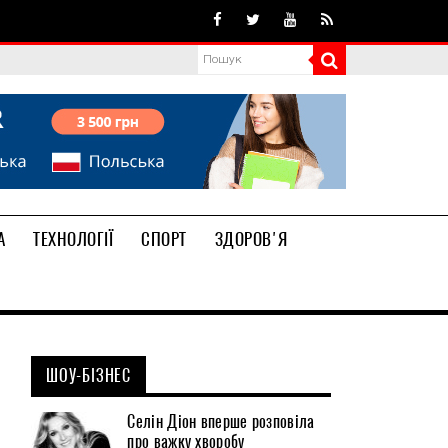
А
ТЕХНОЛОГІЇ
СПОРТ
ЗДОРОВ'Я
ШОУ-БІЗНЕС
Селін Діон вперше розповіла
про важку хворобу