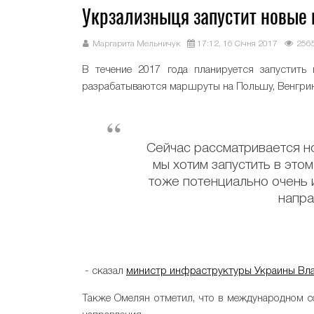
Укрзализныця запустит новые 
Маргарита Мельничук
17:12, 16 Січня 2017
256
В течение 2017 года планируется запустить 
разрабатываются маршруты на Польшу, Венгри
Сейчас рассматривается н
мы хотим запустить в это
тоже потенциально очень
напра
- сказал
министр инфраструктуры Украины Вл
Также Омелян отметил, что в международном 