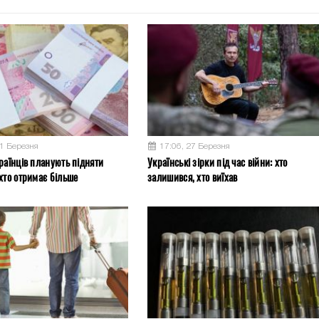
31 Березня
17:06, 27 Березня
раїнців планують підняти
Українські зірки під час війни: хто
хто отримає більше
залишився, хто виїхав