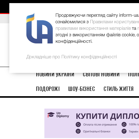
НОВИНИ
РЕКЛАМА
INFORM-UA
КОНТАКТИ
Продовжуючи перегляд сайту inform-ua.i
ВИБІР РЕДАКЦІЇ
В Україні стартував ювілейний Glo
ознайомилися з
Правилами користуван
правилами використання матеріалів
та
згодні з використанням файлів cookie, 
конфіденційності.
Докладніше про Політику конфіденційності
НОВИНИ УКРАЇНИ
СВІТОВІ НОВИНИ
ПОЛІ
ПОДОРОЖІ
ШОУ-БІЗНЕС
СТИЛЬ ЖИТТЯ