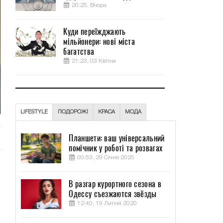
20:25, Вчора
Куди переїжджають
мільйонери: нові міста
багатства
21:23, 03 Квітня
LIFESTYLE
ПОДОРОЖІ
КРАСА
МОДА
Планшети: ваш універсальний
помічник у роботі та розвагах
00:53, 29 Січня 2025
В разгар курортного сезона в
Одессу съезжаются звёзды
12:40, 19 Липня 2020