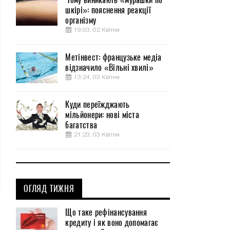
шкірі»: пояснення реакції
організму
19:03, 02 Квітня
Метінвест: французьке медіа
відзначило «Вільні хвилі»
13:24, 03 Квітня
Куди переїжджають
мільйонери: нові міста
багатства
21:23, 03 Квітня
ОГЛЯД ТИЖНЯ
Що таке рефінансування
кредиту і як воно допомагає