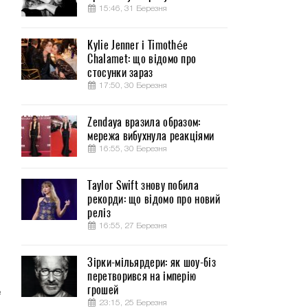
15:46, 31 Березня
Kylie Jenner і Timothée
Chalamet: що відомо про
,
стосунки зараз
17:50, 30 Березня
Zendaya вразила образом:
мережа вибухнула реакціями
16:55, 30 Березня
Taylor Swift знову побила
рекорди: що відомо про новий
реліз
16:55, 27 Березня
Зірки-мільярдери: як шоу-біз
перетворився на імперію
грошей
е
23:15, 25 Березня