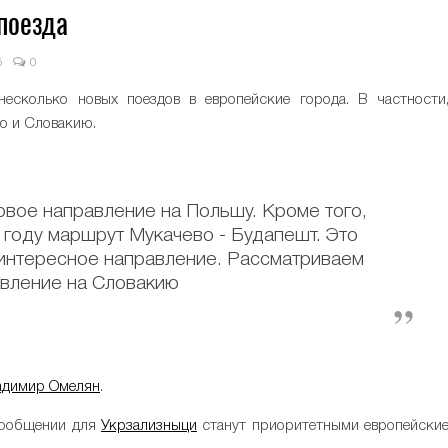
поезда
5
0
несколько новых поездов в европейские города. В частности
ю и Словакию.
овое направление на Польшу. Кроме того,
м году маршрут Мукачево - Будапешт. Это
 интересное направление. Рассматриваем
вление на Словакию
адимир Омелян
.
сообщении для
Укрзализныци
станут приоритетными европейски