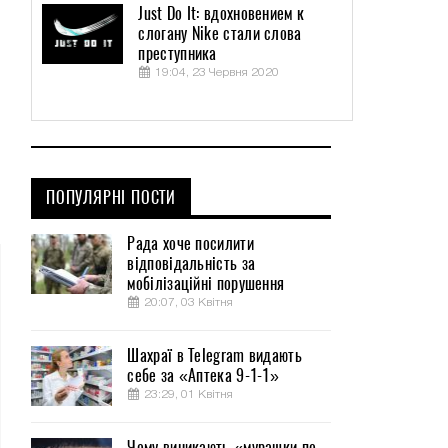
Just Do It: вдохновением к
слогану Nike стали слова
преступника
19:04, 23 Червня 2020
ПОПУЛЯРНІ ПОСТИ
Рада хоче посилити
відповідальність за
мобілізаційні порушення
20:07, 03 Квітня
Шахраї в Telegram видають
себе за «Аптека 9-1-1»
23:29, 01 Квітня
Чому виникають «мурашки по