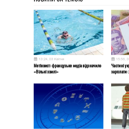
13:24, 03 Квітня
15:56, 
Метінвест: французьке медіа відзначило
Частині ук
«Вільні хвилі»
зарплати: 