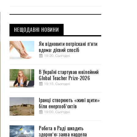
НЕЩОДАВНІ НОВИНИ
Як відновити потріскані п’яти
вдома: дієвий спосіб
19:20, Сьогодні
В Україні стартував ювілейний
Global Teacher Prize-2026
19:15, Сьогодні
Іранці створюють «живі щити»
біля енергооб’єктів
19:00, Сьогодні
Робота в Раді шкодить
здоров’ю: заява нардепа