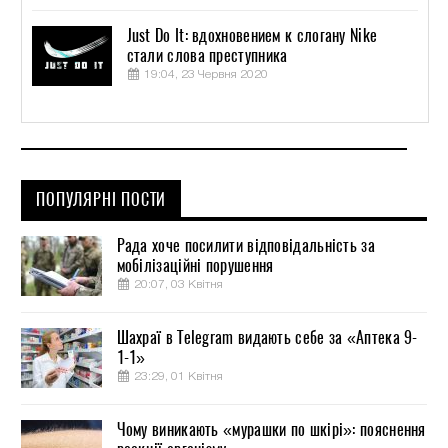
Just Do It: вдохновением к слогану Nike
стали слова преступника
19:04, 23 Червня 2020
ПОПУЛЯРНІ ПОСТИ
Рада хоче посилити відповідальність за
мобілізаційні порушення
20:07, 03 Квітня
Шахраї в Telegram видають себе за «Аптека 9-
1-1»
23:29, 01 Квітня
Чому виникають «мурашки по шкірі»: пояснення