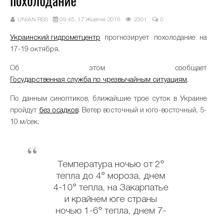
похолодание
UNIAN RSS
09:45, 17 Жовтня 2016
2301
0
Украинский гидрометцентр
прогнозирует похолодание на
17-19 октября.
Об этом сообщает
Государственная служба по чрезвычайным ситуациям
.
По данным синоптиков, ближайшие трое суток в Украине
пройдут
без осадков
. Ветер восточный и юго-восточный, 5-
10 м/сек.
Температура ночью от 2°
тепла до 4° мороза, днем
4-10° тепла, на Закарпатье
и крайнем юге страны
ночью 1-6° тепла, днем 7-