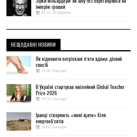
Зірки-мільярдери: як шоу-біз перетворився на
імперію грошей
23:15, 25 Березня
НЕЩОДАВНІ НОВИНИ
Як відновити потріскані п’яти вдома: дієвий
спосіб
19:20, Сьогодні
В Україні стартував ювілейний Global Teacher
Prize-2026
19:15, Сьогодні
Іранці створюють «живі щити» біля
енергооб’єктів
19:00, Сьогодні