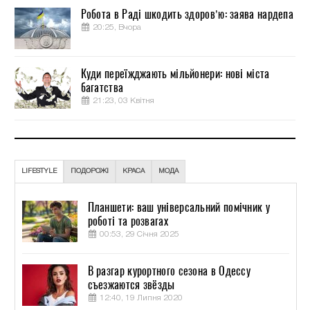
Робота в Раді шкодить здоров’ю: заява нардепа
20:25, Вчора
Куди переїжджають мільйонери: нові міста
багатства
21:23, 03 Квітня
LIFESTYLE
ПОДОРОЖІ
КРАСА
МОДА
Планшети: ваш універсальний помічник у
роботі та розвагах
00:53, 29 Січня 2025
В разгар курортного сезона в Одессу
съезжаются звёзды
12:40, 19 Липня 2020