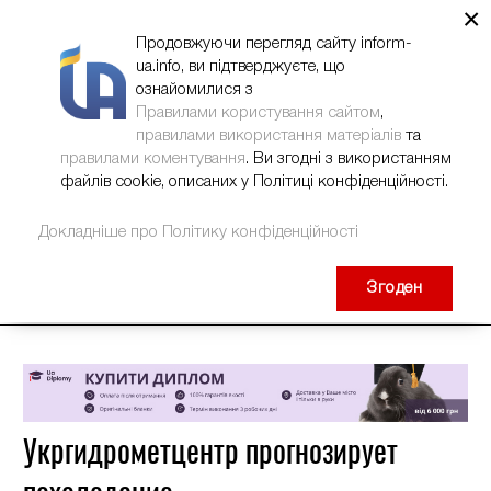
×
НОВИНИ
РЕКЛАМА
INFORM-UA
КОНТАКТИ
Продовжуючи перегляд сайту inform-
ua.info, ви підтверджуєте, що
ознайомилися з
Правилами користування сайтом
,
правилами використання матеріалів
та
правилами коментування
. Ви згодні з використанням
файлів cookie, описаних у Політиці конфіденційності.
Докладніше про Політику конфіденційності
Згоден
Укргидрометцентр прогнозирует