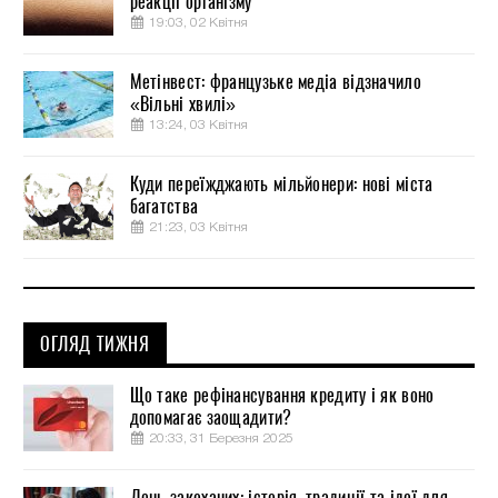
реакції організму
19:03, 02 Квітня
Метінвест: французьке медіа відзначило
«Вільні хвилі»
13:24, 03 Квітня
Куди переїжджають мільйонери: нові міста
багатства
21:23, 03 Квітня
ОГЛЯД ТИЖНЯ
Що таке рефінансування кредиту і як воно
допомагає заощадити?
20:33, 31 Березня 2025
День закоханих: історія, традиції та ідеї для