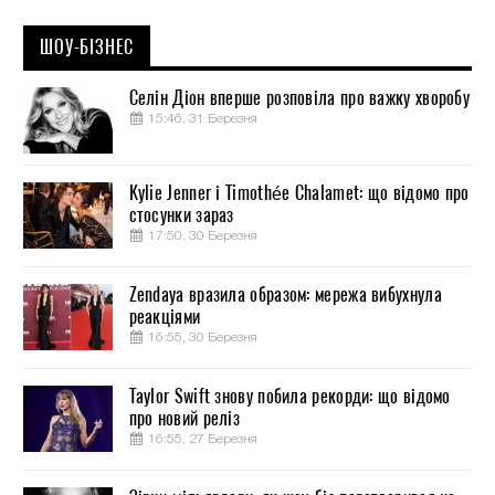
ШОУ-БІЗНЕС
Селін Діон вперше розповіла про важку хворобу
15:46, 31 Березня
Kylie Jenner і Timothée Chalamet: що відомо про
стосунки зараз
17:50, 30 Березня
Zendaya вразила образом: мережа вибухнула
реакціями
16:55, 30 Березня
Taylor Swift знову побила рекорди: що відомо
про новий реліз
16:55, 27 Березня