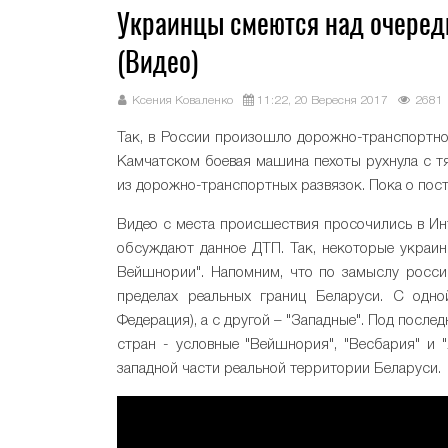
Украинцы смеются над очеред
(Видео)
Ксения Коваленко
11:22, 20 Вересня 2017
2681
Так, в России произошло дорожно-транспортно
Камчатском боевая машина пехоты рухнула с тя
из дорожно-транспортных развязок. Пока о пос
Видео с места происшествия просочились в Инт
обсуждают данное ДТП. Так, некоторые украи
Вейшнории". Напомним, что по замыслу росси
пределах реальных границ Беларуси. С одно
Федерация), а с другой – "Западные". Под пос
стран - условные "Вейшнория", "Весбария" и 
западной части реальной территории Беларуси.