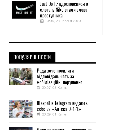
Just Do It: вдохновением к
слогану Nike стали слова
преступника
19:04, 23 Червня 2020
ПОПУЛЯРНІ ПОСТИ
Рада хоче посилити
відповідальність за
мобілізаційні порушення
20:07, 03 Квітня
Шахраї в Telegram видають
себе за «Аптека 9-1-1»
23:29, 01 Квітня
Чому виникають «мурашки по