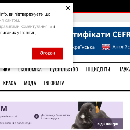
×
nfo, ви підтверджуєте, що
bal Teacher Prize-2026
ня сайтом
,
правилами коментування
. Ви
описаних у Політиці
Згоден
ТИКА
ЕКОНОМІКА
СУСПІЛЬСТВО
ІНЦИДЕНТИ
НАУК
КРАСА
МОДА
INFORMTV