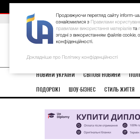
НОВИНИ
РЕКЛАМА
INFORM-UA
КОНТАКТИ
Продовжуючи перегляд сайту inform-ua.i
ВИБІР РЕДАКЦІЇ
В Україні стартував ювілейний Glo
ознайомилися з
Правилами користуван
правилами використання матеріалів
та
згодні з використанням файлів cookie, 
конфіденційності.
Докладніше про Політику конфіденційності
НОВИНИ УКРАЇНИ
СВІТОВІ НОВИНИ
ПОЛІ
ПОДОРОЖІ
ШОУ-БІЗНЕС
СТИЛЬ ЖИТТЯ