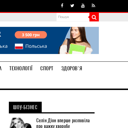
А
ТЕХНОЛОГІЇ
СПОРТ
ЗДОРОВ'Я
ШОУ-БІЗНЕС
Селін Діон вперше розповіла
про важку хворобу