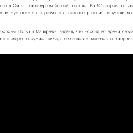
не под Санкт-Петербургом боевой вертолет Ка-52 непроизвольн
рону журналистов, в результате тяжелые ранения получили дв
 обороны Польши Мацеревич заявил, что Россия во время свои
нить ядерное оружие. Также, по его словам, маневры со сторон