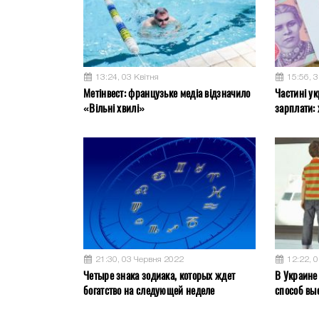
13:24, 03 Квітня
15:56, 
Метінвест: французьке медіа відзначило
Частині ук
«Вільні хвилі»
зарплати: 
21:30, 03 Червня 2022
12:22, 
Четыре знака зодиака, которых ждет
В Украине
богатство на следующей неделе
способ вы