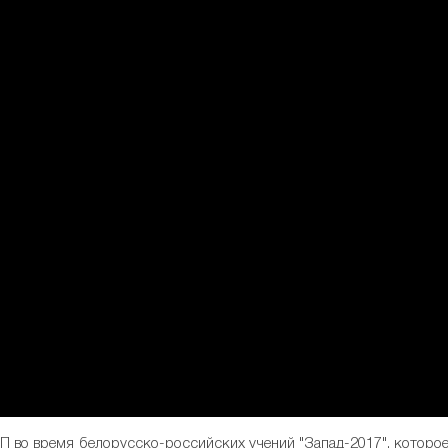
П во время белорусско-российских учений "Запад-2017", которо