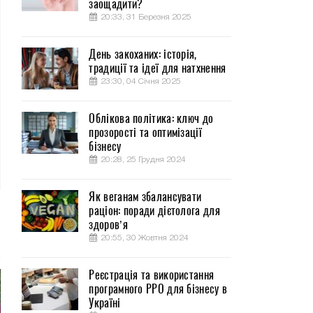
заощадити?
20:33, 31 Березня 2025
День закоханих: історія,
традиції та ідеї для натхнення
23:30, 04 Січня 2025
Облікова політика: ключ до
прозорості та оптимізації
бізнесу
20:28, 25 Грудня 2024
Як веганам збалансувати
раціон: поради дієтолога для
здоров’я
20:55, 30 Жовтня 2024
Реєстрація та використання
програмного РРО для бізнесу в
Україні