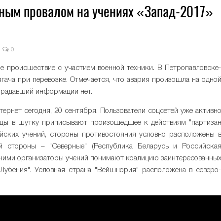
ным провалом на учениях «Запад-2017»
0
е происшествие с участием военной техники. В Петропавловске
гача при перевозке. Отмечается, что авария произошла на одно
традавший информации нет.
ернет сегодня, 20 сентября. Пользователи соцсетей уже активн
нцы в шутку приписывают произошедшее к действиям "партиза
йских учений, стороны противостояния условно расположены 
й стороны – "Северные" (Республика Беларусь и Российска
ледними организаторы учений понимают коалицию заинтересованны
"Лубения". Условная страна "Вейшнория" расположена в северо