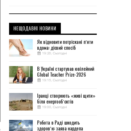
НЕЩОДАВНІ НОВИНИ
Як відновити потріскані п’яти
вдома: дієвий спосіб
19:20, Сьогодні
В Україні стартував ювілейний
Global Teacher Prize-2026
19:15, Сьогодні
Іранці створюють «живі щити»
біля енергооб’єктів
19:00, Сьогодні
Робота в Раді шкодить
здоров’ю: заява нардепа
е