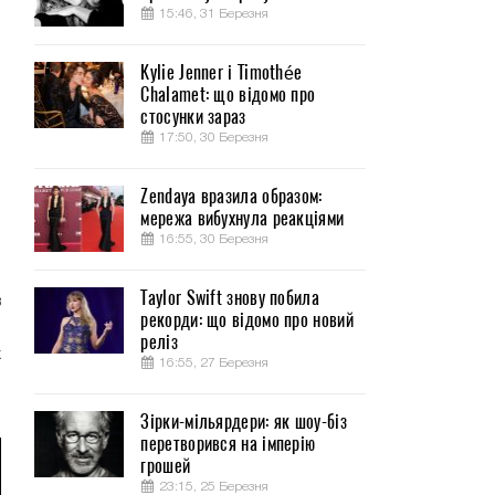
15:46, 31 Березня
Kylie Jenner і Timothée
Chalamet: що відомо про
стосунки зараз
17:50, 30 Березня
-
й
Zendaya вразила образом:
мережа вибухнула реакціями
16:55, 30 Березня
о
н
Taylor Swift знову побила
в
рекорди: що відомо про новий
я
реліз
х
16:55, 27 Березня
-
Зірки-мільярдери: як шоу-біз
перетворився на імперію
грошей
23:15, 25 Березня