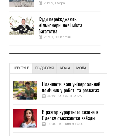
20:25, Вчора
о
а
Куди переїжджають
мільйонери: нові міста
багатства
х
21:23, 03 Квітня
ы
LIFESTYLE
ПОДОРОЖІ
КРАСА
МОДА
Планшети: ваш універсальний
помічник у роботі та розвагах
00:53, 29 Січня 2025
В разгар курортного сезона в
Одессу съезжаются звёзды
12:40, 19 Липня 2020