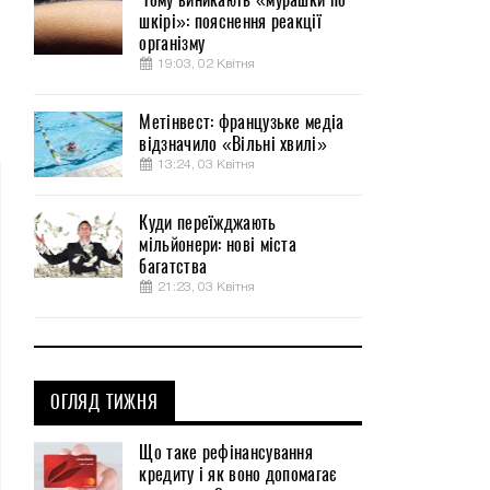
шкірі»: пояснення реакції
організму
19:03, 02 Квітня
Метінвест: французьке медіа
відзначило «Вільні хвилі»
13:24, 03 Квітня
Куди переїжджають
мільйонери: нові міста
багатства
21:23, 03 Квітня
ОГЛЯД ТИЖНЯ
Що таке рефінансування
кредиту і як воно допомагає