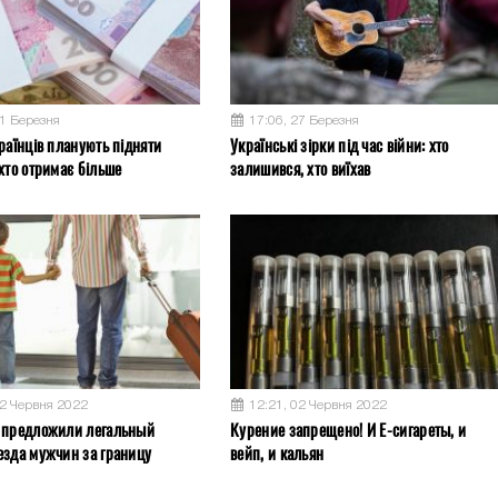
31 Березня
17:06, 27 Березня
раїнців планують підняти
Українські зірки під час війни: хто
хто отримає більше
залишився, хто виїхав
02 Червня 2022
12:21, 02 Червня 2022
 предложили легальный
Курение запрещено! И Е-сигареты, и
езда мужчин за границу
вейп, и кальян