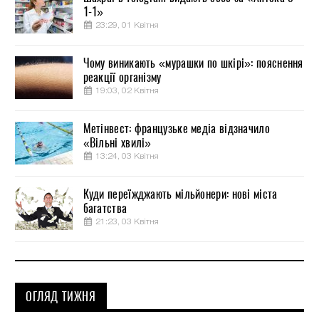
1-1»
23:29, 01 Квітня
Чому виникають «мурашки по шкірі»: пояснення
реакції організму
19:03, 02 Квітня
Метінвест: французьке медіа відзначило
«Вільні хвилі»
13:24, 03 Квітня
Куди переїжджають мільйонери: нові міста
багатства
21:23, 03 Квітня
ОГЛЯД ТИЖНЯ