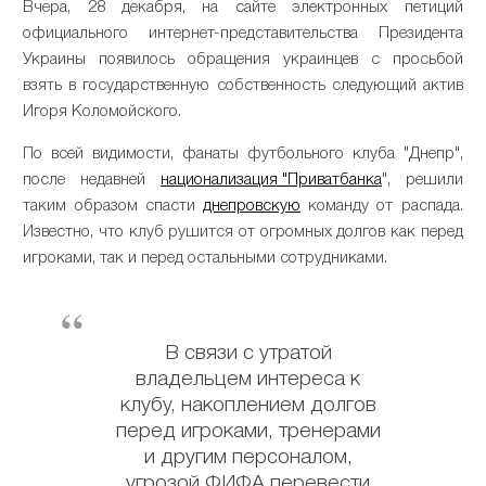
Вчера, 28 декабря, на сайте электронных петиций
официального интернет-представительства Президента
Украины появилось обращения украинцев с просьбой
взять в государственную собственность следующий актив
Игоря Коломойского.
По всей видимости, фанаты футбольного клуба "Днепр",
после недавней
национализация "Приватбанка
", решили
таким образом спасти
днепровскую
команду от распада.
Известно, что клуб рушится от огромных долгов как перед
игроками, так и перед остальными сотрудниками.
В связи с утратой
владельцем интереса к
клубу, накоплением долгов
перед игроками, тренерами
и другим персоналом,
угрозой ФИФА перевести