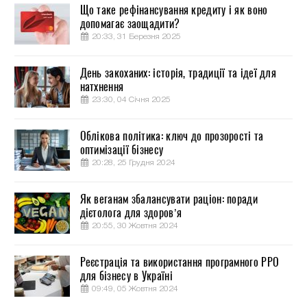
Що таке рефінансування кредиту і як воно
допомагає заощадити?
20:33, 31 Березня 2025
День закоханих: історія, традиції та ідеї для
натхнення
23:30, 04 Січня 2025
Облікова політика: ключ до прозорості та
оптимізації бізнесу
20:28, 25 Грудня 2024
Як веганам збалансувати раціон: поради
дієтолога для здоров’я
20:55, 30 Жовтня 2024
Реєстрація та використання програмного РРО
для бізнесу в Україні
09:49, 05 Жовтня 2024