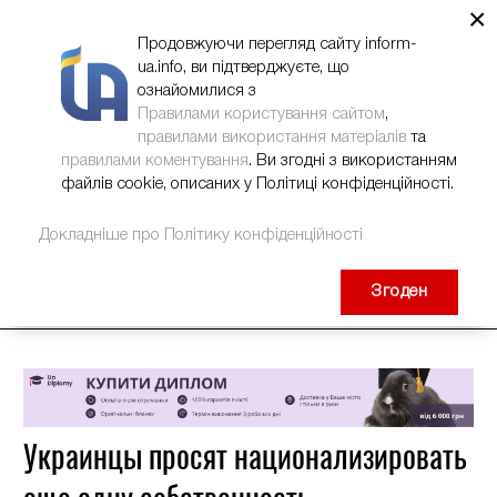
×
НОВИНИ
РЕКЛАМА
INFORM-UA
КОНТАКТИ
Продовжуючи перегляд сайту inform-
ua.info, ви підтверджуєте, що
ознайомилися з
Правилами користування сайтом
,
правилами використання матеріалів
та
правилами коментування
. Ви згодні з використанням
файлів cookie, описаних у Політиці конфіденційності.
Докладніше про Політику конфіденційності
Згоден
Украинцы просят национализировать