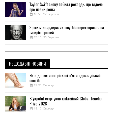
Taylor Swift знову побила рекорди: що відомо
про новий реліз
16:55, 27 Березня
Зірки-мільярдери: як шоу-біз перетворився на
імперію грошей
23:15, 25 Березня
НЕЩОДАВНІ НОВИНИ
Як відновити потріскані п’яти вдома: дієвий
спосіб
19:20, Сьогодні
В Україні стартував ювілейний Global Teacher
Prize-2026
19:15, Сьогодні