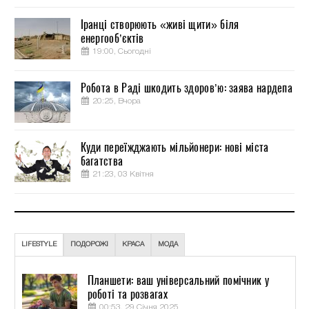
Іранці створюють «живі щити» біля
енергооб’єктів
19:00, Сьогодні
Робота в Раді шкодить здоров’ю: заява нардепа
20:25, Вчора
Куди переїжджають мільйонери: нові міста
багатства
21:23, 03 Квітня
LIFESTYLE
ПОДОРОЖІ
КРАСА
МОДА
Планшети: ваш універсальний помічник у
роботі та розвагах
00:53, 29 Січня 2025