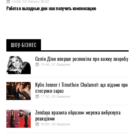
14:09, 02 Лютого 2022
Работа в выходные дни: как получить компенсацию
ШОУ-БІЗНЕС
Селін Діон вперше розповіла про важку хворобу
15:46, 31 Березня
Kylie Jenner і Timothée Chalamet: що відомо про
стосунки зараз
17:50, 30 Березня
Zendaya вразила образом: мережа вибухнула
реакціями
16:55, 30 Березня