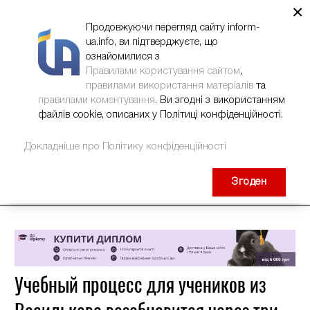
×
НОВИНИ
РЕКЛАМА
INFORM-UA
КОНТАКТИ
Продовжуючи перегляд сайту inform-
ua.info, ви підтверджуєте, що
ознайомилися з
Правилами користування сайтом
,
правилами використання матеріалів
та
правилами коментування
. Ви згодні з використанням
файлів cookie, описаних у Політиці конфіденційності.
Докладніше про Політику конфіденційності
Згоден
Учебный процесс для учеников из