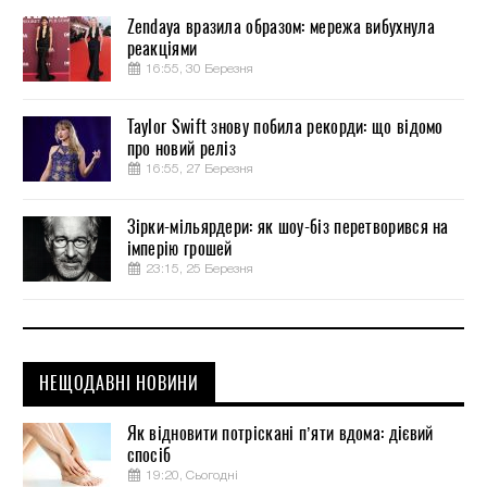
Zendaya вразила образом: мережа вибухнула
реакціями
16:55, 30 Березня
Taylor Swift знову побила рекорди: що відомо
про новий реліз
16:55, 27 Березня
Зірки-мільярдери: як шоу-біз перетворився на
імперію грошей
23:15, 25 Березня
НЕЩОДАВНІ НОВИНИ
Як відновити потріскані п’яти вдома: дієвий
спосіб
19:20, Сьогодні