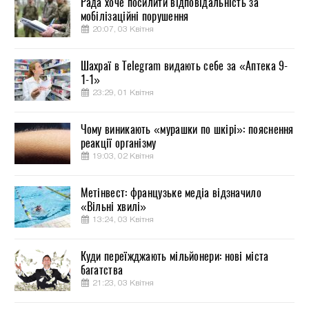
Рада хоче посилити відповідальність за
мобілізаційні порушення
20:07, 03 Квітня
Шахраї в Telegram видають себе за «Аптека 9-
1-1»
23:29, 01 Квітня
Чому виникають «мурашки по шкірі»: пояснення
реакції організму
19:03, 02 Квітня
Метінвест: французьке медіа відзначило
«Вільні хвилі»
13:24, 03 Квітня
Куди переїжджають мільйонери: нові міста
багатства
21:23, 03 Квітня