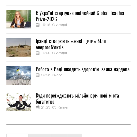
В Україні стартував ювілейний Global Teacher
Prize-2026
19:15, Сьогодні
Іранці створюють «живі щити» біля
енергооб’єктів
19:00, Сьогодні
Робота в Раді шкодить здоров’ю: заява нардепа
20:25, Вчора
Куди переїжджають мільйонери: нові міста
багатства
21:23, 03 Квітня