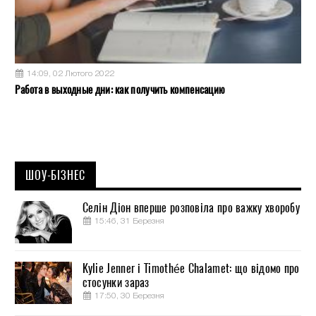
14:09, 02 Лютого 2022
Работа в выходные дни: как получить компенсацию
ШОУ-БІЗНЕС
Селін Діон вперше розповіла про важку хворобу
15:46, 31 Березня
Kylie Jenner і Timothée Chalamet: що відомо про
стосунки зараз
17:50, 30 Березня