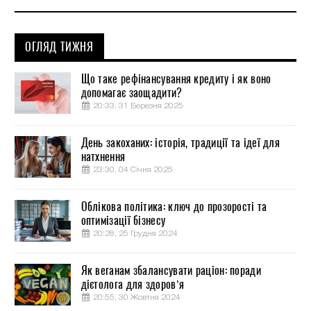
ОГЛЯД ТИЖНЯ
Що таке рефінансування кредиту і як воно
допомагає заощадити?
20:33, 31 Березня 2025
День закоханих: історія, традиції та ідеї для
натхнення
23:30, 04 Січня 2025
Облікова політика: ключ до прозорості та
оптимізації бізнесу
20:28, 25 Грудня 2024
Як веганам збалансувати раціон: поради
дієтолога для здоров’я
20:55, 30 Жовтня 2024