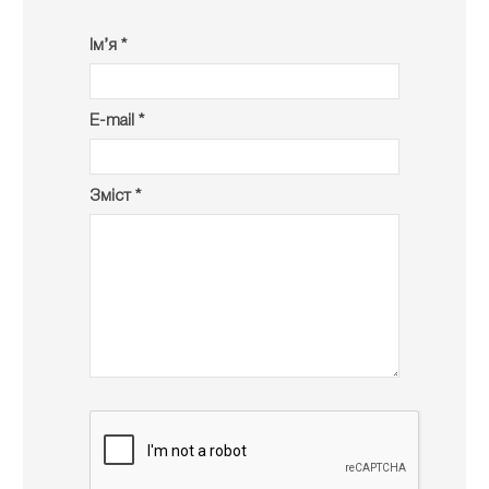
Ім’я *
E-mail *
Зміст *