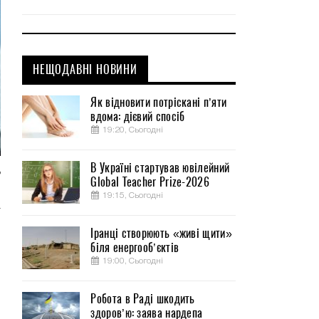
НЕЩОДАВНІ НОВИНИ
Як відновити потріскані п’яти
вдома: дієвий спосіб
19:20, Сьогодні
В Україні стартував ювілейний
ь
Global Teacher Prize-2026
м
19:15, Сьогодні
а
Іранці створюють «живі щити»
біля енергооб’єктів
19:00, Сьогодні
Робота в Раді шкодить
здоров’ю: заява нардепа