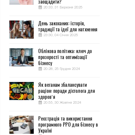
заощадити?
20:33, 31 Березня 2025
День закоханих: історія,
традиції та ідеї для натхнення
23:30, 04 Січня 2025
Облікова політика: ключ до
прозорості та оптимізації
бізнесу
20:28, 25 Грудня 2024
Як веганам збалансувати
раціон: поради дієтолога для
здоров’я
20:55, 30 Жовтня 2024
Реєстрація та використання
програмного РРО для бізнесу в
Україні