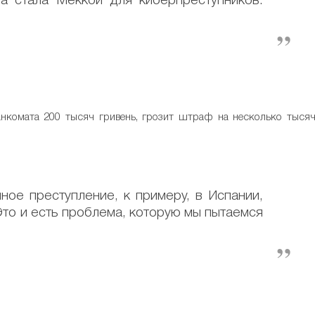
а стала Меккой для киберпреступников.
анкомата 200 тысяч гривень, грозит штраф на несколько тыся
чное преступление, к примеру, в Испании,
Это и есть проблема, которую мы пытаемся