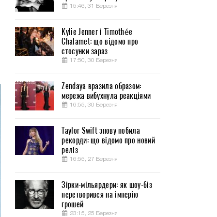
15:46, 31 Березня
Kylie Jenner і Timothée
Chalamet: що відомо про
стосунки зараз
17:50, 30 Березня
Zendaya вразила образом:
мережа вибухнула реакціями
16:55, 30 Березня
Taylor Swift знову побила
рекорди: що відомо про новий
реліз
16:55, 27 Березня
Зірки-мільярдери: як шоу-біз
перетворився на імперію
грошей
23:15, 25 Березня