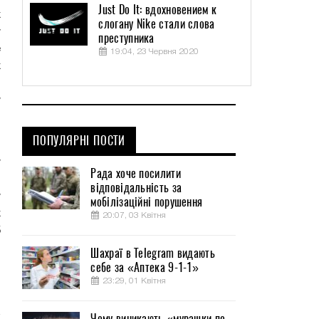
Just Do It: вдохновением к
х
слогану Nike стали слова
у
преступника
е
19:04, 23 Червня 2020
х
й
у
ПОПУЛЯРНІ ПОСТИ
й
у
Рада хоче посилити
%
відповідальність за
у
мобілізаційні порушення
х
20:07, 03 Квітня
5
н
Шахраї в Telegram видають
себе за «Аптека 9-1-1»
23:29, 01 Квітня
Чому виникають «мурашки по