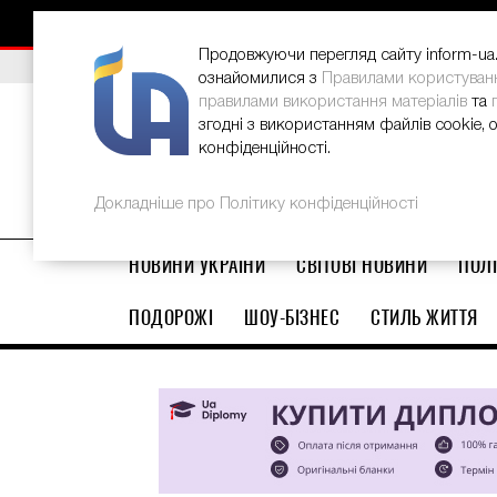
НОВИНИ
РЕКЛАМА
INFORM-UA
КОНТАКТИ
Продовжуючи перегляд сайту inform-ua.i
ВИБІР РЕДАКЦІЇ
В Україні стартував ювілейний Glo
ознайомилися з
Правилами користуван
правилами використання матеріалів
та
згодні з використанням файлів cookie, 
конфіденційності.
Докладніше про Політику конфіденційності
НОВИНИ УКРАЇНИ
СВІТОВІ НОВИНИ
ПОЛІ
ПОДОРОЖІ
ШОУ-БІЗНЕС
СТИЛЬ ЖИТТЯ