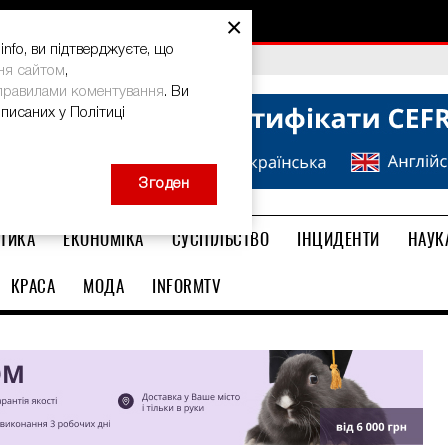
×
nfo, ви підтверджуєте, що
bal Teacher Prize-2026
ня сайтом
,
правилами коментування
. Ви
описаних у Політиці
Згоден
ТИКА
ЕКОНОМІКА
СУСПІЛЬСТВО
ІНЦИДЕНТИ
НАУК
КРАСА
МОДА
INFORMTV