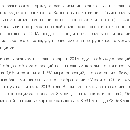
не развивается наряду с развитием инновационных платежны
ных видов мошенничества Карпов выделил вишинг (выяснение 
ных) и фишинг (мошенничество в соцсетях и интернете). Такж
циональная программа по содействию безопасности электронны
ке посольства США, предполагающая повышение уровня знани
ние законодательства, улучшение качества сотрудничества межд
анциями.
использованием платежных карт в 2015 году по объему операци
2% общего объема операций по платежным картам. По количеств
а 9,6% и составила 1,287 млрд операций, что составляет 65,5
ных банками платежных карт в обращении в Украине в 2015 год
лн штук на 1 января 2016 года. В том числе количество активны
ные операции за последние 3 месяца, за год сократилось на 2,20
жателей платежных карт сократилось на 8,591 млн - до 43,058 мл