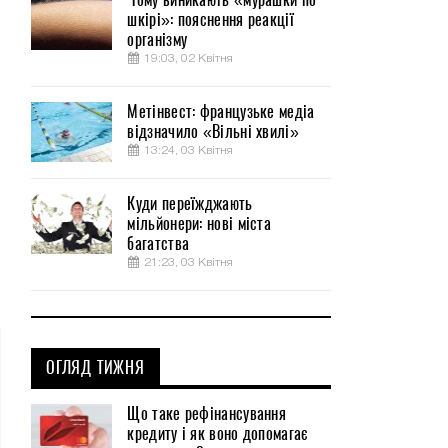
шкірі»: пояснення реакції
організму
19:03, 02 Квітня
Метінвест: французьке медіа
відзначило «Вільні хвилі»
13:24, 03 Квітня
Куди переїжджають
мільйонери: нові міста
багатства
21:23, 03 Квітня
ОГЛЯД ТИЖНЯ
Що таке рефінансування
кредиту і як воно допомагає