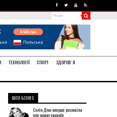
А
ТЕХНОЛОГІЇ
СПОРТ
ЗДОРОВ'Я
ШОУ-БІЗНЕС
Селін Діон вперше розповіла
про важку хворобу