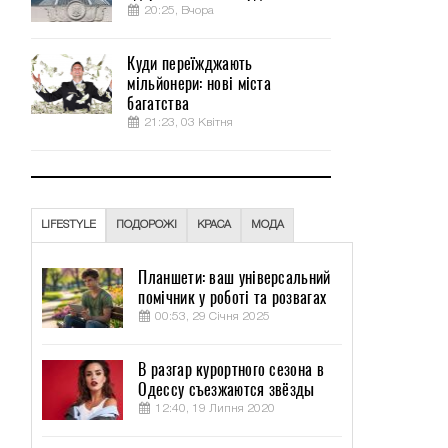
20:25, Вчора
Куди переїжджають
мільйонери: нові міста
багатства
21:23, 03 Квітня
ч
LIFESTYLE
ПОДОРОЖІ
КРАСА
МОДА
Планшети: ваш універсальний
помічник у роботі та розвагах
00:53, 29 Січня 2025
В разгар курортного сезона в
Одессу съезжаются звёзды
12:40, 19 Липня 2020