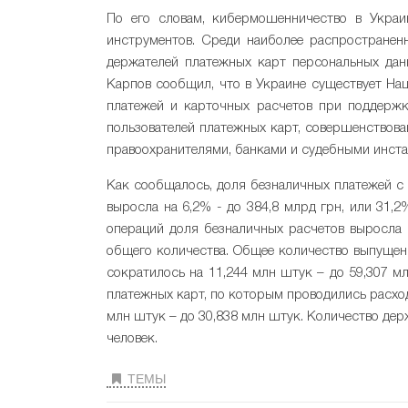
По его словам, кибермошенничество в Украи
инструментов. Среди наиболее распространен
держателей платежных карт персональных дан
Карпов сообщил, что в Украине существует На
платежей и карточных расчетов при поддерж
пользователей платежных карт, совершенствова
правоохранителями, банками и судебными инст
Как сообщалось, доля безналичных платежей с 
выросла на 6,2% - до 384,8 млрд грн, или 31,
операций доля безналичных расчетов выросла н
общего количества. Общее количество выпущен
сократилось на 11,244 млн штук – до 59,307 м
платежных карт, по которым проводились расход
млн штук – до 30,838 млн штук. Количество дер
человек.
ТЕМЫ