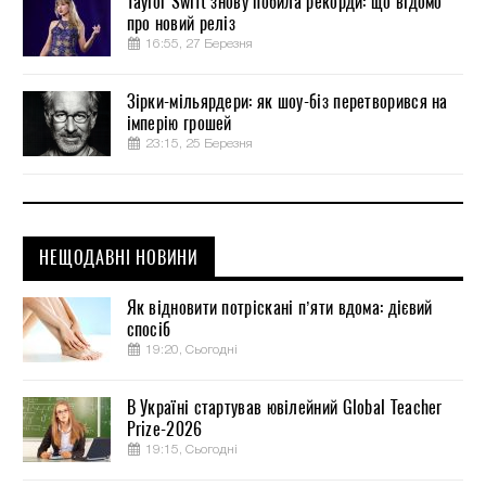
Taylor Swift знову побила рекорди: що відомо
про новий реліз
16:55, 27 Березня
Зірки-мільярдери: як шоу-біз перетворився на
імперію грошей
23:15, 25 Березня
НЕЩОДАВНІ НОВИНИ
Як відновити потріскані п’яти вдома: дієвий
спосіб
19:20, Сьогодні
В Україні стартував ювілейний Global Teacher
Prize-2026
19:15, Сьогодні