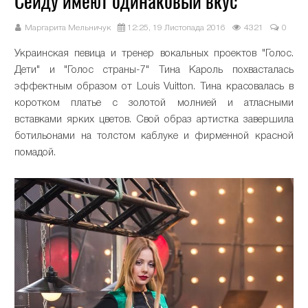
Сейду имеют одинаковый вкус
Маргарита Мельничук
12:25, 19 Листопада 2016
4321
0
Украинская певица и тренер вокальных проектов "Голос.
Дети" и "Голос страны-7" Тина Кароль похвасталась
эффектным образом от Louis Vuitton. Тина красовалась в
коротком платье с золотой молнией и атласными
вставками ярких цветов. Свой образ артистка завершила
ботильонами на толстом каблуке и фирменной красной
помадой.