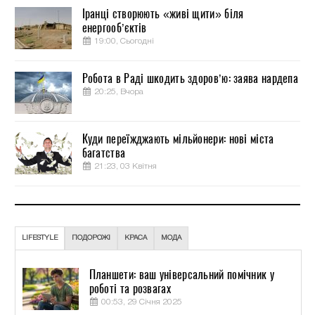
Іранці створюють «живі щити» біля
енергооб’єктів
19:00, Сьогодні
Робота в Раді шкодить здоров’ю: заява нардепа
20:25, Вчора
Куди переїжджають мільйонери: нові міста
багатства
21:23, 03 Квітня
LIFESTYLE
ПОДОРОЖІ
КРАСА
МОДА
Планшети: ваш універсальний помічник у
роботі та розвагах
00:53, 29 Січня 2025