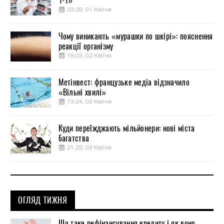
1-1»
23:29, 01 Квітня
Чому виникають «мурашки по шкірі»: пояснення
реакції організму
19:03, 02 Квітня
Метінвест: французьке медіа відзначило
«Вільні хвилі»
13:24, 03 Квітня
Куди переїжджають мільйонери: нові міста
багатства
21:23, 03 Квітня
ОГЛЯД ТИЖНЯ
Що таке рефінансування кредиту і як воно