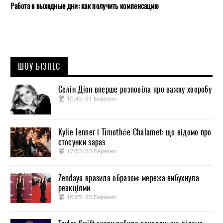
Работа в выходные дни: как получить компенсацию
ШОУ-БІЗНЕС
Селін Діон вперше розповіла про важку хворобу
15:46, 31 Березня
Kylie Jenner і Timothée Chalamet: що відомо про
стосунки зараз
17:50, 30 Березня
Zendaya вразила образом: мережа вибухнула
реакціями
16:55, 30 Березня