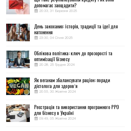
допомагає заощадити?
20:33, 31 Березня 2025
День закоханих: історія, традиції та ідеї для
натхнення
23:30, 04 Січня 2025
Облікова політика: ключ до прозорості та
оптимізації бізнесу
20:28, 25 Грудня 2024
Як веганам збалансувати раціон: поради
дієтолога для здоров’я
20:55, 30 Жовтня 2024
Реєстрація та використання програмного РРО
для бізнесу в Україні
09:49, 05 Жовтня 2024