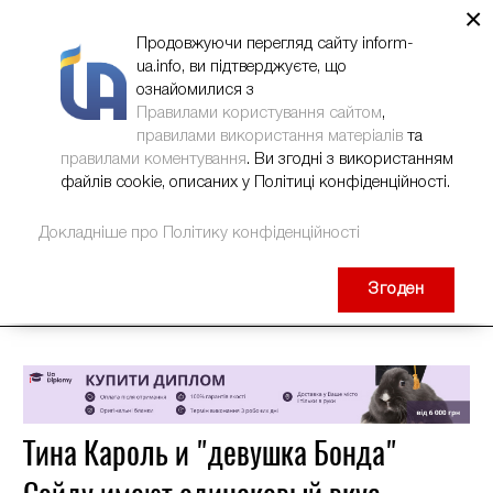
×
НОВИНИ
РЕКЛАМА
INFORM-UA
КОНТАКТИ
Продовжуючи перегляд сайту inform-
ua.info, ви підтверджуєте, що
ознайомилися з
Правилами користування сайтом
,
правилами використання матеріалів
та
правилами коментування
. Ви згодні з використанням
файлів cookie, описаних у Політиці конфіденційності.
Докладніше про Політику конфіденційності
Згоден
Тина Кароль и "девушка Бонда"