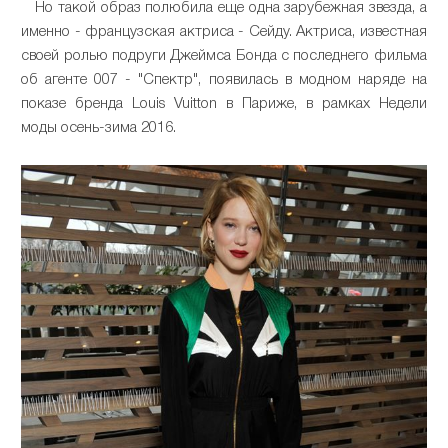
Но такой образ полюбила еще одна зарубежная звезда, а
именно - французская актриса - Сейду. Актриса, известная
своей ролью подруги Джеймса Бонда с последнего фильма
об агенте 007 - "Спектр", появилась в модном наряде на
показе бренда Louis Vuitton в Париже, в рамках Недели
моды осень-зима 2016.