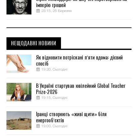
імперію грошей
23:15, 25 Березня
НЕЩОДАВНІ НОВИНИ
Як відновити потріскані п’яти вдома: дієвий
спосіб
19:20, Сьогодні
В Україні стартував ювілейний Global Teacher
Prize-2026
19:15, Сьогодні
Іранці створюють «живі щити» біля
енергооб’єктів
19:00, Сьогодні