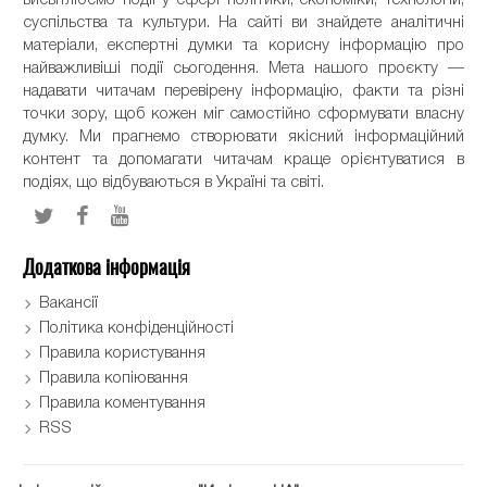
суспільства та культури. На сайті ви знайдете аналітичні
матеріали, експертні думки та корисну інформацію про
найважливіші події сьогодення. Мета нашого проєкту —
надавати читачам перевірену інформацію, факти та різні
точки зору, щоб кожен міг самостійно сформувати власну
думку. Ми прагнемо створювати якісний інформаційний
контент та допомагати читачам краще орієнтуватися в
подіях, що відбуваються в Україні та світі.
Додаткова інформація
Вакансії
Політика конфіденційності
Правила користування
Правила копіювання
Правила коментування
RSS