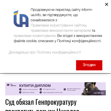
×
НОВИНИ
РЕКЛАМА
INFORM-UA
КОНТАКТИ
Продовжуючи перегляд сайту inform-
ua.info, ви підтверджуєте, що
ознайомилися з
Правилами користування сайтом
,
правилами використання матеріалів
та
правилами коментування
. Ви згодні з використанням
файлів cookie, описаних у Політиці конфіденційності.
Докладніше про Політику конфіденційності
Згоден
Суд обязал Генпрокуратуру