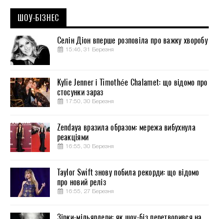
ШОУ-БІЗНЕС
Селін Діон вперше розповіла про важку хворобу
15:46, 31 Березня
Kylie Jenner і Timothée Chalamet: що відомо про
стосунки зараз
17:50, 30 Березня
Zendaya вразила образом: мережа вибухнула
реакціями
16:55, 30 Березня
Taylor Swift знову побила рекорди: що відомо
про новий реліз
16:55, 27 Березня
Зірки-мільярдери: як шоу-біз перетворився на