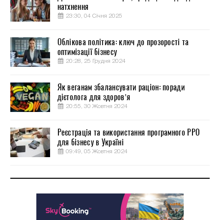
натхнення
23:30, 04 Січня 2025
Облікова політика: ключ до прозорості та
оптимізації бізнесу
20:28, 25 Грудня 2024
Як веганам збалансувати раціон: поради
дієтолога для здоров’я
20:55, 30 Жовтня 2024
Реєстрація та використання програмного РРО
для бізнесу в Україні
09:49, 05 Жовтня 2024