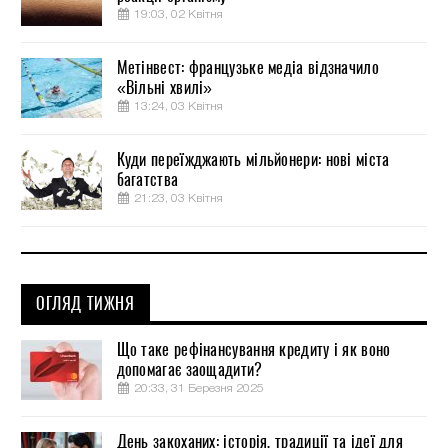
19:03, 02 Квітня
Метінвест: французьке медіа відзначило
«Вільні хвилі»
13:24, 03 Квітня
Куди переїжджають мільйонери: нові міста
багатства
21:23, 03 Квітня
ОГЛЯД ТИЖНЯ
Що таке рефінансування кредиту і як воно
допомагає заощадити?
20:33, 31 Березня 2025
День закоханих: історія, традиції та ідеї для