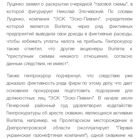
Луценко заявил о раскрытии очередной "газовой схемы", в
которой фигурирует Николай Злочевский. По словам
Луценко, компания "ЭСК "Эско-Пивнич", учредителем
которой является Burisma, через ряд фиктивных
предприятий выводила свои доходы в фиктивные расходы,
чтобы избежать уплаты налога на прибыль. Генпрокурор
также отметил, что другие акционеры Burisma к
"преступным схемам никакого отношения, согласно
данным следствия, не имеют".
Также генпрокурор подчеркнул, что следствие уже
доказало фиктивность ряда фирм по этому делу, что дает
основания прокурорам подготовить подозрение для
должностных лиц "ЭСК "Эско-Пивнич". В начале июля
Печерский районный суд удовлетворил ходатайство
Генпрокуратуры об аресте скважин, являющихся активами
Burisma, например, на Пролетарском месторождении в
Днепропетровской области (эксплуатирует "Первая
украинская газонефтяная компания"), одной скважине на