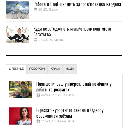
Робота в Раді шкодить здоров’ю: заява нардепа
20:25, Вчора
Куди переїжджають мільйонери: нові міста
багатства
21:23, 03 Квітня
LIFESTYLE
ПОДОРОЖІ
КРАСА
МОДА
Планшети: ваш універсальний помічник у
роботі та розвагах
00:53, 29 Січня 2025
В разгар курортного сезона в Одессу
съезжаются звёзды
12:40, 19 Липня 2020