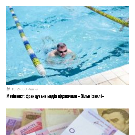
13:24, 03 Квітня
Метінвест: французьке медіа відзначило «Вільні хвилі»