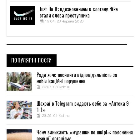
Just Do It: вдохновением к слогану Nike
стали слова преступника
19:04, 23 Червня 2020
ПОПУЛЯРНІ ПОСТИ
Рада хоче посилити відповідальність за
мобілізаційні порушення
20:07, 03 Квітня
Шахраї в Telegram видають себе за «Аптека 9-
1-1»
23:29, 01 Квітня
Чому виникають «мурашки по шкірі»: пояснення
реакції організму