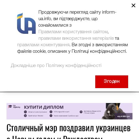
×
НОВИНИ
РЕКЛАМА
INFORM-UA
КОНТАКТИ
Продовжуючи перегляд сайту inform-
ua.info, ви підтверджуєте, що
ознайомилися з
Правилами користування сайтом
,
правилами використання матеріалів
та
правилами коментування
. Ви згодні з використанням
файлів cookie, описаних у Політиці конфіденційності.
Докладніше про Політику конфіденційності
Згоден
Столичный мэр поздравил украинцев