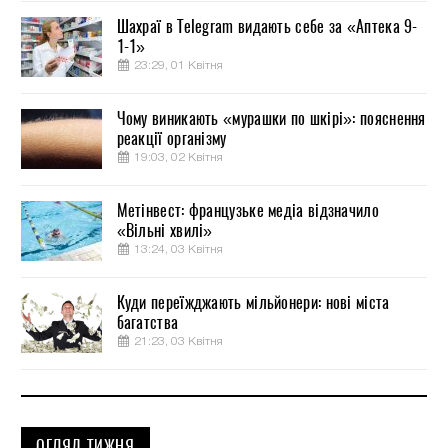
Шахраї в Telegram видають себе за «Аптека 9-
1-1»
23:29, 01 Квітня
Чому виникають «мурашки по шкірі»: пояснення
реакції організму
19:03, 02 Квітня
Метінвест: французьке медіа відзначило
«Вільні хвилі»
13:24, 03 Квітня
Куди переїжджають мільйонери: нові міста
багатства
21:23, 03 Квітня
ОГЛЯД ТИЖНЯ