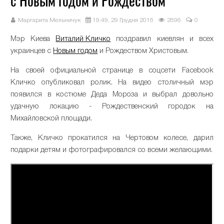
с Новым годом и Рождеством
Маргарита Мельничук
19:49, 29 Грудня 2016
2696
0
Мэр Киева
Виталий Кличко
поздравил киевлян и всех
украинцев с
Новым годом
и Рождеством Христовым.
На своей официальной странице в соцсети Facebook
Кличко опубликовал ролик. На видео столичный мэр
появился в костюме Деда Мороза и выбрал довольно
удачную локацию - Рождественский городок на
Михайловской площади.
Также, Кличко прокатился на Чертовом колесе, дарил
подарки детям и фотографировался со всеми желающими.