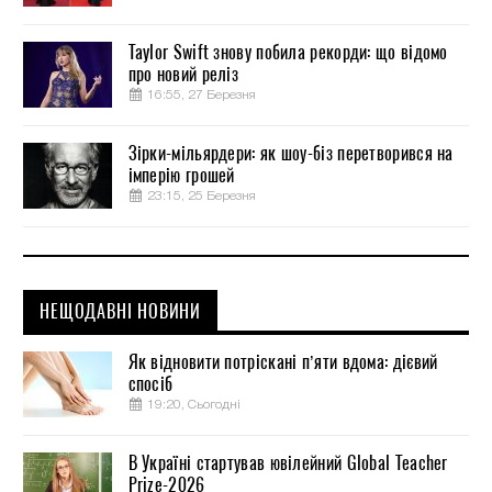
Taylor Swift знову побила рекорди: що відомо
про новий реліз
16:55, 27 Березня
Зірки-мільярдери: як шоу-біз перетворився на
імперію грошей
23:15, 25 Березня
НЕЩОДАВНІ НОВИНИ
Як відновити потріскані п’яти вдома: дієвий
спосіб
19:20, Сьогодні
В Україні стартував ювілейний Global Teacher
Prize-2026