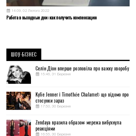
14:09, 02 Лютого 2022
Работа в выходные дни: как получить компенсацию
ШОУ-БІЗНЕС
Селін Діон вперше розповіла про важку хворобу
15:46, 31 Березня
Kylie Jenner і Timothée Chalamet: що відомо про
стосунки зараз
17:50, 30 Березня
Zendaya вразила образом: мережа вибухнула
реакціями
16:55, 30 Березня