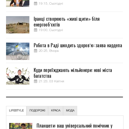
19:15, Сьогодні
Іранці створюють «живі щити» біля
енергооб’єктів
19:00, Сьогодні
Робота в Раді шкодить здоров’ю: заява нардепа
20:25, Вчора
Куди переїжджають мільйонери: нові міста
багатства
21:23, 03 Квітня
LIFESTYLE
ПОДОРОЖІ
КРАСА
МОДА
Планшети: ваш універсальний помічник у